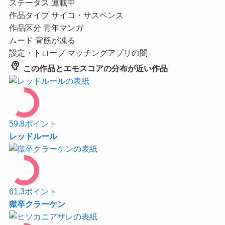
ステータス
連載中
作品タイプ
サイコ・サスペンス
作品区分
青年マンガ
ムード
背筋が凍る
設定・トロープ
マッチングアプリの闇
psychology
この作品とエモスコアの分布が近い作品
59.8
ポイント
レッドルール
61.3
ポイント
獄卒クラーケン