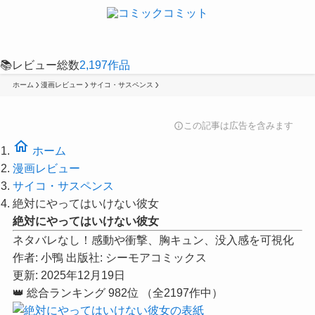
📚
レビュー総数
2,197
作品
ホーム
漫画レビュー
サイコ・サスペンス
この記事は広告を含みます
info
home
ホーム
漫画レビュー
サイコ・サスペンス
絶対にやってはいけない彼女
絶対にやってはいけない彼女
ネタバレなし！感動や衝撃、胸キュン、没入感を可視化
作者:
小鴨
出版社:
シーモアコミックス
更新: 2025年12月19日
👑
総合ランキング
982位
（全2197作中）