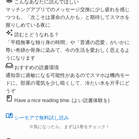
こんなあなたに読んでほしい
マッチングアプリでのメッセージ交換に少し疲れを感じ
つつも、「次こそは運命の人かも」と期待してスマホを
握りしめている夜に
auto_awesome
読むとどうなれる？
「平穏無事な独り身の時間」や「普通の恋愛」がいかに
尊い奇跡か骨身に染みて、今の生活を愛おしく思えるよ
うになります
weekend
おすすめの読書環境
通知音に過敏になる可能性があるのでスマホは機内モー
ドに。部屋の電気を少し暗くして、冷たい水を片手にど
うぞ
book
Have a nice reading time. (よい読書体験を)
auto_stories
シーモアで無料試し読み
※気になったら、まずは1巻をチェック！