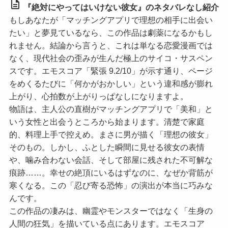
description
『絶対にやってはいけない彼女』のネタバレなし紹介
もしあなたが「マッチングアプリで理想の相手に出会い
たい」と夢見ているなら、この作品は劇薬になるかもし
れません。結論から言うと、これは単なる恋愛漫画では
なく、現代社会の歪みが生んだ極上のサイコ・サスペン
スです。
エモスコア「緊張 9.2/10」
が示す通り、ページ
をめくるたびに「何かがおかしい」という違和感が膨れ
上がり、心拍数が上がりっぱなしになりますよ。
物語は、主人公の直樹がマッチングアプリで「美和」と
いう女性と出会うところから始まります。清楚で家庭
的、料理上手で控えめ。まさに男が描く「理想の彼女」
そのもの。しかし、ふとした瞬間に見せる彼女の表情
や、噛み合わない会話、そして部屋に残された不可解な
痕跡……。幸せの絶頂にいるはずなのに、なぜか背筋が
寒くなる。この「忍び寄る恐怖」の演出が本当に巧みな
んです。
この作品の凄みは、幽霊やモンスターではなく「生身の
人間の狂気」を描いている点にあります。
エモスコア