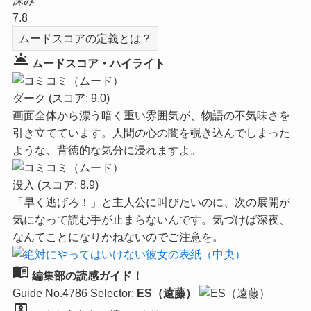
深み
7.8
ムードスコアの定義とは？
wb_twilight
ムードスコア・ハイライト
ダーク
(スコア: 9.0)
画面全体から漂う暗く重い雰囲気が、物語の不気味さを
引き立てています。人間の心の闇を覗き込んでしまった
ような、背徳的な気分に浸れますよ。
没入
(スコア: 8.9)
「早く逃げろ！」と主人公に叫びたいのに、次の展開が
気になって読む手が止まらないんです。気づけば深夜、
なんてことになりかねないのでご注意を。
menu_book
編集部の読感ガイド！
Guide No.4786
Selector:
ES（遠藤）
person_pin