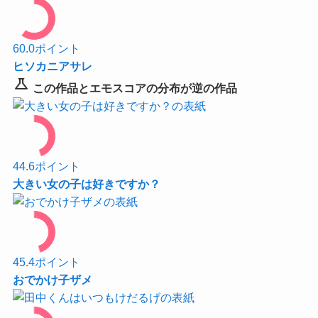
60.0
ポイント
ヒソカニアサレ
science
この作品とエモスコアの分布が逆の作品
44.6
ポイント
大きい女の子は好きですか？
45.4
ポイント
おでかけ子ザメ