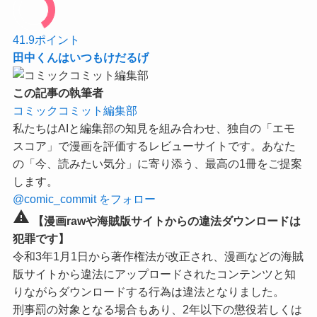
41.9
ポイント
田中くんはいつもけだるげ
この記事の執筆者
コミックコミット編集部
私たちはAIと編集部の知見を組み合わせ、独自の「エモ
スコア」で漫画を評価するレビューサイトです。あなた
の「今、読みたい気分」に寄り添う、最高の1冊をご提案
します。
@comic_commit をフォロー
warning
【漫画rawや海賊版サイトからの違法ダウンロードは
犯罪です】
令和3年1月1日から著作権法が改正され、漫画などの海賊
版サイトから違法にアップロードされたコンテンツと知
りながらダウンロードする行為は違法となりました。
刑事罰の対象となる場合もあり、2年以下の懲役若しくは