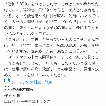
「恐怖 8.8/10」
をつけましたが、それは彼女の異常性だ
けでなく、違和感に気づきながらも「美人と付き合えて
いる」という優越感や欲に目が眩み、泥沼にハマってい
く主人公の人間臭い弱さがリアルだからです。小鴨先生
の描く、張り付いたような笑顔の描写は、夢に出てくる
レベルのインパクトですよ。
「自分だけは大丈夫」と思っている大人にこそ、読んで
ほしい一冊です。
エモスコア「衝撃 8.5/10」
の展開が待
っていますが、読み終えた後、あなたは自分のパートナ
ーや、スマホの中の人間関係を、少しだけ疑って見てし
まうかもしれません。それでも、このスリルと没入感
は、仕事の疲れを吹き飛ばすほどの劇薬です。覚悟を決
めて、ページを開いてみてください。
auto_stories
シーモアで無料試し読み
info
作品基本情報
作者
小鴨
出版社
シーモアコミックス