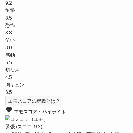
9.2
衝撃
8.5
恐怖
8.8
笑い
3.0
感動
5.5
切なさ
4.5
胸キュン
3.5
エモスコアの定義とは？
favorite
エモスコア・ハイライト
緊張
(スコア: 9.2)