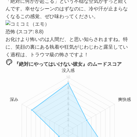
「絶対に何かが起こる」という不穏な空気がずっと続く
んです。幸せなシーンのはずなのに、冷や汗が止まらな
くなるこの感覚、ぜひ味わってください。
恐怖
(スコア: 8.8)
お化けより怖いのは人間だ、と思い知らされますね。特
に、笑顔の裏にある執着や狂気がじわじわと露呈してい
く過程は、トラウマ級の怖さですよ！
palette
『絶対にやってはいけない彼女』のムードスコア