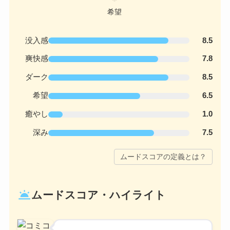
没入感
8.5
爽快感
7.8
ダーク
8.5
希望
6.5
癒やし
1.0
深み
7.5
ムードスコアの定義とは？
wb_twilight
ムードスコア・ハイライト