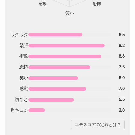
ワクワク
6.5
緊張
9.2
衝撃
8.8
恐怖
7.5
笑い
6.0
感動
7.0
切なさ
5.5
胸キュン
2.0
エモスコアの定義とは？