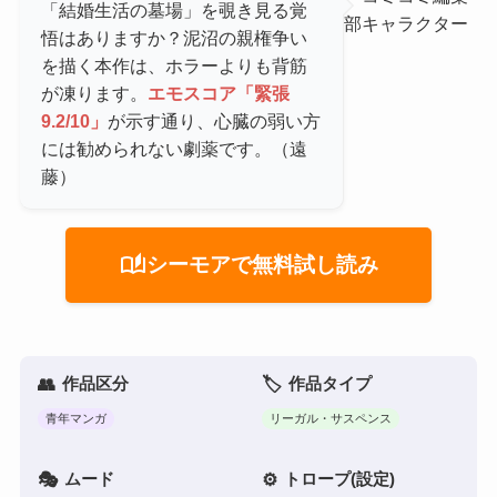
「結婚生活の墓場」を覗き見る覚
悟はありますか？泥沼の親権争い
を描く本作は、ホラーよりも背筋
が凍ります。
エモスコア「緊張
9.2/10」
が示す通り、心臓の弱い方
には勧められない劇薬です。（遠
藤）
auto_stories
シーモアで無料試し読み
作品区分
作品タイプ
青年マンガ
リーガル・サスペンス
ムード
トロープ(設定)