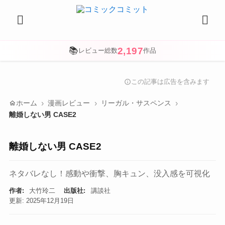
2,197
📚
レビュー総数
作品
この記事は広告を含みます
info
home
ホーム
漫画レビュー
リーガル・サスペンス
離婚しない男 CASE2
離婚しない男 CASE2
ネタバレなし！感動や衝撃、胸キュン、没入感を可視化
作者:
大竹玲二
出版社:
講談社
更新: 2025年12月19日