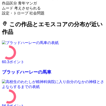
作品区分
青年マンガ
ムード
考えさせられる
設定・トロープ
社会問題
psychology
この作品とエモスコアの分布が近い
作品
60.3
ポイント
ブラッドハーレーの馬車
56.9
ポイント