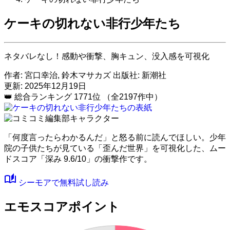
ケーキの切れない非行少年たち
ネタバレなし！感動や衝撃、胸キュン、没入感を可視化
作者:
宮口幸治, 鈴木マサカズ
出版社:
新潮社
更新: 2025年12月19日
👑
総合ランキング
1771位
（全2197作中）
「何度言ったらわかるんだ」と怒る前に読んでほしい。少年
院の子供たちが見ている「歪んだ世界」を可視化した、ムー
ドスコア
「深み 9.6/10」
の衝撃作です。
auto_stories
シーモアで無料試し読み
エモスコアポイント