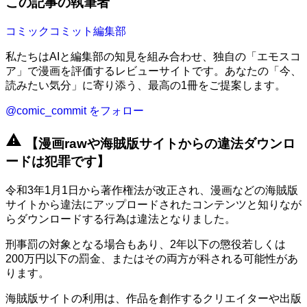
この記事の執筆者
コミックコミット編集部
私たちはAIと編集部の知見を組み合わせ、独自の「エモスコ
ア」で漫画を評価するレビューサイトです。あなたの「今、
読みたい気分」に寄り添う、最高の1冊をご提案します。
@comic_commit をフォロー
warning
【漫画rawや海賊版サイトからの違法ダウンロ
ードは犯罪です】
令和3年1月1日から著作権法が改正され、漫画などの海賊版
サイトから違法にアップロードされたコンテンツと知りなが
らダウンロードする行為は違法となりました。
刑事罰の対象となる場合もあり、2年以下の懲役若しくは
200万円以下の罰金、またはその両方が科される可能性があ
ります。
海賊版サイトの利用は、作品を創作するクリエイターや出版