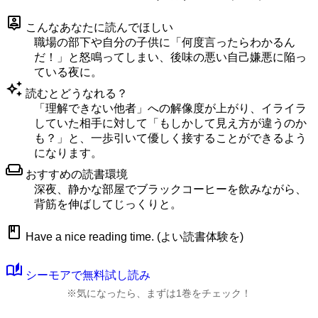
person_pin
こんなあなたに読んでほしい
職場の部下や自分の子供に「何度言ったらわかるん
だ！」と怒鳴ってしまい、後味の悪い自己嫌悪に陥っ
ている夜に。
auto_awesome
読むとどうなれる？
「理解できない他者」への解像度が上がり、イライラ
していた相手に対して「もしかして見え方が違うのか
も？」と、一歩引いて優しく接することができるよう
になります。
weekend
おすすめの読書環境
深夜、静かな部屋でブラックコーヒーを飲みながら、
背筋を伸ばしてじっくりと。
book
Have a nice reading time. (よい読書体験を)
auto_stories
シーモアで無料試し読み
※気になったら、まずは1巻をチェック！