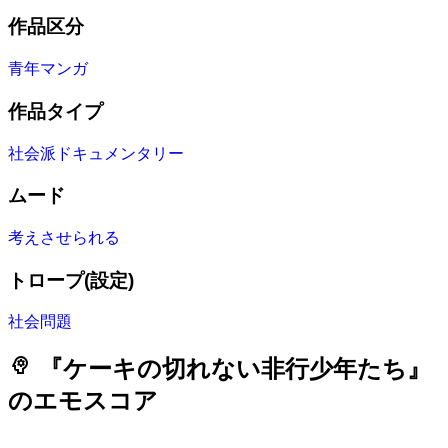
作品区分
青年マンガ
作品タイプ
社会派ドキュメンタリー
ムード
考えさせられる
トロープ(設定)
社会問題
psychology
『ケーキの切れない非行少年たち』
のエモスコア