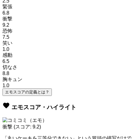
2.5
緊張
6.8
衝撃
9.2
恐怖
7.5
笑い
1.0
感動
6.5
切なさ
8.8
胸キュン
1.0
エモスコアの定義とは？
favorite
エモスコア・ハイライト
衝撃
(スコア: 9.2)
「丸いケーキを三等分できない」という冒頭の描写だけで、