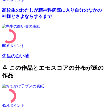
高校生のわたしが精神科病院に入り自分のなかの
神様とさよならするまで
60.6
ポイント
先生の白い嘘
science
この作品とエモスコアの分布が逆の
作品
45.4
ポイント