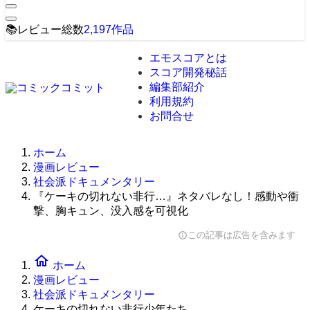
📚
レビュー総数
2,197
作品
エモスコアとは
スコア開発秘話
編集部紹介
利用規約
お問合せ
ホーム
漫画レビュー
社会派ドキュメンタリー
『ケーキの切れない非行…』ネタバレなし！感動や衝
撃、胸キュン、没入感を可視化
この記事は広告を含みます
info
home
ホーム
漫画レビュー
社会派ドキュメンタリー
ケーキの切れない非行少年たち