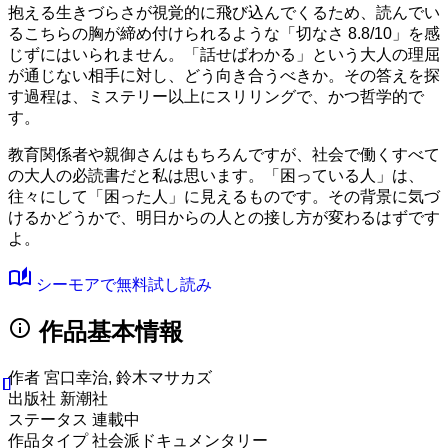
抱える生きづらさが視覚的に飛び込んでくるため、読んでい
るこちらの胸が締め付けられるような
「切なさ 8.8/10」
を感
じずにはいられません。「話せばわかる」という大人の理屈
が通じない相手に対し、どう向き合うべきか。その答えを探
す過程は、ミステリー以上にスリリングで、かつ哲学的で
す。
教育関係者や親御さんはもちろんですが、社会で働くすべて
の大人の必読書だと私は思います。「困っている人」は、
往々にして「困った人」に見えるものです。その背景に気づ
けるかどうかで、明日からの人との接し方が変わるはずです
よ。
auto_stories
シーモアで無料試し読み
info
作品基本情報
作者
宮口幸治, 鈴木マサカズ
出版社
新潮社
ステータス
連載中
作品タイプ
社会派ドキュメンタリー