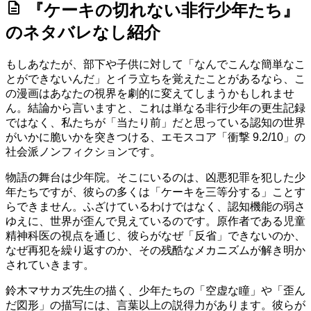
description
『ケーキの切れない非行少年たち』
のネタバレなし紹介
もしあなたが、部下や子供に対して「なんでこんな簡単なこ
とができないんだ」とイラ立ちを覚えたことがあるなら、こ
の漫画はあなたの視界を劇的に変えてしまうかもしれませ
ん。結論から言いますと、これは単なる非行少年の更生記録
ではなく、私たちが「当たり前」だと思っている認知の世界
がいかに脆いかを突きつける、
エモスコア「衝撃 9.2/10」
の
社会派ノンフィクションです。
物語の舞台は少年院。そこにいるのは、凶悪犯罪を犯した少
年たちですが、彼らの多くは「ケーキを三等分する」ことす
らできません。ふざけているわけではなく、認知機能の弱さ
ゆえに、世界が歪んで見えているのです。原作者である児童
精神科医の視点を通じ、彼らがなぜ「反省」できないのか、
なぜ再犯を繰り返すのか、その残酷なメカニズムが解き明か
されていきます。
鈴木マサカズ先生の描く、少年たちの「空虚な瞳」や「歪ん
だ図形」の描写には、言葉以上の説得力があります。彼らが