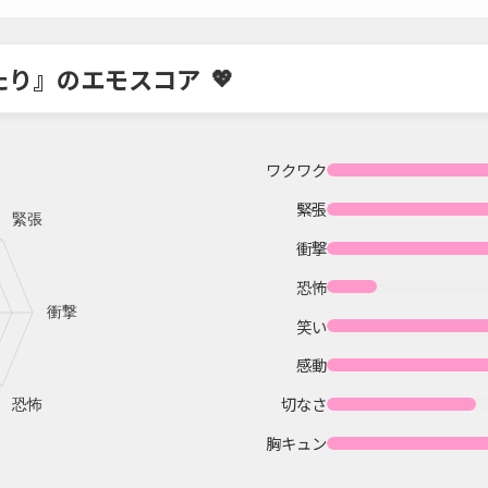
たり』のエモスコア
ワクワク
緊張
衝撃
恐怖
笑い
感動
切なさ
胸キュン