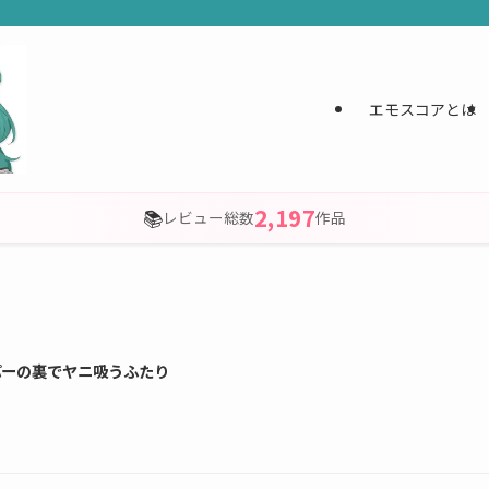
エモスコアとは
2,197
📚
レビュー総数
作品
パーの裏でヤニ吸うふたり