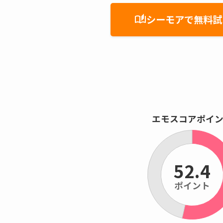
シーモアで無料試
auto_stories
エモスコアポイ
52.4
ポイント