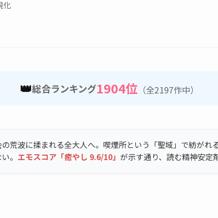
視化
👑
1904位
総合ランキング
（全2197作中）
会の荒波に揉まれる全大人へ。喫煙所という「聖域」で紡がれ
ない。
エモスコア「癒やし 9.6/10」
が示す通り、読む精神安定