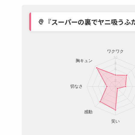
『スーパーの裏でヤニ吸うふ
psychology