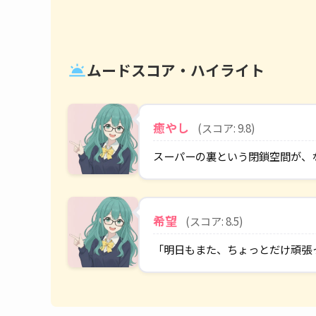
ムードスコア・ハイライト
wb_twilight
癒やし
(スコア: 9.8)
スーパーの裏という閉鎖空間が、
希望
(スコア: 8.5)
「明日もまた、ちょっとだけ頑張