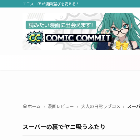
エモスコアが漫画選びを変える！
ホーム
漫画レビュー
大人の日常ラブコメ
スー
home
スーパーの裏でヤニ吸うふたり