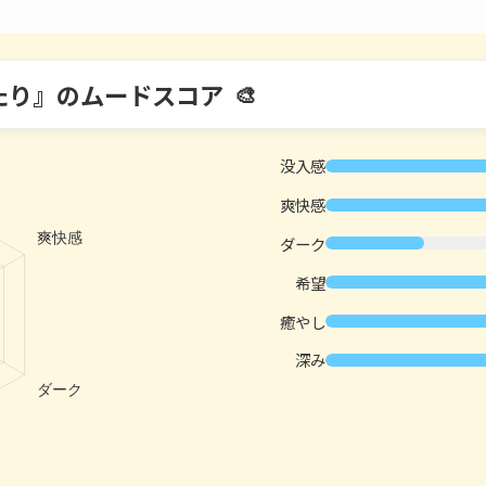
たり』のムードスコア
没入感
爽快感
ダーク
希望
癒やし
深み