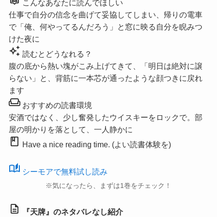
こんなあなたに読んでほしい
仕事で自分の信念を曲げて妥協してしまい、帰りの電車
で「俺、何やってるんだろう」と窓に映る自分を睨みつ
けた夜に
auto_awesome
読むとどうなれる？
腹の底から熱い塊がこみ上げてきて、「明日は絶対に譲
らない」と、背筋に一本芯が通ったような顔つきに戻れ
ます
weekend
おすすめの読書環境
安酒ではなく、少し奮発したウイスキーをロックで。部
屋の明かりを落として、一人静かに
book
Have a nice reading time. (よい読書体験を)
auto_stories
シーモアで無料試し読み
※気になったら、まずは1巻をチェック！
description
『天牌』のネタバレなし紹介