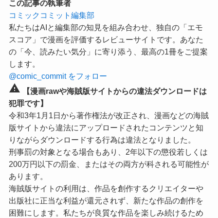
この記事の執筆者
コミックコミット編集部
私たちはAIと編集部の知見を組み合わせ、独自の「エモ
スコア」で漫画を評価するレビューサイトです。あなた
の「今、読みたい気分」に寄り添う、最高の1冊をご提案
します。
@comic_commit をフォロー
warning
【漫画rawや海賊版サイトからの違法ダウンロードは
犯罪です】
令和3年1月1日から著作権法が改正され、漫画などの海賊
版サイトから違法にアップロードされたコンテンツと知
りながらダウンロードする行為は違法となりました。
刑事罰の対象となる場合もあり、2年以下の懲役若しくは
200万円以下の罰金、またはその両方が科される可能性が
あります。
海賊版サイトの利用は、作品を創作するクリエイターや
出版社に正当な利益が還元されず、新たな作品の創作を
困難にします。私たちが良質な作品を楽しみ続けるため