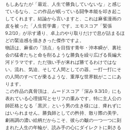
もしあなたが「最近、人生で勝負していないな」と感じ
ているなら、この作品が眠っている闘争本能を叩き起こ
してくれます。結論から言いますと、これは麻雀漫画の
皮を被った「人生哲学書」です。
エモスコア「緊張
9.2/10」
が示す通り、卓上のやり取りだけで息が詰まるほ
どの緊迫感を描ききった傑作ですよ。
物語は、麻雀の「頂点」を目指す青年・沖本瞬が、裏社
会の猛者たちと命を削るような勝負を繰り広げる長編大
河ドラマです。ただ強い手が来れば勝てるわけではな
い。流れ、気迫、そして人間としての器。一打一打にそ
の人間のすべてが乗るような、重厚な世界観がここにあ
ります。
この作品の真骨頂は、ムードスコア
「深み 9.3/10」
にも
表れている心理描写とセリフの重みです。特に主人公の
師匠格となる「黒沢」という男の生き様には、痺れずに
はいられません。勝負師としての矜持、散り際の美学。
劇画調の濃い絵柄だからこそ、彼らの皺の一つ一つに刻
まれた人生の年輪が、読み手の心にダイレクトに刺さる