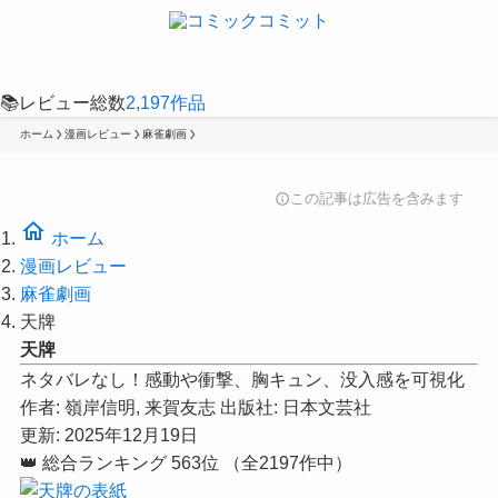
📚
レビュー総数
2,197
作品
ホーム
漫画レビュー
麻雀劇画
この記事は広告を含みます
info
home
ホーム
漫画レビュー
麻雀劇画
天牌
天牌
ネタバレなし！感動や衝撃、胸キュン、没入感を可視化
作者:
嶺岸信明, 来賀友志
出版社:
日本文芸社
更新: 2025年12月19日
👑
総合ランキング
563位
（全2197作中）