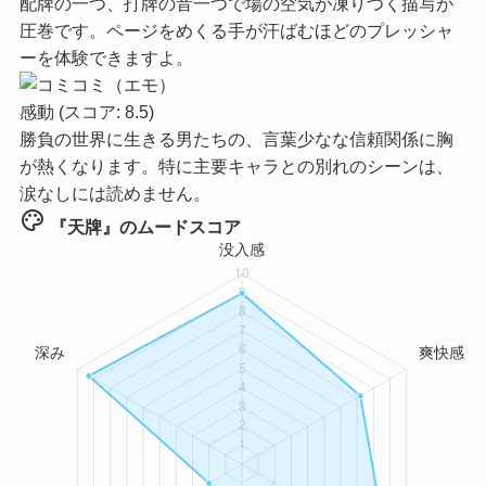
配牌の一つ、打牌の音一つで場の空気が凍りつく描写が
圧巻です。ページをめくる手が汗ばむほどのプレッシャ
ーを体験できますよ。
感動
(スコア: 8.5)
勝負の世界に生きる男たちの、言葉少なな信頼関係に胸
が熱くなります。特に主要キャラとの別れのシーンは、
涙なしには読めません。
palette
『天牌』のムードスコア