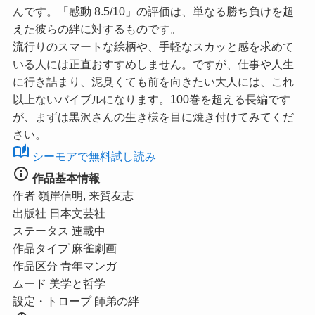
んです。
「感動 8.5/10」
の評価は、単なる勝ち負けを超
えた彼らの絆に対するものです。
流行りのスマートな絵柄や、手軽なスカッと感を求めて
いる人には正直おすすめしません。ですが、仕事や人生
に行き詰まり、泥臭くても前を向きたい大人には、これ
以上ないバイブルになります。100巻を超える長編です
が、まずは黒沢さんの生き様を目に焼き付けてみてくだ
さい。
auto_stories
シーモアで無料試し読み
info
作品基本情報
作者
嶺岸信明, 来賀友志
出版社
日本文芸社
ステータス
連載中
作品タイプ
麻雀劇画
作品区分
青年マンガ
ムード
美学と哲学
設定・トロープ
師弟の絆