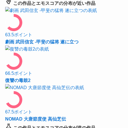
psychology
この作品とエモスコアの分布が近い作品
63.5
ポイント
劇画 武田信玄 -甲斐の猛将 遂に立つ
66.5
ポイント
復讐の毒鼓2
67.5
ポイント
NOMAD 大唐節度使 高仙芝伝
science
この作品とエモスコアの分布が逆の作品