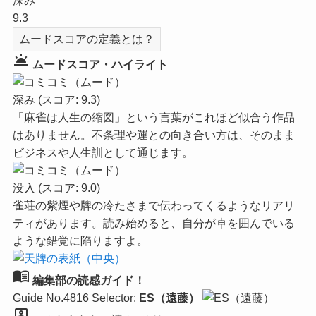
深み
9.3
ムードスコアの定義とは？
wb_twilight
ムードスコア・ハイライト
深み
(スコア: 9.3)
「麻雀は人生の縮図」という言葉がこれほど似合う作品
はありません。不条理や運との向き合い方は、そのまま
ビジネスや人生訓として通じます。
没入
(スコア: 9.0)
雀荘の紫煙や牌の冷たさまで伝わってくるようなリアリ
ティがあります。読み始めると、自分が卓を囲んでいる
ような錯覚に陥りますよ。
menu_book
編集部の読感ガイド！
Guide No.4816
Selector:
ES（遠藤）
person_pin