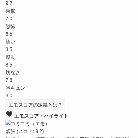
9.2
衝撃
7.0
恐怖
6.5
笑い
3.5
感動
8.5
切なさ
7.8
胸キュン
3.0
エモスコアの定義とは？
favorite
エモスコア・ハイライト
緊張
(スコア: 9.2)