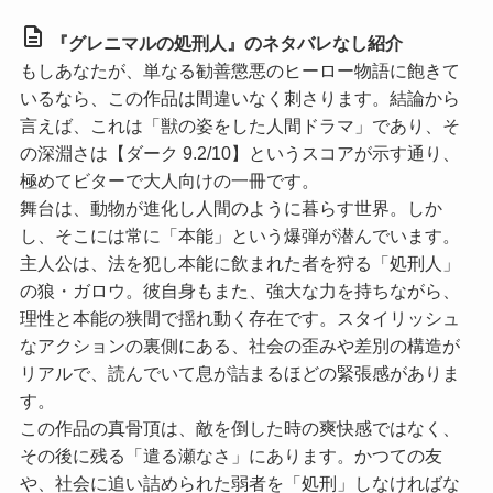
description
『グレニマルの処刑人』のネタバレなし紹介
もしあなたが、単なる勧善懲悪のヒーロー物語に飽きて
いるなら、この作品は間違いなく刺さります。結論から
言えば、これは「獣の姿をした人間ドラマ」であり、そ
の深淵さは【ダーク 9.2/10】というスコアが示す通り、
極めてビターで大人向けの一冊です。
舞台は、動物が進化し人間のように暮らす世界。しか
し、そこには常に「本能」という爆弾が潜んでいます。
主人公は、法を犯し本能に飲まれた者を狩る「処刑人」
の狼・ガロウ。彼自身もまた、強大な力を持ちながら、
理性と本能の狭間で揺れ動く存在です。スタイリッシュ
なアクションの裏側にある、社会の歪みや差別の構造が
リアルで、読んでいて息が詰まるほどの緊張感がありま
す。
この作品の真骨頂は、敵を倒した時の爽快感ではなく、
その後に残る「遣る瀬なさ」にあります。かつての友
や、社会に追い詰められた弱者を「処刑」しなければな