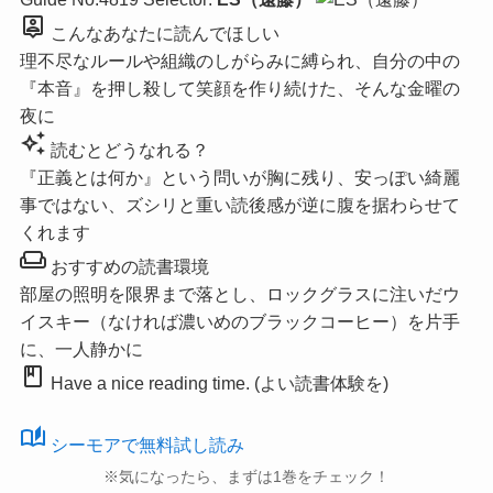
person_pin
こんなあなたに読んでほしい
理不尽なルールや組織のしがらみに縛られ、自分の中の
『本音』を押し殺して笑顔を作り続けた、そんな金曜の
夜に
auto_awesome
読むとどうなれる？
『正義とは何か』という問いが胸に残り、安っぽい綺麗
事ではない、ズシリと重い読後感が逆に腹を据わらせて
くれます
weekend
おすすめの読書環境
部屋の照明を限界まで落とし、ロックグラスに注いだウ
イスキー（なければ濃いめのブラックコーヒー）を片手
に、一人静かに
book
Have a nice reading time. (よい読書体験を)
auto_stories
シーモアで無料試し読み
※気になったら、まずは1巻をチェック！