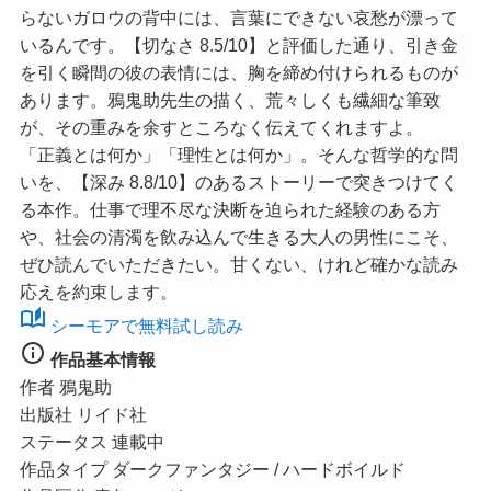
らないガロウの背中には、言葉にできない哀愁が漂って
いるんです。【切なさ 8.5/10】と評価した通り、引き金
を引く瞬間の彼の表情には、胸を締め付けられるものが
あります。鴉鬼助先生の描く、荒々しくも繊細な筆致
が、その重みを余すところなく伝えてくれますよ。
「正義とは何か」「理性とは何か」。そんな哲学的な問
いを、【深み 8.8/10】のあるストーリーで突きつけてく
る本作。仕事で理不尽な決断を迫られた経験のある方
や、社会の清濁を飲み込んで生きる大人の男性にこそ、
ぜひ読んでいただきたい。甘くない、けれど確かな読み
応えを約束します。
auto_stories
シーモアで無料試し読み
info
作品基本情報
作者
鴉鬼助
出版社
リイド社
ステータス
連載中
作品タイプ
ダークファンタジー / ハードボイルド