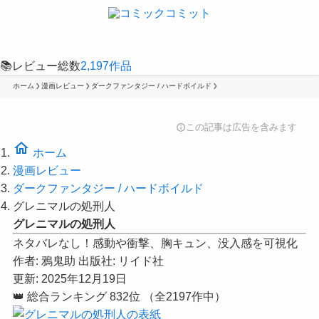
📚
レビュー総数
2,197
作品
ホーム
漫画レビュー
ダークファンタジー / ハードボイルド
この記事は広告を含みます
info
home
ホーム
漫画レビュー
ダークファンタジー / ハードボイルド
グレニマルの処刑人
グレニマルの処刑人
ネタバレなし！感動や衝撃、胸キュン、没入感を可視化
作者:
鴉鬼助
出版社:
リイド社
更新: 2025年12月19日
👑
総合ランキング
832位
（全2197作中）