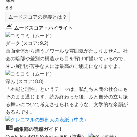
深み
8.8
ムードスコアの定義とは？
wb_twilight
ムードスコア・ハイライト
ダーク
(スコア: 9.2)
画面全体から漂うノワールな雰囲気がたまりません。社
会の暗部や差別の構造から目を背けず描いているので、
甘い展開が苦手な人には最高のご馳走になりますよ。
深み
(スコア: 8.8)
「本能と理性」というテーマは、私たち人間の社会にも
そのまま通じます。読み終わった後、ふと自分の立ち振
る舞いについて考えさせられるような、文学的な余韻が
あるんです。
menu_book
編集部の読感ガイド！
Guide No.4819
Selector:
ES（遠藤）