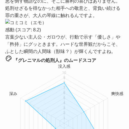
悪を倒す物語なのに、そこに勝利の喜びはありません。
処刑せざるを得なかった相手への敬意と、背負い続ける
罪の重さが、大人の琴線に触れるんですよ。
感動
(スコア: 8.2)
言葉少ない主人公・ガロウが、行動で示す「優しさ」や
「矜持」にグッときます。ハードな世界観だからこそ、
ふとした瞬間の人間味（獣味？）が輝くんですよね。
palette
『グレニマルの処刑人』のムードスコア