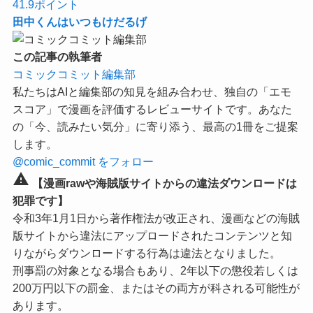
41.9
ポイント
田中くんはいつもけだるげ
この記事の執筆者
コミックコミット編集部
私たちはAIと編集部の知見を組み合わせ、独自の「エモ
スコア」で漫画を評価するレビューサイトです。あなた
の「今、読みたい気分」に寄り添う、最高の1冊をご提案
します。
@comic_commit をフォロー
warning
【漫画rawや海賊版サイトからの違法ダウンロードは
犯罪です】
令和3年1月1日から著作権法が改正され、漫画などの海賊
版サイトから違法にアップロードされたコンテンツと知
りながらダウンロードする行為は違法となりました。
刑事罰の対象となる場合もあり、2年以下の懲役若しくは
200万円以下の罰金、またはその両方が科される可能性が
あります。