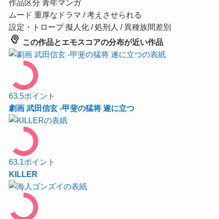
作品区分
青年マンガ
ムード
重厚なドラマ / 考えさせられる
設定・トロープ
擬人化 / 処刑人 / 異種族間差別
psychology
この作品とエモスコアの分布が近い作品
63.5
ポイント
劇画 武田信玄 -甲斐の猛将 遂に立つ
63.1
ポイント
KILLER