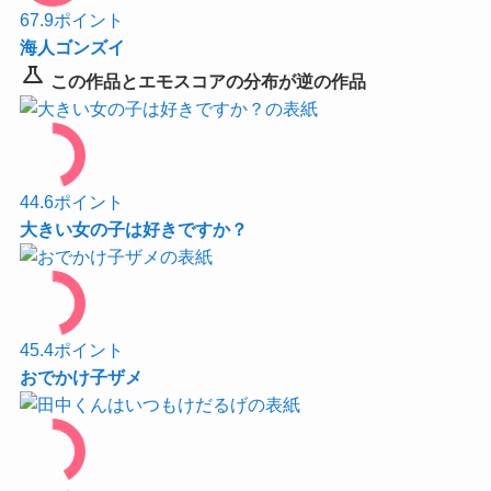
67.9
ポイント
海人ゴンズイ
science
この作品とエモスコアの分布が逆の作品
44.6
ポイント
大きい女の子は好きですか？
45.4
ポイント
おでかけ子ザメ