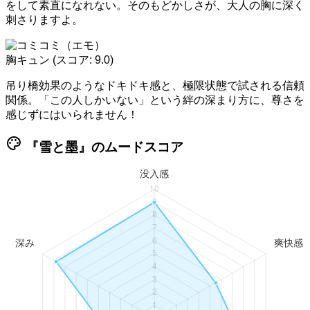
をして素直になれない。そのもどかしさが、大人の胸に深く
刺さりますよ。
胸キュン
(スコア: 9.0)
吊り橋効果のようなドキドキ感と、極限状態で試される信頼
関係。「この人しかいない」という絆の深まり方に、尊さを
感じずにはいられません！
palette
『雪と墨』のムードスコア