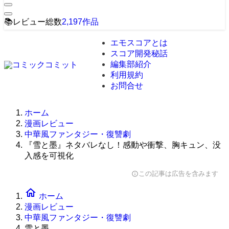
📚
レビュー総数
2,197
作品
エモスコアとは
スコア開発秘話
編集部紹介
利用規約
お問合せ
ホーム
漫画レビュー
中華風ファンタジー・復讐劇
『雪と墨』ネタバレなし！感動や衝撃、胸キュン、没
入感を可視化
この記事は広告を含みます
info
home
ホーム
漫画レビュー
中華風ファンタジー・復讐劇
雪と墨