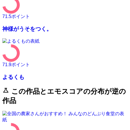
71.5
ポイント
神様がうそをつく。
71.9
ポイント
よるくも
science
この作品とエモスコアの分布が逆の
作品