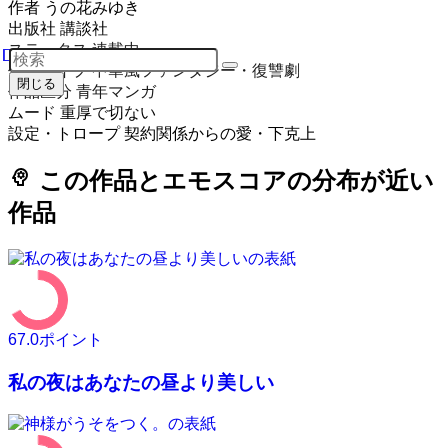
作者
うの花みゆき
出版社
講談社
ステータス
連載中
作品タイプ
中華風ファンタジー・復讐劇
閉じる
作品区分
青年マンガ
ムード
重厚で切ない
設定・トロープ
契約関係からの愛・下克上
psychology
この作品とエモスコアの分布が近い
作品
67.0
ポイント
私の夜はあなたの昼より美しい