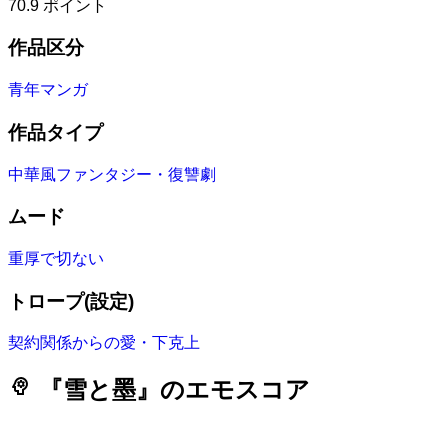
70.9
ポイント
作品区分
青年マンガ
作品タイプ
中華風ファンタジー・復讐劇
ムード
重厚で切ない
トロープ(設定)
契約関係からの愛・下克上
psychology
『雪と墨』のエモスコア