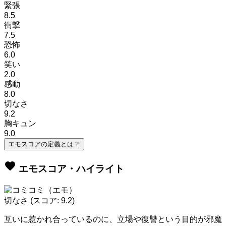
緊張
8.5
衝撃
7.5
恐怖
6.0
笑い
2.0
感動
8.0
切なさ
9.2
胸キュン
9.0
エモスコアの定義とは？
favorite
エモスコア・ハイライト
切なさ
(スコア: 9.2)
互いに惹かれ合っているのに、立場や復讐という目的が邪魔