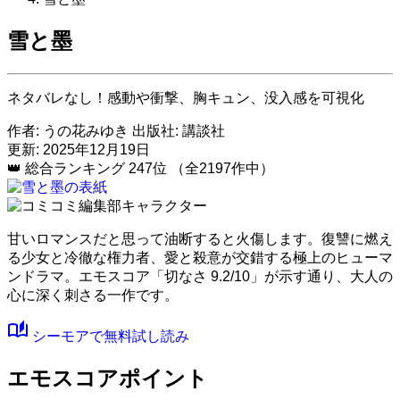
雪と墨
ネタバレなし！感動や衝撃、胸キュン、没入感を可視化
作者:
うの花みゆき
出版社:
講談社
更新: 2025年12月19日
👑
総合ランキング
247位
（全2197作中）
甘いロマンスだと思って油断すると火傷します。復讐に燃え
る少女と冷徹な権力者、愛と殺意が交錯する極上のヒューマ
ンドラマ。
エモスコア「切なさ 9.2/10」
が示す通り、大人の
心に深く刺さる一作です。
auto_stories
シーモアで無料試し読み
エモスコアポイント