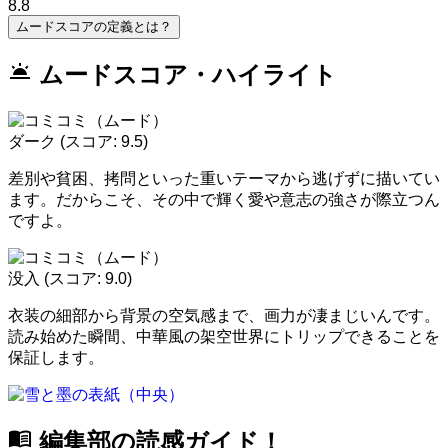
8.8
ムードスコアの定義とは？
wb_twilight
ムードスコア・ハイライト
ダーク
(スコア: 9.5)
差別や貧困、拷問といった重いテーマから逃げずに描いてい
ます。だからこそ、その中で輝く愛や意志の強さが際立つん
ですよ。
没入
(スコア: 9.0)
衣装の細部から背景の空気感まで、画力が凄まじいんです。
読み始めた瞬間、中華風の架空世界にトリップできることを
保証します。
menu_book
編集部の読感ガイド！