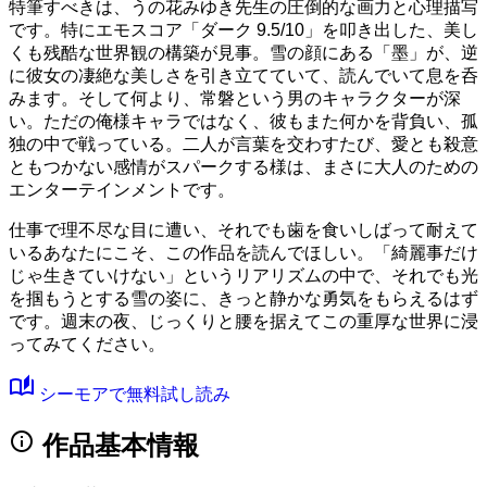
特筆すべきは、うの花みゆき先生の圧倒的な画力と心理描写
です。特に
エモスコア「ダーク 9.5/10」
を叩き出した、美し
くも残酷な世界観の構築が見事。雪の顔にある「墨」が、逆
に彼女の凄絶な美しさを引き立てていて、読んでいて息を呑
みます。そして何より、常磐という男のキャラクターが深
い。ただの俺様キャラではなく、彼もまた何かを背負い、孤
独の中で戦っている。二人が言葉を交わすたび、愛とも殺意
ともつかない感情がスパークする様は、まさに大人のための
エンターテインメントです。
仕事で理不尽な目に遭い、それでも歯を食いしばって耐えて
いるあなたにこそ、この作品を読んでほしい。「綺麗事だけ
じゃ生きていけない」というリアリズムの中で、それでも光
を掴もうとする雪の姿に、きっと静かな勇気をもらえるはず
です。週末の夜、じっくりと腰を据えてこの重厚な世界に浸
ってみてください。
auto_stories
シーモアで無料試し読み
info
作品基本情報