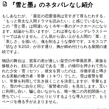
description
『雪と墨』のネタバレなし紹介
もしあなたが、「最近の恋愛漫画は甘すぎて胃もたれする」
「もっと骨太な人間ドラマを読みたい」と感じているなら、
この『雪と墨』は間違いなく今年一番のダークホースになり
ます。結論から言いますが、これは単なるシンデレラストー
リーではありません。どん底から這い上がる人間の「業」と
「美しさ」を描いた、魂を削るような傑作です。
エモスコア
「切なさ 9.2/10」
が示す通り、胸が締め付けられる展開の連
続ですよ。
物語の舞台は、貧富の差が激しい架空の中華風世界。家族を
惨殺され、顔に罪人の証である「墨」の烙印を押されて売ら
れた少女・雪（セツ）。彼女を買ったのは、冷徹非道と噂さ
れる美貌の権力者・常磐（トキワ）でした。雪は復讐を誓
い、常磐を利用して生き抜くことを決意しますが、常磐もま
た、雪の中に自分と同じ「復讐者の目」を見出します。互い
に利用し合い、騙し合いながらも、唯一無二の共犯関係へと
堕ちていく……。このヒリヒリするような導入だけで、もう
ページを捲る手が止まりません。