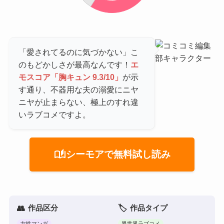
「愛されてるのに気づかない」こ
のもどかしさが最高なんです！
エ
モスコア「胸キュン 9.3/10」
が示
す通り、不器用な夫の溺愛にニヤ
ニヤが止まらない、極上のすれ違
いラブコメですよ。
auto_stories
シーモアで無料試し読み
作品区分
作品タイプ
女性マンガ
異世界ラブコメ