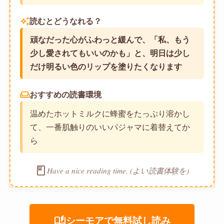
auto_awesome
読むとどうなれる？
頑なだった心がふわっと緩んで、「私、もう
少し愛されてもいいのかも」と、明日は少し
だけ明るい色のリップを塗りたくなります
weekend
おすすめの読書環境
温めたホットミルクに蜂蜜をたっぷり溶かし
て、一番肌触りのいいパジャマに着替えてか
ら
book
Have a nice reading time. (よい読書体験を)
auto_stories
シーモアで無料試し読み