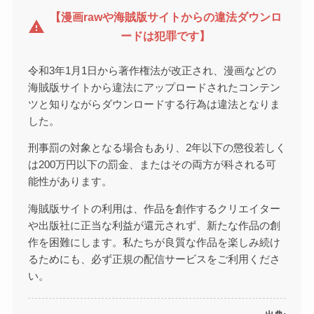
【漫画rawや海賊版サイトからの違法ダウンロ
warning
ードは犯罪です】
令和3年1月1日から著作権法が改正され、漫画などの
海賊版サイトから違法にアップロードされたコンテン
ツと知りながらダウンロードする行為は違法となりま
した。
刑事罰の対象となる場合もあり、2年以下の懲役若しく
は200万円以下の罰金、またはその両方が科される可
能性があります。
海賊版サイトの利用は、作品を創作するクリエイター
や出版社に正当な利益が還元されず、新たな作品の創
作を困難にします。私たちが良質な作品を楽しみ続け
るためにも、必ず正規の配信サービスをご利用くださ
い。