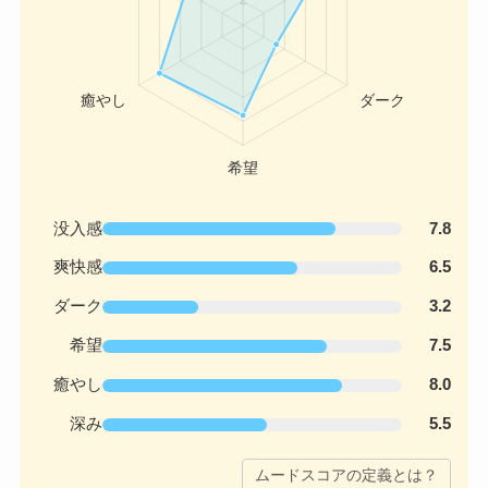
没入感
7.8
爽快感
6.5
ダーク
3.2
希望
7.5
癒やし
8.0
深み
5.5
ムードスコアの定義とは？