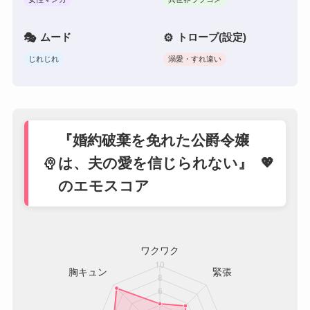
ムード
トロープ(設定)
じれじれ
溺愛・すれ違い
『婚約破棄を免れた公爵令嬢
psychology
は、夫の愛を信じられない』
のエモスコア