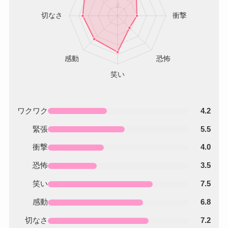
ワクワク
4.2
緊張
5.5
衝撃
4.0
恐怖
3.5
笑い
7.5
感動
6.8
切なさ
7.2