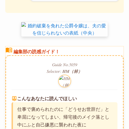
menu_book
編集部の読感ガイド！
Guide No.5059
Selector:
HM（林）
person_pin
こんなあなたに読んでほしい
仕事で褒められたのに「どうせお世辞だ」と
卑屈になってしまい、帰宅後のメイク落とし
中にふと自己嫌悪に襲われた夜に