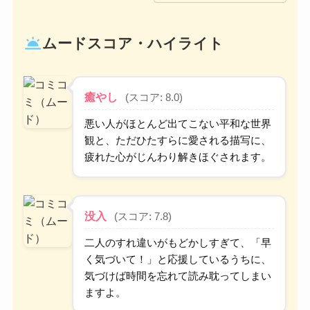
wb_twilight
ムードスコア・ハイライト
癒やし
(スコア: 8.0)
悪い人がほとんど出てこない平和な世界
観と、ただひたすらに愛される描写に、
疲れた心がじんわり解きほぐされます。
没入
(スコア: 7.8)
二人のすれ違いがもどかしすぎて、「早
く気づいて！」と応援しているうちに、
気づけば時間を忘れて読み耽ってしまい
ますよ。