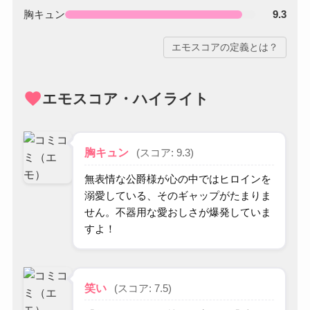
胸キュン
9.3
エモスコアの定義とは？
favorite
エモスコア・ハイライト
胸キュン
(スコア: 9.3)
無表情な公爵様が心の中ではヒロインを
溺愛している、そのギャップがたまりま
せん。不器用な愛おしさが爆発していま
すよ！
笑い
(スコア: 7.5)