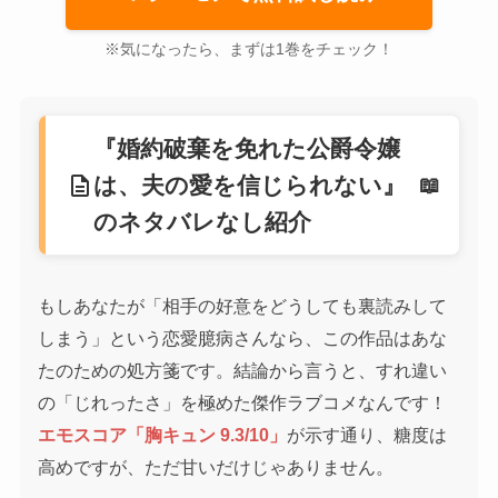
※気になったら、まずは1巻をチェック！
『婚約破棄を免れた公爵令嬢
description
は、夫の愛を信じられない』
のネタバレなし紹介
もしあなたが「相手の好意をどうしても裏読みして
しまう」という恋愛臆病さんなら、この作品はあな
たのための処方箋です。結論から言うと、すれ違い
の「じれったさ」を極めた傑作ラブコメなんです！
エモスコア「胸キュン 9.3/10」
が示す通り、糖度は
高めですが、ただ甘いだけじゃありません。