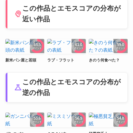
この作品とエモスコアの分布が
psychology
近い作品
64.5
61.0
59.0
ポイント
ポイント
ポイント
新米パン屋と若頭
ラブ・フラット
きのう何食べた？
この作品とエモスコアの分布が
science
逆の作品
53.6
56.9
54.8
ポイント
ポイント
ポイント