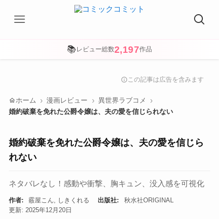
2,197
📚
レビュー総数
作品
この記事は広告を含みます
info
home
ホーム
漫画レビュー
異世界ラブコメ
婚約破棄を免れた公爵令嬢は、夫の愛を信じられない
婚約破棄を免れた公爵令嬢は、夫の愛を信じら
れない
ネタバレなし！感動や衝撃、胸キュン、没入感を可視化
作者:
霰屋こん, しきくれる
出版社:
秋水社ORIGINAL
更新: 2025年12月20日