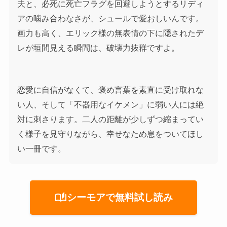
夫と、必死に死亡フラグを回避しようとするリディ
アの噛み合わなさが、シュールで愛おしいんです。
画力も高く、エリック様の無表情の下に隠されたデ
レが垣間見える瞬間は、破壊力抜群ですよ。
恋愛に自信がなくて、褒め言葉を素直に受け取れな
い人、そして「不器用なイケメン」に弱い人には絶
対に刺さります。二人の距離が少しずつ縮まってい
く様子を見守りながら、幸せなため息をついてほし
い一冊です。
auto_stories
シーモアで無料試し読み