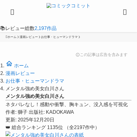
📚
レビュー総数
2,197
作品
ホーム
漫画レビュー
お仕事・ヒューマンドラマ
この記事は広告を含みます
info
home
ホーム
漫画レビュー
お仕事・ヒューマンドラマ
メンタル強め美女白川さん
メンタル強め美女白川さん
ネタバレなし！感動や衝撃、胸キュン、没入感を可視化
作者:
獅子
出版社:
KADOKAWA
更新: 2025年12月20日
👑
総合ランキング
1135位
（全2197作中）