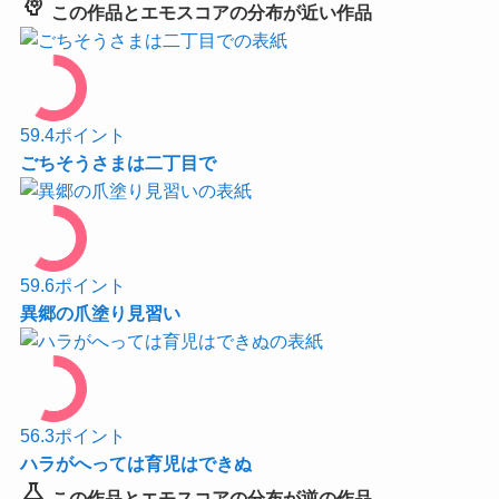
psychology
この作品とエモスコアの分布が近い作品
59.4
ポイント
ごちそうさまは二丁目で
59.6
ポイント
異郷の爪塗り見習い
56.3
ポイント
ハラがへっては育児はできぬ
science
この作品とエモスコアの分布が逆の作品