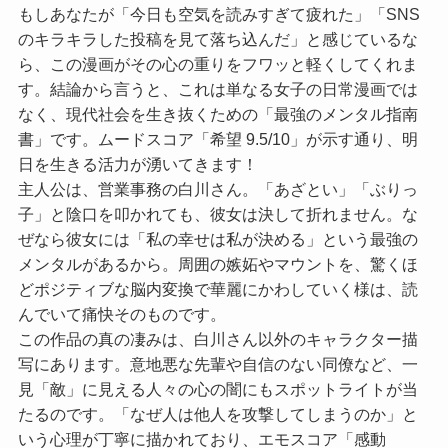
もしあなたが「今日も空気を読みすぎて疲れた」「SNS
のキラキラした投稿を見て落ち込んだ」と感じているな
ら、この漫画がその心の重りをフワッと軽くしてくれま
す。結論から言うと、これは単なる女子の日常漫画では
なく、現代社会を生き抜くための「最強のメンタル指南
書」です。ムードスコア
「希望 9.5/10」
が示す通り、明
日を生きる活力が湧いてきます！
主人公は、営業事務の白川さん。「あざとい」「ぶりっ
子」と陰口を叩かれても、彼女は決して折れません。な
ぜなら彼女には「私の幸せは私が決める」という最強の
メンタルがあるから。周囲の嫉妬やマウントを、驚くほ
どポジティブな脳内変換で華麗にかわしていく様は、読
んでいて痛快そのものです。
この作品の真の凄みは、白川さん以外のキャラクター描
写にあります。意地悪な先輩や自信のない同僚など、一
見「敵」に見える人々の心の闇にもスポットライトが当
たるのです。「なぜ人は他人を攻撃してしまうのか」と
いう心理が丁寧に描かれており、
エモスコア「感動