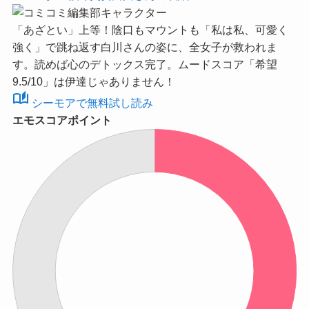
「あざとい」上等！陰口もマウントも「私は私、可愛く
強く」で跳ね返す白川さんの姿に、全女子が救われま
す。読めば心のデトックス完了。ムードスコア
「希望
9.5/10」
は伊達じゃありません！
auto_stories
シーモアで無料試し読み
エモスコアポイント