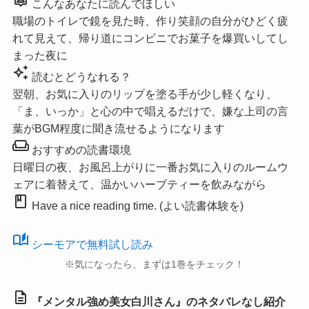
こんなあなたに読んでほしい
職場のトイレで鏡を見た時、作り笑顔の自分がひどく疲
れて見えて、帰り道にコンビニでお菓子を爆買いしてし
まった夜に
auto_awesome
読むとどうなれる？
翌朝、お気に入りのリップを塗る手が少し軽くなり、
「ま、いっか」と心の中で唱えるだけで、嫌な上司の言
葉がBGM程度に聞き流せるようになります
weekend
おすすめの読書環境
日曜日の夜、お風呂上がりに一番お気に入りのルームウ
ェアに着替えて、温かいハーブティーを飲みながら
book
Have a nice reading time. (よい読書体験を)
auto_stories
シーモアで無料試し読み
※気になったら、まずは1巻をチェック！
description
『メンタル強め美女白川さん』のネタバレなし紹介