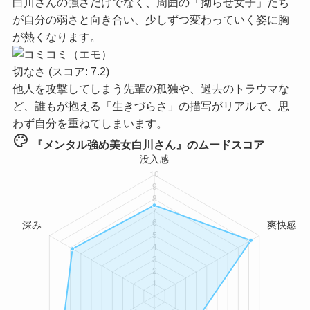
白川さんの強さだけでなく、周囲の「拗らせ女子」たち
が自分の弱さと向き合い、少しずつ変わっていく姿に胸
が熱くなります。
切なさ
(スコア: 7.2)
他人を攻撃してしまう先輩の孤独や、過去のトラウマな
ど、誰もが抱える「生きづらさ」の描写がリアルで、思
わず自分を重ねてしまいます。
palette
『メンタル強め美女白川さん』のムードスコア