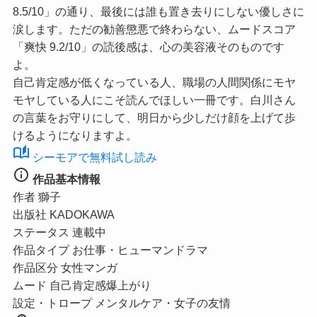
8.5/10」
の通り、最後には誰も置き去りにしない優しさに
涙します。ただの勧善懲悪で終わらない、ムードスコア
「爽快 9.2/10」
の読後感は、心の美容液そのものです
よ。
自己肯定感が低くなっている人、職場の人間関係にモヤ
モヤしている人にこそ読んでほしい一冊です。白川さん
の言葉をお守りにして、明日から少しだけ顔を上げて歩
けるようになりますよ。
auto_stories
シーモアで無料試し読み
info
作品基本情報
作者
獅子
出版社
KADOKAWA
ステータス
連載中
作品タイプ
お仕事・ヒューマンドラマ
作品区分
女性マンガ
ムード
自己肯定感爆上がり
設定・トロープ
メンタルケア・女子の友情