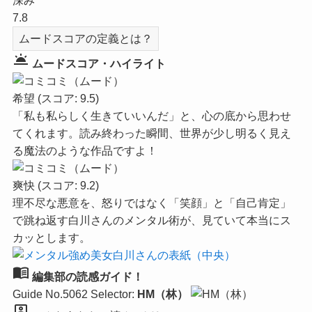
深み
7.8
ムードスコアの定義とは？
wb_twilight
ムードスコア・ハイライト
希望
(スコア: 9.5)
「私も私らしく生きていいんだ」と、心の底から思わせ
てくれます。読み終わった瞬間、世界が少し明るく見え
る魔法のような作品ですよ！
爽快
(スコア: 9.2)
理不尽な悪意を、怒りではなく「笑顔」と「自己肯定」
で跳ね返す白川さんのメンタル術が、見ていて本当にス
カッとします。
menu_book
編集部の読感ガイド！
Guide No.5062
Selector:
HM（林）
person_pin