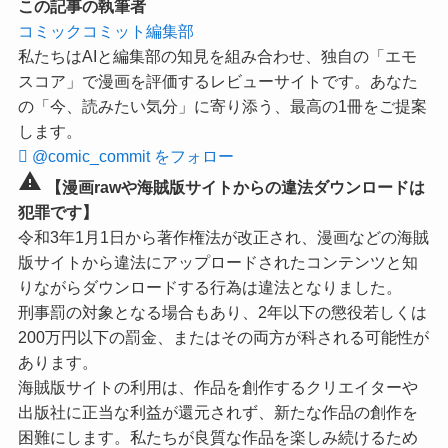
この記事の執筆者
コミックコミット編集部
私たちはAIと編集部の知見を組み合わせ、独自の「エモ
スコア」で漫画を評価するレビューサイトです。あなた
の「今、読みたい気分」に寄り添う、最高の1冊をご提案
します。
@comic_commit をフォロー
warning
【漫画rawや海賊版サイトからの違法ダウンロードは
犯罪です】
令和3年1月1日から著作権法が改正され、漫画などの海賊
版サイトから違法にアップロードされたコンテンツと知
りながらダウンロードする行為は違法となりました。
刑事罰の対象となる場合もあり、2年以下の懲役若しくは
200万円以下の罰金、またはその両方が科される可能性が
あります。
海賊版サイトの利用は、作品を創作するクリエイターや
出版社に正当な利益が還元されず、新たな作品の創作を
困難にします。私たちが良質な作品を楽しみ続けるため