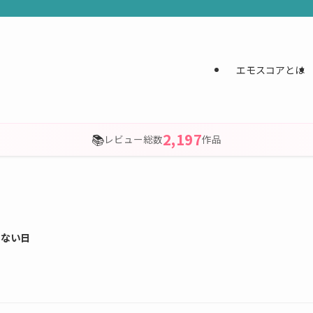
エモスコアとは
2,197
📚
レビュー総数
作品
ゃない日