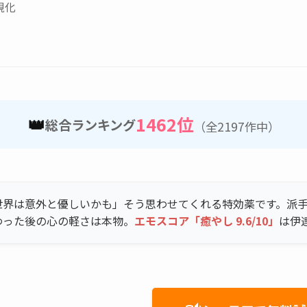
視化
👑
1462位
総合ランキング
（全2197作中）
世界は意外と優しいかも」そう思わせてくれる特効薬です。派
わった後の心の軽さは本物。
エモスコア「癒やし 9.6/10」
は伊