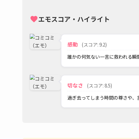
エモスコア・ハイライト
favorite
感動
(スコア: 9.2)
誰かの何気ない一言に救われる瞬
切なさ
(スコア: 8.5)
過ぎ去ってしまう時間の尊さや、