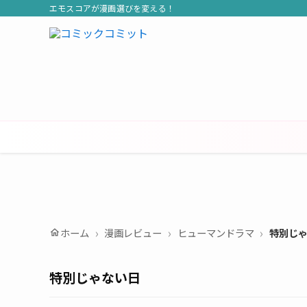
エモスコアが漫画選びを変える！
ホーム
漫画レビュー
ヒューマンドラマ
特別じ
home
特別じゃない日