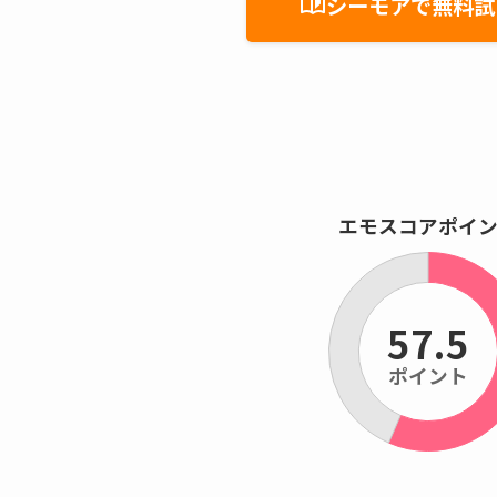
シーモアで無料試
auto_stories
エモスコアポイ
57.5
ポイント