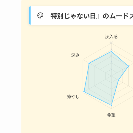
『特別じゃない日』のムード
palette