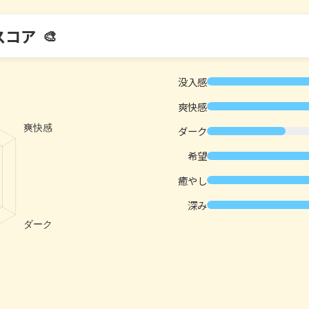
スコア
没入感
爽快感
ダーク
希望
癒やし
深み