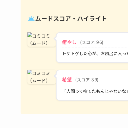
ムードスコア・ハイライト
wb_twilight
癒やし
(スコア: 9.6)
トゲトゲした心が、お風呂に入っ
希望
(スコア: 8.9)
「人間って捨てたもんじゃないな