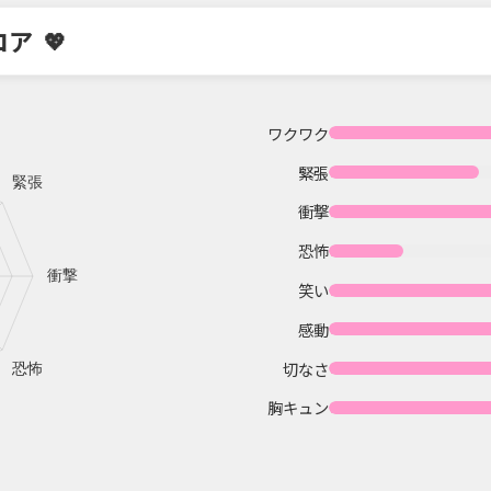
コア
ワクワク
緊張
衝撃
恐怖
笑い
感動
切なさ
胸キュン