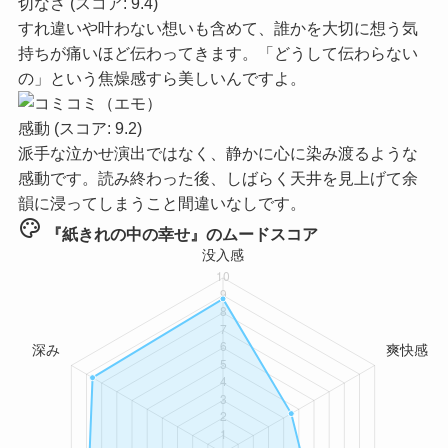
切なさ
(スコア: 9.4)
すれ違いや叶わない想いも含めて、誰かを大切に想う気
持ちが痛いほど伝わってきます。「どうして伝わらない
の」という焦燥感すら美しいんですよ。
感動
(スコア: 9.2)
派手な泣かせ演出ではなく、静かに心に染み渡るような
感動です。読み終わった後、しばらく天井を見上げて余
韻に浸ってしまうこと間違いなしです。
palette
『紙きれの中の幸せ』のムードスコア