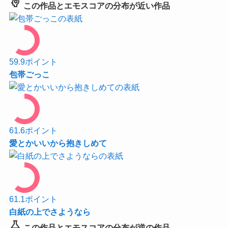
psychology
この作品とエモスコアの分布が近い作品
59.9
ポイント
包帯ごっこ
61.6
ポイント
愛とかいいから抱きしめて
61.1
ポイント
白紙の上でさようなら
science
この作品とエモスコアの分布が逆の作品