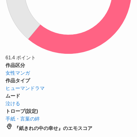
61.4
ポイント
作品区分
女性マンガ
作品タイプ
ヒューマンドラマ
ムード
泣ける
トロープ(設定)
手紙・言葉の絆
psychology
『紙きれの中の幸せ』のエモスコア