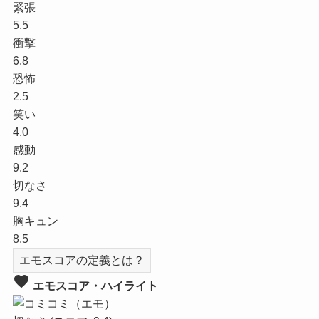
緊張
5.5
衝撃
6.8
恐怖
2.5
笑い
4.0
感動
9.2
切なさ
9.4
胸キュン
8.5
エモスコアの定義とは？
favorite
エモスコア・ハイライト