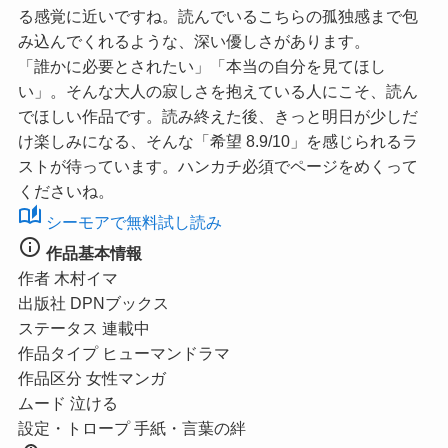
る感覚に近いですね。読んでいるこちらの孤独感まで包
み込んでくれるような、深い優しさがあります。
「誰かに必要とされたい」「本当の自分を見てほし
い」。そんな大人の寂しさを抱えている人にこそ、読ん
でほしい作品です。読み終えた後、きっと明日が少しだ
け楽しみになる、そんな
「希望 8.9/10」
を感じられるラ
ストが待っています。ハンカチ必須でページをめくって
くださいね。
auto_stories
シーモアで無料試し読み
info
作品基本情報
作者
木村イマ
出版社
DPNブックス
ステータス
連載中
作品タイプ
ヒューマンドラマ
作品区分
女性マンガ
ムード
泣ける
設定・トロープ
手紙・言葉の絆