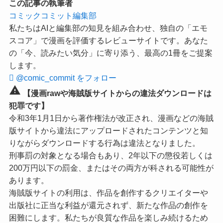
この記事の執筆者
コミックコミット編集部
私たちはAIと編集部の知見を組み合わせ、独自の「エモ
スコア」で漫画を評価するレビューサイトです。あなた
の「今、読みたい気分」に寄り添う、最高の1冊をご提案
します。
@comic_commit をフォロー
warning
【漫画rawや海賊版サイトからの違法ダウンロードは
犯罪です】
令和3年1月1日から著作権法が改正され、漫画などの海賊
版サイトから違法にアップロードされたコンテンツと知
りながらダウンロードする行為は違法となりました。
刑事罰の対象となる場合もあり、2年以下の懲役若しくは
200万円以下の罰金、またはその両方が科される可能性が
あります。
海賊版サイトの利用は、作品を創作するクリエイターや
出版社に正当な利益が還元されず、新たな作品の創作を
困難にします。私たちが良質な作品を楽しみ続けるため