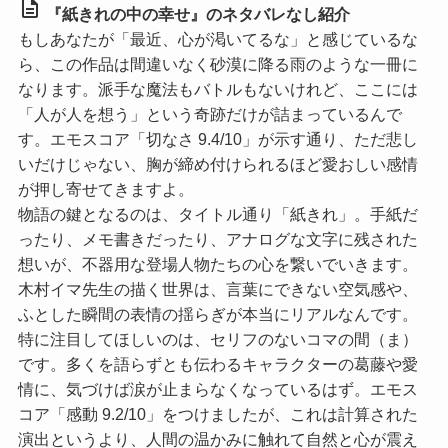
description
『紙きれの中の幸せ』のネタバレなし紹介
もしあなたが「最近、心が渇いてるな」と感じているな
ら、この作品は間違いなく砂漠に降る雨のような一冊に
なります。派手な魔法もバトルもないけれど、ここには
「人が人を想う」という奇跡だけが詰まっているんで
す。
エモスコア「切なさ 9.4/10」
が示す通り、ただ悲し
いだけじゃない、胸が締め付けられるほど愛おしい感情
が押し寄せてきますよ。
物語の鍵となるのは、タイトル通り「紙きれ」。手紙だ
ったり、メモ書きだったり、アナログな文字に残された
想いが、不器用な登場人物たちの心を繋いでいきます。
木村イマ先生の描く世界は、言葉にできない空気感や、
ふとした瞬間の表情の揺らぎが本当にリアルなんです。
特に注目してほしいのは、セリフのないコマの間（ま）
です。多くを語らずとも伝わるキャラクターの葛藤や愛
情に、気づけば涙が止まらなくなっているはず。
エモス
コア「感動 9.2/10」
をつけましたが、これは計算された
演出というより、人間の温かみに触れて自然と心が震え