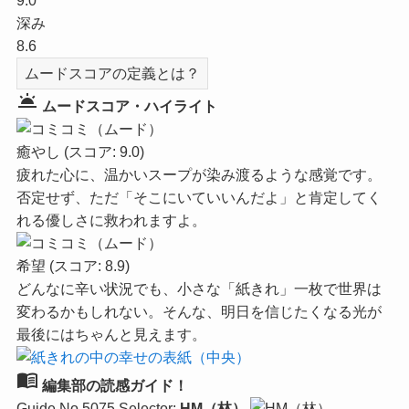
9.0
深み
8.6
ムードスコアの定義とは？
wb_twilight
ムードスコア・ハイライト
癒やし
(スコア: 9.0)
疲れた心に、温かいスープが染み渡るような感覚です。
否定せず、ただ「そこにいていいんだよ」と肯定してく
れる優しさに救われますよ。
希望
(スコア: 8.9)
どんなに辛い状況でも、小さな「紙きれ」一枚で世界は
変わるかもしれない。そんな、明日を信じたくなる光が
最後にはちゃんと見えます。
menu_book
編集部の読感ガイド！
Guide No.5075
Selector:
HM（林）