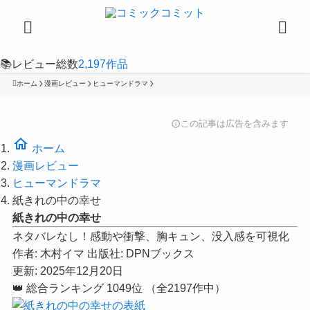
📚
レビュー総数
2,197
作品
ホーム
漫画レビュー
ヒューマンドラマ
この記事は広告を含みます
info
home
ホーム
漫画レビュー
ヒューマンドラマ
紙きれの中の幸せ
紙きれの中の幸せ
ネタバレなし！感動や衝撃、胸キュン、没入感を可視化
作者:
木村イマ
出版社:
DPNブックス
更新: 2025年12月20日
👑
総合ランキング
1049位
（全2197作中）