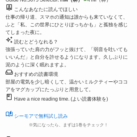
person_pin
こんなあなたに読んでほしい
仕事の帰り道、スマホの通知は誰からも来ていなくて、
ふと「私、この世界にひとりぼっちかも」と孤独を感じ
てしまった夜に。
auto_awesome
読むとどうなれる？
強張っていた肩の力がフッと抜けて、「弱音を吐いても
いいんだ」と自分を許せるようになります。久しぶりに
泥のように深く眠れますよ。
weekend
おすすめの読書環境
部屋の電気を少し暗くして、温かいミルクティーやココ
アをマグカップにたっぷりと用意して。
book
Have a nice reading time. (よい読書体験を)
auto_stories
シーモアで無料試し読み
※気になったら、まずは1巻をチェック！