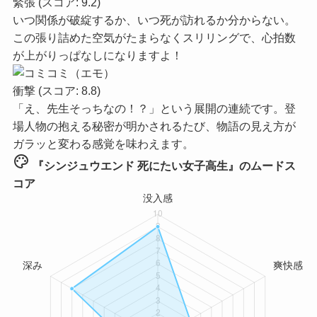
緊張
(スコア: 9.2)
いつ関係が破綻するか、いつ死が訪れるか分からない。
この張り詰めた空気がたまらなくスリリングで、心拍数
が上がりっぱなしになりますよ！
衝撃
(スコア: 8.8)
「え、先生そっちなの！？」という展開の連続です。登
場人物の抱える秘密が明かされるたび、物語の見え方が
ガラッと変わる感覚を味わえます。
palette
『シンジュウエンド 死にたい女子高生』のムードス
コア