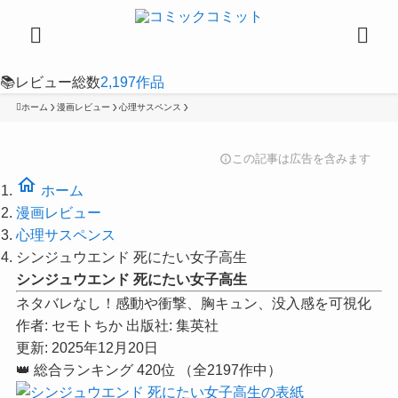
📚
レビュー総数
2,197
作品
ホーム
漫画レビュー
心理サスペンス
この記事は広告を含みます
info
home
ホーム
漫画レビュー
心理サスペンス
シンジュウエンド 死にたい女子高生
シンジュウエンド 死にたい女子高生
ネタバレなし！感動や衝撃、胸キュン、没入感を可視化
作者:
セモトちか
出版社:
集英社
更新: 2025年12月20日
👑
総合ランキング
420位
（全2197作中）