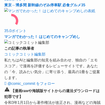
東京⇔博多間 新幹線のぞみ停車駅 必食グルメ35
35.0
ポイント
マンガでわかった！ はじめてのキャンプめし
この記事の執筆者
コミックコミット編集部
私たちはAIと編集部の知見を組み合わせ、独自の「エモ
スコア」で漫画を評価するレビューサイトです。あなた
の「今、読みたい気分」に寄り添う、最高の1冊をご提案
します。
@comic_commit をフォロー
warning
【漫画rawや海賊版サイトからの違法ダウンロードは
犯罪です】
令和3年1月1日から著作権法が改正され、漫画などの海賊