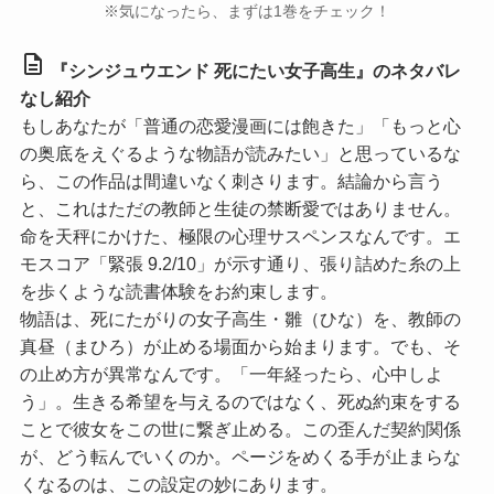
※気になったら、まずは1巻をチェック！
description
『シンジュウエンド 死にたい女子高生』のネタバレ
なし紹介
もしあなたが「普通の恋愛漫画には飽きた」「もっと心
の奥底をえぐるような物語が読みたい」と思っているな
ら、この作品は間違いなく刺さります。結論から言う
と、これはただの教師と生徒の禁断愛ではありません。
命を天秤にかけた、極限の心理サスペンスなんです。
エ
モスコア「緊張 9.2/10」
が示す通り、張り詰めた糸の上
を歩くような読書体験をお約束します。
物語は、死にたがりの女子高生・雛（ひな）を、教師の
真昼（まひろ）が止める場面から始まります。でも、そ
の止め方が異常なんです。「一年経ったら、心中しよ
う」。生きる希望を与えるのではなく、死ぬ約束をする
ことで彼女をこの世に繋ぎ止める。この歪んだ契約関係
が、どう転んでいくのか。ページをめくる手が止まらな
くなるのは、この設定の妙にあります。