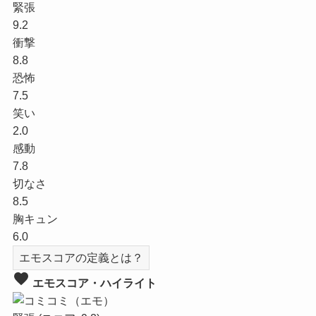
緊張
9.2
衝撃
8.8
恐怖
7.5
笑い
2.0
感動
7.8
切なさ
8.5
胸キュン
6.0
エモスコアの定義とは？
favorite
エモスコア・ハイライト