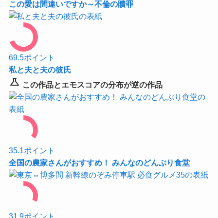
この愛は間違いですか～不倫の贖罪
69.5
ポイント
私と夫と夫の彼氏
science
この作品とエモスコアの分布が逆の作品
35.1
ポイント
全国の農家さんがおすすめ！ みんなのどんぶり食堂
31.9
ポイント