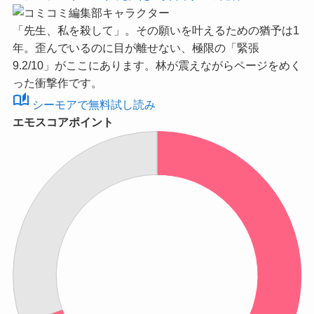
「先生、私を殺して」。その願いを叶えるための猶予は1
年。歪んでいるのに目が離せない、極限の
「緊張
9.2/10」
がここにあります。林が震えながらページをめく
った衝撃作です。
auto_stories
シーモアで無料試し読み
エモスコアポイント