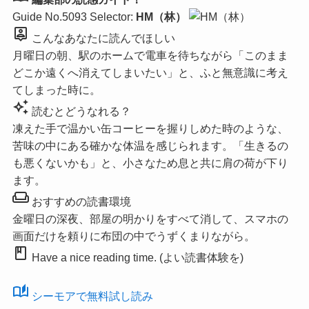
Guide No.5093
Selector:
HM（林）
person_pin
こんなあなたに読んでほしい
月曜日の朝、駅のホームで電車を待ちながら「このまま
どこか遠くへ消えてしまいたい」と、ふと無意識に考え
てしまった時に。
auto_awesome
読むとどうなれる？
凍えた手で温かい缶コーヒーを握りしめた時のような、
苦味の中にある確かな体温を感じられます。「生きるの
も悪くないかも」と、小さなため息と共に肩の荷が下り
ます。
weekend
おすすめの読書環境
金曜日の深夜、部屋の明かりをすべて消して、スマホの
画面だけを頼りに布団の中でうずくまりながら。
book
Have a nice reading time. (よい読書体験を)
auto_stories
シーモアで無料試し読み