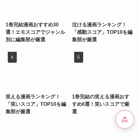
1巻完結漫画おすすめ30
泣ける漫画ランキング！
選！エモスコアでジャンル
「感動スコア」TOP10を編
別に編集部が厳選
集部が厳選
笑える漫画ランキング！
1巻完結の笑える漫画おす
「笑いスコア」TOP10を編
すめ6選！笑いスコアで厳
集部が厳選
選
list
目次