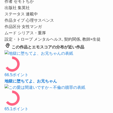
作者
セモトちか
出版社
集英社
ステータス
連載中
作品タイプ
心理サスペンス
作品区分
女性マンガ
ムード
シリアス・重厚
設定・トロープ
メンタルヘルス, 契約関係, 教師×生徒
psychology
この作品とエモスコアの分布が近い作品
66.5
ポイント
地獄に堕ちてよ、お兄ちゃん
65.1
ポイント