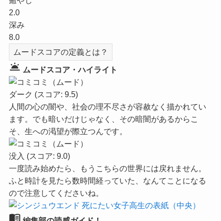
癒やし
2.0
深み
8.0
ムードスコアの定義とは？
wb_twilight
ムードスコア・ハイライト
ダーク
(スコア: 9.5)
人間の心の闇や、社会の理不尽さが容赦なく描かれてい
ます。でも暗いだけじゃなく、その暗闇があるからこ
そ、生への渇望が際立つんです。
没入
(スコア: 9.0)
一度読み始めたら、もうこちらの世界には戻れません。
ふと時計を見たら数時間経っていた、なんてことになる
ので注意してくださいね。
menu_book
編集部の読感ガイド！