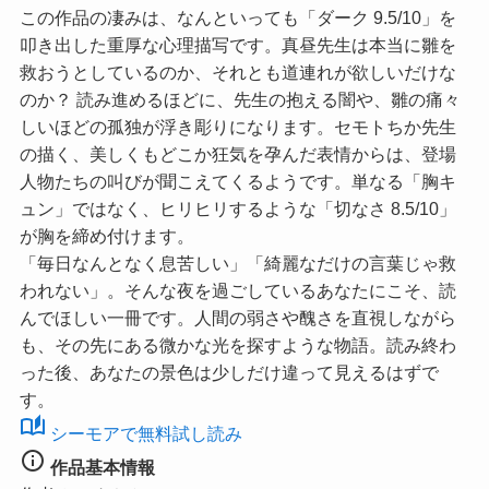
この作品の凄みは、なんといっても
「ダーク 9.5/10」
を
叩き出した重厚な心理描写です。真昼先生は本当に雛を
救おうとしているのか、それとも道連れが欲しいだけな
のか？ 読み進めるほどに、先生の抱える闇や、雛の痛々
しいほどの孤独が浮き彫りになります。セモトちか先生
の描く、美しくもどこか狂気を孕んだ表情からは、登場
人物たちの叫びが聞こえてくるようです。単なる「胸キ
ュン」ではなく、ヒリヒリするような
「切なさ 8.5/10」
が胸を締め付けます。
「毎日なんとなく息苦しい」「綺麗なだけの言葉じゃ救
われない」。そんな夜を過ごしているあなたにこそ、読
んでほしい一冊です。人間の弱さや醜さを直視しながら
も、その先にある微かな光を探すような物語。読み終わ
った後、あなたの景色は少しだけ違って見えるはずで
す。
auto_stories
シーモアで無料試し読み
info
作品基本情報