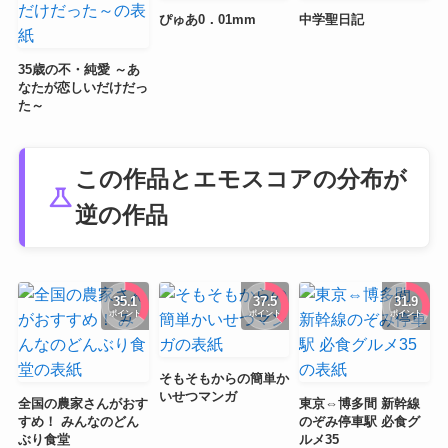
ぴゅあ0．01mm
中学聖日記
35歳の不・純愛 ～あ
なたが恋しいだけだっ
た～
この作品とエモスコアの分布が
science
逆の作品
35.1
37.5
31.9
ポイント
ポイント
ポイント
そもそもからの簡単か
いせつマンガ
全国の農家さんがおす
東京⇔博多間 新幹線
すめ！ みんなのどん
のぞみ停車駅 必食グ
ぶり食堂
ルメ35