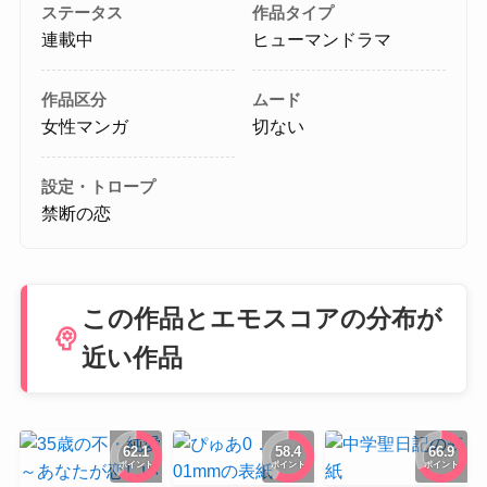
ステータス
作品タイプ
連載中
ヒューマンドラマ
作品区分
ムード
女性マンガ
切ない
設定・トロープ
禁断の恋
この作品とエモスコアの分布が
psychology
近い作品
62.1
58.4
66.9
ポイント
ポイント
ポイント