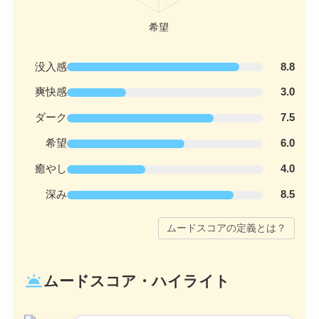
没入感
8.8
爽快感
3.0
ダーク
7.5
希望
6.0
癒やし
4.0
深み
8.5
ムードスコアの定義とは？
wb_twilight
ムードスコア・ハイライト