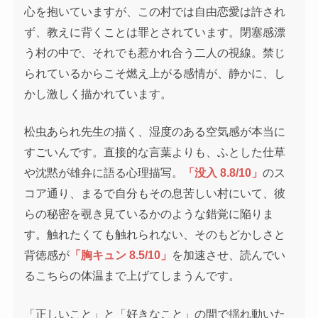
心を抱いていますが、この村では自由恋愛は許され
ず、教えに背くことは罪とされています。閉塞感漂
う村の中で、それでも惹かれ合う二人の視線。禁じ
られているからこそ燃え上がる感情が、静かに、し
かし激しく描かれています。
松虫あられ先生の描く、湿度のある空気感が本当に
すごいんです。直接的な言葉よりも、ふとした仕草
や沈黙が雄弁に語る心理描写。
「没入 8.8/10」
のス
コア通り、まるで自分もその息苦しい村にいて、彼
らの秘密を覗き見ているかのような錯覚に陥りま
す。触れたくても触れられない、そのもどかしさと
背徳感が
「胸キュン 8.5/10」
を加速させ、読んでい
るこちらの体温まで上げてしまうんです。
「正しいこと」と「好きなこと」の間で揺れ動いた