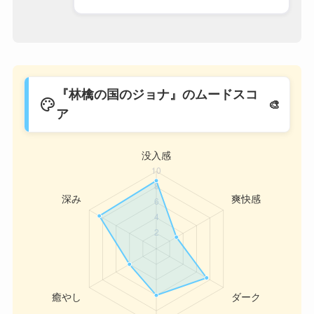
『林檎の国のジョナ』のムードスコ
palette
ア