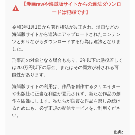
【漫画rawや海賊版サイトからの違法ダウンロ
warning
ードは犯罪です】
令和3年1月1日から著作権法が改正され、漫画などの
海賊版サイトから違法にアップロードされたコンテン
ツと知りながらダウンロードする行為は違法となりま
した。
刑事罰の対象となる場合もあり、2年以下の懲役若しく
は200万円以下の罰金、またはその両方が科される可
能性があります。
海賊版サイトの利用は、作品を創作するクリエイター
や出版社に正当な利益が還元されず、新たな作品の創
作を困難にします。私たちが良質な作品を楽しみ続け
るためにも、必ず正規の配信サービスをご利用くださ
い。
出典: