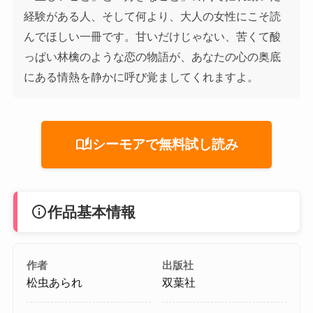
経験がある人、そして何より、大人の女性にこそ読
んでほしい一冊です。甘いだけじゃない、苦くて酸
っぱい林檎のような恋の物語が、あなたの心の奥底
にある情熱を静かに呼び覚ましてくれますよ。
auto_stories
シーモアで無料試し読み
info
作品基本情報
作者
出版社
松虫あられ
双葉社