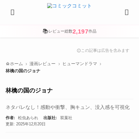
2,197
📚
レビュー総数
作品
この記事は広告を含みます
info
home
ホーム
漫画レビュー
ヒューマンドラマ
林檎の国のジョナ
林檎の国のジョナ
ネタバレなし！感動や衝撃、胸キュン、没入感を可視化
作者:
松虫あられ
出版社:
双葉社
更新: 2025年12月20日