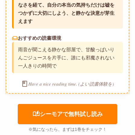
なさを経て、自分の本当の気持ちだけは嘘を
つかずに大切にしよう、と静かな決意が芽生
えます
weekend
おすすめの読書環境
雨音が聞こえる静かな部屋で、甘酸っぱいり
んごジュースを片手に、誰にも邪魔されない
一人きりの時間で
book
Have a nice reading time. (よい読書体験を)
auto_stories
シーモアで無料試し読み
※気になったら、まずは1巻をチェック！