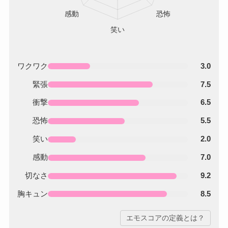
ワクワク
3.0
緊張
7.5
衝撃
6.5
恐怖
5.5
笑い
2.0
感動
7.0
切なさ
9.2
胸キュン
8.5
エモスコアの定義とは？