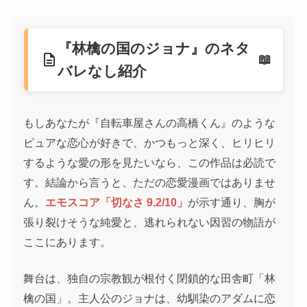
『林檎の国のジョナ』のネタ
description
バレなし紹介
もしあなたが『自転車屋さんの高橋くん』のような
ピュアな恋心が好きで、かつもっと深く、ヒリヒリ
するような愛の形を見たいなら、この作品は必読で
す。結論から言うと、ただの恋愛漫画ではありませ
ん。
エモスコア「切なさ 9.2/10」
が示す通り、胸が
張り裂けそうな純愛と、逃れられない因習の物語が
ここにあります。
舞台は、独自の宗教観が根付く閉鎖的な田舎町「林
檎の国」。主人公のジョナは、幼馴染のアダムに恋