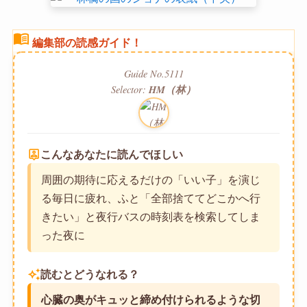
menu_book
編集部の読感ガイド！
Guide No.5111
Selector:
HM（林）
person_pin
こんなあなたに読んでほしい
周囲の期待に応えるだけの「いい子」を演じ
る毎日に疲れ、ふと「全部捨ててどこかへ行
きたい」と夜行バスの時刻表を検索してしま
った夜に
auto_awesome
読むとどうなれる？
心臓の奥がキュッと締め付けられるような切