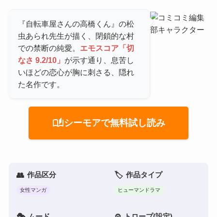
『自転車屋さんの高橋くん』の松
虫あられ先生が描く、閉鎖的な村
での禁断の純愛。
エモスコア「切
なさ 9.2/10」
が示す通り、息苦し
いほどの恋心が胸に刺さる、隠れ
た名作です。
auto_stories
シーモアで無料試し読み
作品区分
作品タイプ
女性マンガ
ヒューマンドラマ
ムード
トロープ(設定)