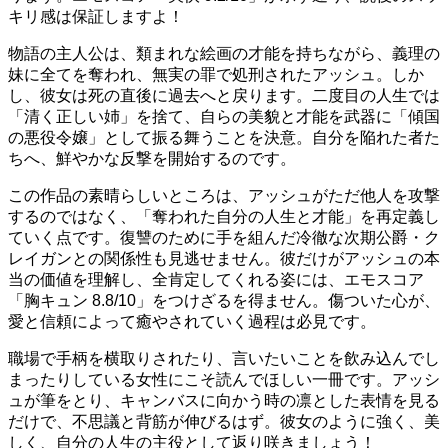
キリ感は保証しますよ！
物語の主人公は、類まれな絵画の才能を持ちながら、義理の
妹に全てを奪われ、無実の罪で処刑されたアッシュ。しか
し、彼女は死の直後に過去へと戻ります。二度目の人生では
「清く正しい姉」を捨て、自らの美貌と才能を武器に「傾国
の悪役令嬢」として振る舞うことを決意。自分を陥れた者た
ちへ、鮮やかな反撃を開始するのです。
この作品の素晴らしいところは、アッシュがただ他人を攻撃
するのではなく、「奪われた自分の人生と才能」を再定義し
ていく点です。復讐のために手を組んだ冷徹な次期公爵・ク
レイガンとの関係性も見逃せません。彼だけがアッシュの本
当の価値を理解し、全肯定してくれる姿には、
エモスコア
「胸キュン 8.8/10」
をつけざるを得ません。傷ついた心が、
愛と信頼によって癒やされていく過程は必見です。
職場で手柄を横取りされたり、言いたいことを飲み込んでし
まったりしている女性にこそ読んでほしい一冊です。アッシ
ュが筆をとり、キャンバスに向かう時の凛とした表情を見る
だけで、不思議と背筋が伸びるはず。彼女のように強く、美
しく、自分の人生の主役として返り咲きましょう！