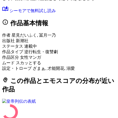
auto_stories
シーモアで無料試し読み
info
作品基本情報
作者
星見だいふく, 冨月一乃
出版社
新潮社
ステータス
連載中
作品タイプ
逆行転生・復讐劇
作品区分
女性マンガ
ムード
スカッとする
設定・トロープ
ざまぁ, 才能開花, 溺愛
psychology
この作品とエモスコアの分布が近い
作品