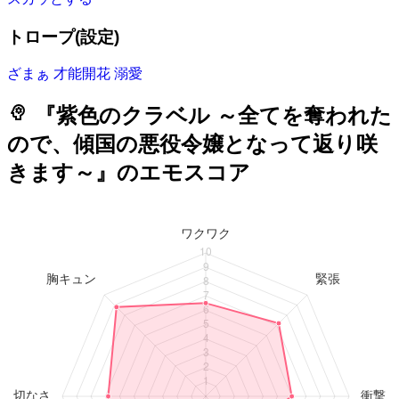
トロープ(設定)
ざまぁ
才能開花
溺愛
psychology
『紫色のクラベル ～全てを奪われた
ので、傾国の悪役令嬢となって返り咲
きます～』のエモスコア