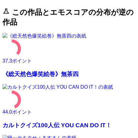
science
この作品とエモスコアの分布が逆の
作品
37.3
ポイント
《総天然色爆笑絵巻》無茶四
44.0
ポイント
カルトクイズ100人伝 YOU CAN DO IT！