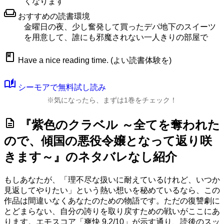
くなります
weekend
おすすめの読書環境
金曜日の夜、少し奮発して買ったデパ地下のスイーツ
を用意して、誰にも邪魔されない一人きりの部屋で
book
Have a nice reading time. (よい読書体験を)
auto_stories
シーモアで無料試し読み
※気になったら、まずは1巻をチェック！
description
『紫色のクラベル ～全てを奪われた
ので、傾国の悪役令嬢となって返り咲
きます～』のネタバレなし紹介
もしあなたが、「理不尽な扱いに耐えているけれど、いつか
見返してやりたい」という熱い想いを秘めているなら、この
作品は間違いなくあなたのための物語です。ただの復讐劇に
とどまらない、自分の誇りを取り戻すための戦いがここにあ
ります。
エモスコア「爽快 9.2/10」
が示す通り、読後のスッ