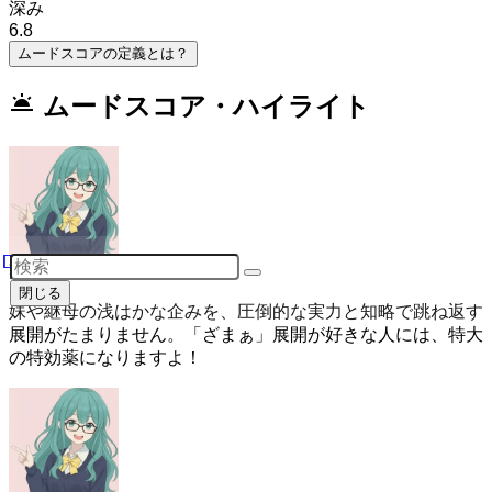
深み
6.8
ムードスコアの定義とは？
wb_twilight
ムードスコア・ハイライト
爽快
(スコア: 9.2)
閉じる
妹や継母の浅はかな企みを、圧倒的な実力と知略で跳ね返す
展開がたまりません。「ざまぁ」展開が好きな人には、特大
の特効薬になりますよ！