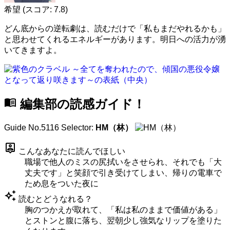
希望
(スコア: 7.8)
どん底からの逆転劇は、読むだけで「私もまだやれるかも」
と思わせてくれるエネルギーがあります。明日への活力が湧
いてきますよ。
menu_book
編集部の読感ガイド！
Guide No.5116
Selector:
HM（林）
person_pin
こんなあなたに読んでほしい
職場で他人のミスの尻拭いをさせられ、それでも「大
丈夫です」と笑顔で引き受けてしまい、帰りの電車で
ため息をついた夜に
auto_awesome
読むとどうなれる？
胸のつかえが取れて、「私は私のままで価値がある」
とストンと腹に落ち、翌朝少し強気なリップを塗りた