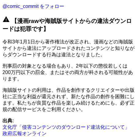
@comic_commit をフォロー
warning
【漫画rawや海賊版サイトからの違法ダウンロ
ードは犯罪です】
令和3年1月1日から著作権法が改正され、漫画などの海賊版
サイトから違法にアップロードされたコンテンツと知りなが
らダウンロードする行為は違法となりました。
刑事罰の対象となる場合もあり、2年以下の懲役若しくは
200万円以下の罰金、またはその両方が科される可能性があ
ります。
海賊版サイトの利用は、作品を創作するクリエイターや出版
社に正当な利益が還元されず、新たな作品の創作を困難にし
ます。私たちが良質な作品を楽しみ続けるためにも、必ず正
規の配信サービスをご利用ください。
出典:
文化庁「侵害コンテンツのダウンロード違法化について」
政府広報オンライン