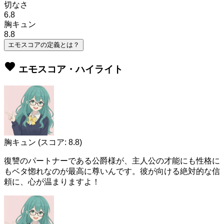
切なさ
6.8
胸キュン
8.8
エモスコアの定義とは？
favorite
エモスコア・ハイライト
胸キュン
(スコア: 8.8)
復讐のパートナーである公爵様が、主人公の才能にも性格に
もベタ惚れなのが最高に尊いんです。彼が向ける絶対的な信
頼に、心が温まりますよ！