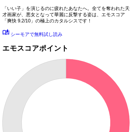
「いい子」を演じるのに疲れたあなたへ。全てを奪われた天
才画家が、悪女となって華麗に反撃する姿は、
エモスコア
「爽快 9.2/10」
の極上のカタルシスです！
auto_stories
シーモアで無料試し読み
エモスコアポイント