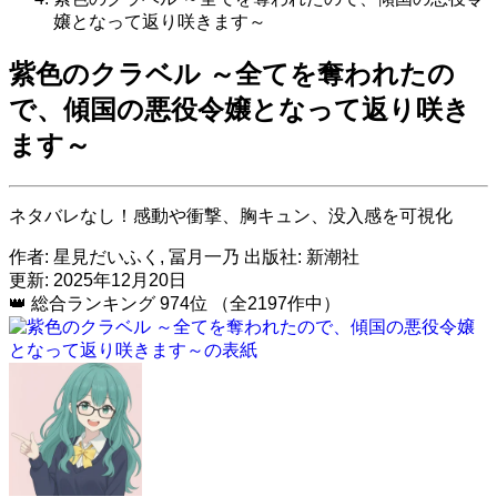
嬢となって返り咲きます～
紫色のクラベル ～全てを奪われたの
で、傾国の悪役令嬢となって返り咲き
ます～
ネタバレなし！感動や衝撃、胸キュン、没入感を可視化
作者:
星見だいふく, 冨月一乃
出版社:
新潮社
更新: 2025年12月20日
👑
総合ランキング
974位
（全2197作中）