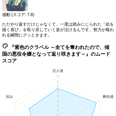
感動
(スコア: 7.8)
ただやり返すだけじゃなくて、一度は踏みにじられた「絵を
描く喜び」を取り戻していく姿が泣けるんです。努力が報わ
れる瞬間にグッときます。
palette
『紫色のクラベル ～全てを奪われたので、傾
国の悪役令嬢となって返り咲きます～』のムード
スコア