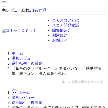
📚
レビュー総数
2,197
作品
エモスコアとは
スコア開発秘話
編集部紹介
利用規約
お問合せ
ホーム
漫画レビュー
逆行転生・復讐劇
『紫色のクラベル ～全…』ネタバレなし！感動や衝
撃、胸キュン、没入感を可視化
この記事は広告を含みます
info
home
ホーム
漫画レビュー
逆行転生・復讐劇
紫色のクラベル ～全てを奪われたので、傾国の悪役令