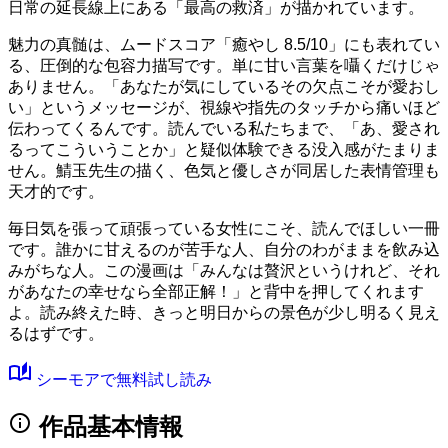
日常の延長線上にある「最高の救済」が描かれています。
魅力の真髄は、ムードスコア
「癒やし 8.5/10」
にも表れてい
る、圧倒的な包容力描写です。単に甘い言葉を囁くだけじゃ
ありません。「あなたが気にしているその欠点こそが愛おし
い」というメッセージが、視線や指先のタッチから痛いほど
伝わってくるんです。読んでいる私たちまで、「あ、愛され
るってこういうことか」と疑似体験できる没入感がたまりま
せん。鯖玉先生の描く、色気と優しさが同居した表情管理も
天才的です。
毎日気を張って頑張っている女性にこそ、読んでほしい一冊
です。誰かに甘えるのが苦手な人、自分のわがままを飲み込
みがちな人。この漫画は「みんなは贅沢というけれど、それ
があなたの幸せなら全部正解！」と背中を押してくれます
よ。読み終えた時、きっと明日からの景色が少し明るく見え
るはずです。
auto_stories
シーモアで無料試し読み
info
作品基本情報