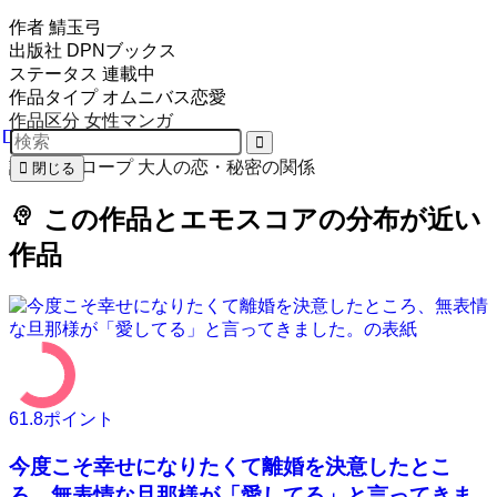
作者
鯖玉弓
出版社
DPNブックス
ステータス
連載中
作品タイプ
オムニバス恋愛
作品区分
女性マンガ
ムード
溺愛・癒やし
設定・トロープ
大人の恋・秘密の関係
閉じる
psychology
この作品とエモスコアの分布が近い
作品
61.8
ポイント
今度こそ幸せになりたくて離婚を決意したとこ
ろ、無表情な旦那様が「愛してる」と言ってきま