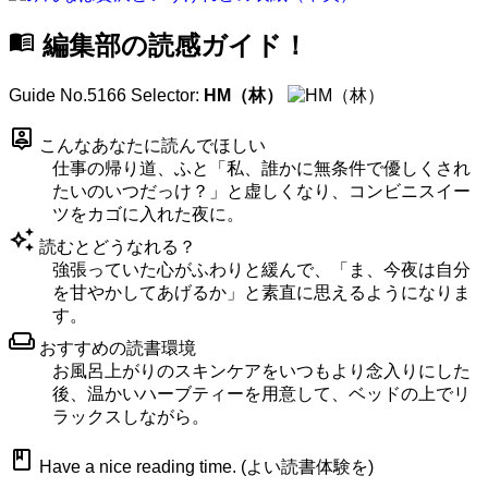
menu_book
編集部の読感ガイド！
Guide No.5166
Selector:
HM（林）
person_pin
こんなあなたに読んでほしい
仕事の帰り道、ふと「私、誰かに無条件で優しくされ
たいのいつだっけ？」と虚しくなり、コンビニスイー
ツをカゴに入れた夜に。
auto_awesome
読むとどうなれる？
強張っていた心がふわりと緩んで、「ま、今夜は自分
を甘やかしてあげるか」と素直に思えるようになりま
す。
weekend
おすすめの読書環境
お風呂上がりのスキンケアをいつもより念入りにした
後、温かいハーブティーを用意して、ベッドの上でリ
ラックスしながら。
book
Have a nice reading time. (よい読書体験を)