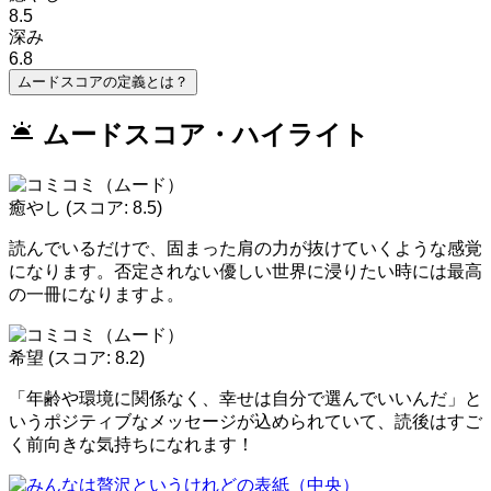
8.5
深み
6.8
ムードスコアの定義とは？
wb_twilight
ムードスコア・ハイライト
癒やし
(スコア: 8.5)
読んでいるだけで、固まった肩の力が抜けていくような感覚
になります。否定されない優しい世界に浸りたい時には最高
の一冊になりますよ。
希望
(スコア: 8.2)
「年齢や環境に関係なく、幸せは自分で選んでいいんだ」と
いうポジティブなメッセージが込められていて、読後はすご
く前向きな気持ちになれます！