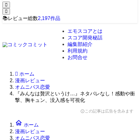
📚
レビュー総数
2,197
作品
エモスコアとは
スコア開発秘話
編集部紹介
利用規約
お問合せ
ホーム
漫画レビュー
オムニバス恋愛
『みんなは贅沢というけ…』ネタバレなし！感動や衝
撃、胸キュン、没入感を可視化
この記事は広告を含みます
info
home
ホーム
漫画レビュー
オムニバス恋愛