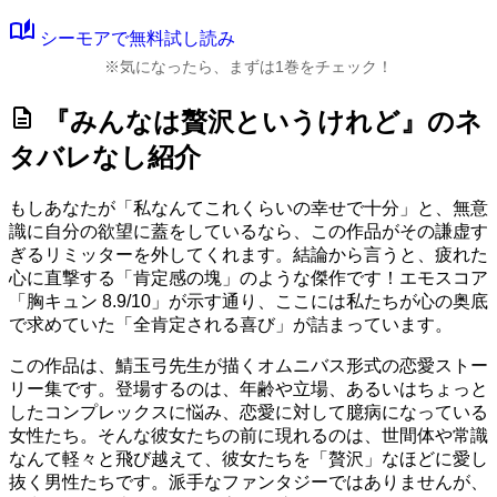
auto_stories
シーモアで無料試し読み
※気になったら、まずは1巻をチェック！
description
『みんなは贅沢というけれど』のネ
タバレなし紹介
もしあなたが「私なんてこれくらいの幸せで十分」と、無意
識に自分の欲望に蓋をしているなら、この作品がその謙虚す
ぎるリミッターを外してくれます。結論から言うと、疲れた
心に直撃する「肯定感の塊」のような傑作です！
エモスコア
「胸キュン 8.9/10」
が示す通り、ここには私たちが心の奥底
で求めていた「全肯定される喜び」が詰まっています。
この作品は、鯖玉弓先生が描くオムニバス形式の恋愛ストー
リー集です。登場するのは、年齢や立場、あるいはちょっと
したコンプレックスに悩み、恋愛に対して臆病になっている
女性たち。そんな彼女たちの前に現れるのは、世間体や常識
なんて軽々と飛び越えて、彼女たちを「贅沢」なほどに愛し
抜く男性たちです。派手なファンタジーではありませんが、