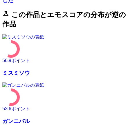
した
science
この作品とエモスコアの分布が逆の
作品
56.9
ポイント
ミスミソウ
53.6
ポイント
ガンニバル