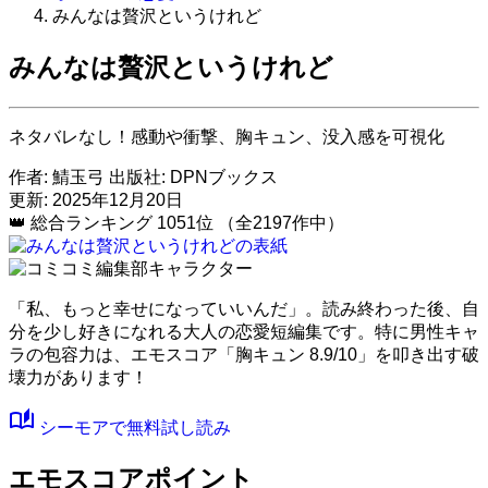
みんなは贅沢というけれど
みんなは贅沢というけれど
ネタバレなし！感動や衝撃、胸キュン、没入感を可視化
作者:
鯖玉弓
出版社:
DPNブックス
更新: 2025年12月20日
👑
総合ランキング
1051位
（全2197作中）
「私、もっと幸せになっていいんだ」。読み終わった後、自
分を少し好きになれる大人の恋愛短編集です。特に男性キャ
ラの包容力は、
エモスコア「胸キュン 8.9/10」
を叩き出す破
壊力があります！
auto_stories
シーモアで無料試し読み
エモスコアポイント