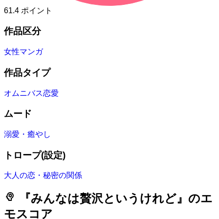
61.4
ポイント
作品区分
女性マンガ
作品タイプ
オムニバス恋愛
ムード
溺愛・癒やし
トロープ(設定)
大人の恋・秘密の関係
psychology
『みんなは贅沢というけれど』のエ
モスコア