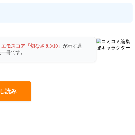
。
エモスコア「切なさ 9.3/10」
が示す通
た一冊です。
し読み