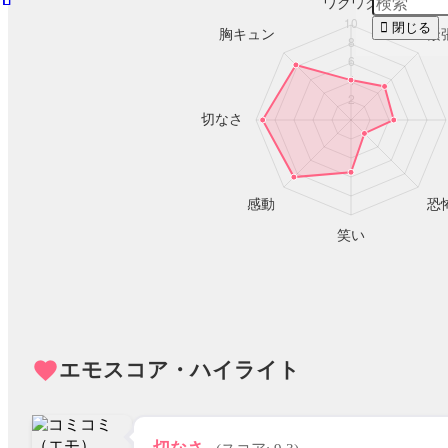
閉じる
favorite
エモスコア・ハイライト