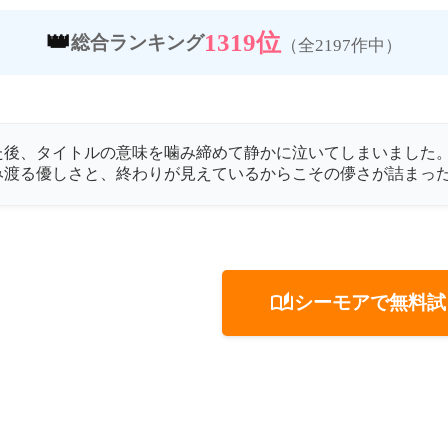
👑
1319位
総合ランキング
（全2197作中）
た後、タイトルの意味を噛み締めて静かに泣いてしまいました
み渡る優しさと、終わりが見えているからこその儚さが詰まっ
auto_stories
シーモアで無料試