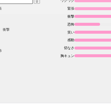
ワクワク
緊張
衝撃
恐怖
笑い
感動
切なさ
胸キュン