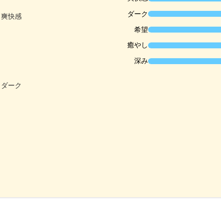
ダーク
希望
癒やし
深み