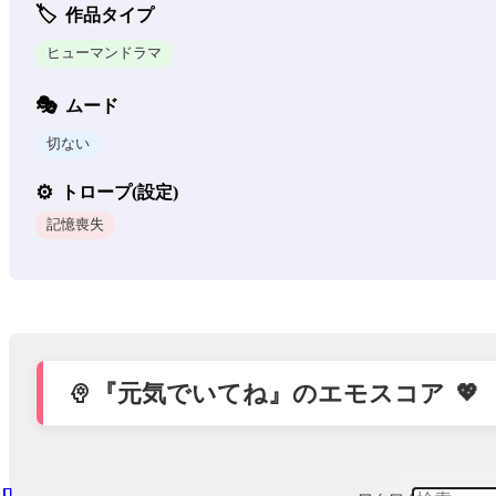
作品タイプ
ヒューマンドラマ
ムード
切ない
トロープ(設定)
記憶喪失
『元気でいてね』のエモスコア
psychology