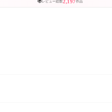
📚
2,197
レビュー総数
作品