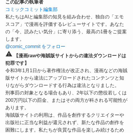
この記事の執筆者
コミックコミット編集部
私たちはAIと編集部の知見を組み合わせ、独自の「エモ
スコア」で漫画を評価するレビューサイトです。あなた
の「今、読みたい気分」に寄り添う、最高の1冊をご提案
します。
@comic_commit をフォロー
warning
【漫画rawや海賊版サイトからの違法ダウンロードは
犯罪です】
令和3年1月1日から著作権法が改正され、漫画などの海賊
版サイトから違法にアップロードされたコンテンツと知
りながらダウンロードする行為は違法となりました。
刑事罰の対象となる場合もあり、2年以下の懲役若しくは
200万円以下の罰金、またはその両方が科される可能性が
あります。
海賊版サイトの利用は、作品を創作するクリエイターや
出版社に正当な利益が還元されず、新たな作品の創作を
困難にします。私たちが良質な作品を楽しみ続けるため