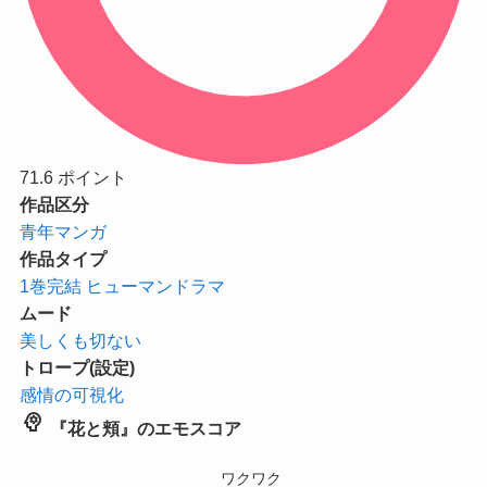
71.6
ポイント
作品区分
青年マンガ
作品タイプ
1巻完結
ヒューマンドラマ
ムード
美しくも切ない
トロープ(設定)
感情の可視化
psychology
『花と頬』のエモスコア