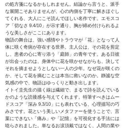
の処方箋になるかもしれません。結論から言うと、派手
な展開こそありませんが、心の内側を丁寧に解きほぐし
てくれる、大人にこそ読んでほしい名作です。
エモスコ
ア「切なさ 9.4/10」
が示す通り、胸が締め付けられるよ
うな美しさがここにあります。
物語の舞台は、強い感情やトラウマが「花」となって人
体に咲く奇病が存在する世界。主人公は、その花を剪定
し、患者の心に寄り添う「庭師」の青年です。ある日彼
が出会ったのは、身体中に花を咲かせながらも、決して
それを摘ませようとしない一人の少年。なぜ花が咲くの
か、そして花を摘むことは本当に救いなのか。静謐な空
気感の中で、物語はゆっくりと動き出します。
イトイ圭先生の描く線は繊細で、まるで詩を読んでいる
かのような読後感を与えてくれます。特筆すべきはムー
ドスコア
「深み 9.3/10」
にも表れている、心理描写の巧
みさです。花という美しいメタファーを使うことで、言
葉にできない「痛み」や「記憶」を可視化する手法には
唸らされました。単なるお涙頂戴ではなく、人間の業や