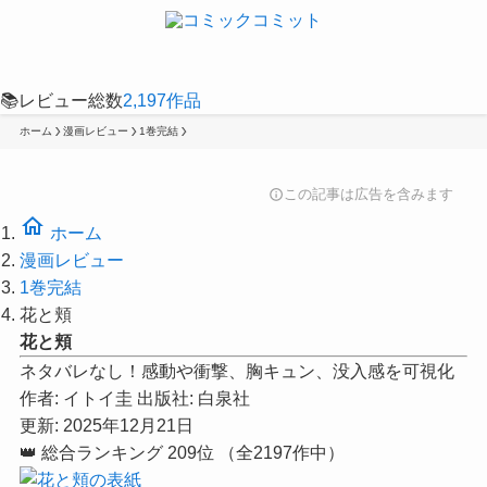
📚
レビュー総数
2,197
作品
ホーム
漫画レビュー
1巻完結
この記事は広告を含みます
info
home
ホーム
漫画レビュー
1巻完結
花と頬
花と頬
ネタバレなし！感動や衝撃、胸キュン、没入感を可視化
作者:
イトイ圭
出版社:
白泉社
更新: 2025年12月21日
👑
総合ランキング
209位
（全2197作中）