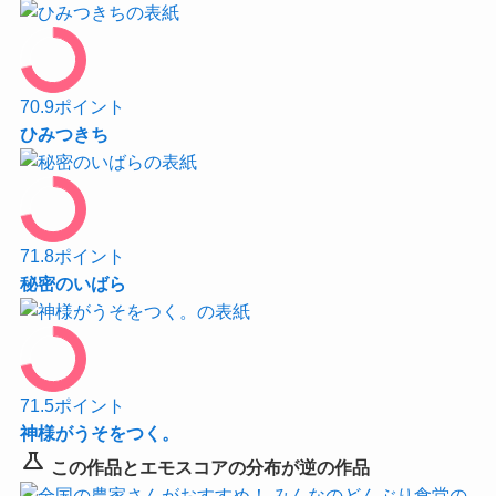
70.9
ポイント
ひみつきち
71.8
ポイント
秘密のいばら
71.5
ポイント
神様がうそをつく。
science
この作品とエモスコアの分布が逆の作品