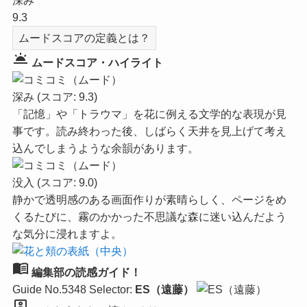
深み
9.3
ムードスコアの定義とは？
wb_twilight
ムードスコア・ハイライト
深み
(スコア: 9.3)
「記憶」や「トラウマ」を花に例える文学的な表現が見
事です。読み終わった後、しばらく天井を見上げて考え
込んでしまうような余韻があります。
没入
(スコア: 9.0)
静かで透明感のある画面作りが素晴らしく、ページをめ
くるたびに、霧のかかった不思議な森に迷い込んだよう
な気分に浸れますよ。
menu_book
編集部の読感ガイド！
Guide No.5348
Selector:
ES（遠藤）
person_pin