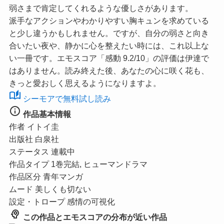
弱さまで肯定してくれるような優しさがあります。
派手なアクションやわかりやすい胸キュンを求めている
と少し違うかもしれません。ですが、自分の弱さと向き
合いたい夜や、静かに心を整えたい時には、これ以上な
い一冊です。
エモスコア「感動 9.2/10」
の評価は伊達で
はありません。読み終えた後、あなたの心に咲く花も、
きっと愛おしく思えるようになりますよ。
auto_stories
シーモアで無料試し読み
info
作品基本情報
作者
イトイ圭
出版社
白泉社
ステータス
連載中
作品タイプ
1巻完結, ヒューマンドラマ
作品区分
青年マンガ
ムード
美しくも切ない
設定・トロープ
感情の可視化
psychology
この作品とエモスコアの分布が近い作品