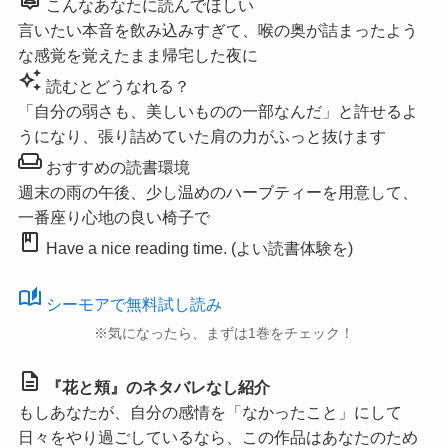
こんなあなたに読んでほしい
言いたい本音を飲み込みすぎて、喉の奥が詰まったよう
な感覚を覚えたまま帰宅した夜に
auto_awesome
読むとどうなれる？
「自分の弱さも、美しいものの一部なんだ」と許せるよ
うになり、張り詰めていた肩の力がふっと抜けます
weekend
おすすめの読書環境
週末の雨の午後、少し温めのハーブティーを用意して、
一番座り心地の良い椅子で
book
Have a nice reading time. (よい読書体験を)
auto_stories
シーモアで無料試し読み
※気になったら、まずは1巻をチェック！
description
『花と頬』のネタバレなし紹介
もしあなたが、自分の感情を「なかったこと」にして
日々をやり過ごしているなら、この作品はあなたのため