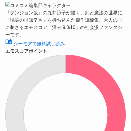
『ダンジョン飯』の九井諒子が描く、剣と魔法の世界に
「現実の世知辛さ」を持ち込んだ傑作短編集。大人の心
に刺さる
エモスコア「深み 9.3/10」
の社会派ファンタジ
ーです。
auto_stories
シーモアで無料試し読み
エモスコアポイント