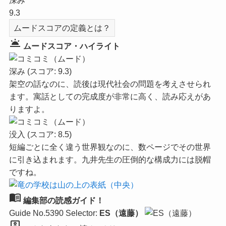
深み
9.3
ムードスコアの定義とは？
wb_twilight
ムードスコア・ハイライト
深み
(スコア: 9.3)
架空の話なのに、読後は現代社会の問題を考えさせられ
ます。寓話としての完成度が非常に高く、読み応えがあ
りますよ。
没入
(スコア: 8.5)
短編ごとに全く違う世界観なのに、数ページでその世界
に引き込まれます。九井先生の圧倒的な構成力には脱帽
ですね。
menu_book
編集部の読感ガイド！
Guide No.5390
Selector:
ES（遠藤）
person_pin