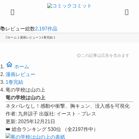
📚
レビュー総数
2,197
作品
ホーム
漫画レビュー
1巻完結
この記事は広告を含みます
info
home
ホーム
漫画レビュー
1巻完結
竜の学校は山の上
竜の学校は山の上
ネタバレなし！感動や衝撃、胸キュン、没入感を可視化
作者:
九井諒子
出版社:
イースト・プレス
更新: 2025年12月21日
👑
総合ランキング
530位
（全2197作中）