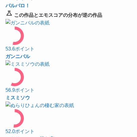
バルバロ！
science
この作品とエモスコアの分布が逆の作品
53.6
ポイント
ガンニバル
56.9
ポイント
ミスミソウ
52.0
ポイント