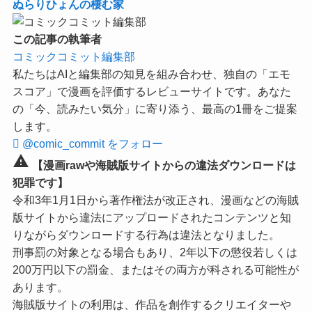
ぬらりひょんの棲む家
この記事の執筆者
コミックコミット編集部
私たちはAIと編集部の知見を組み合わせ、独自の「エモ
スコア」で漫画を評価するレビューサイトです。あなた
の「今、読みたい気分」に寄り添う、最高の1冊をご提案
します。
@comic_commit をフォロー
warning
【漫画rawや海賊版サイトからの違法ダウンロードは
犯罪です】
令和3年1月1日から著作権法が改正され、漫画などの海賊
版サイトから違法にアップロードされたコンテンツと知
りながらダウンロードする行為は違法となりました。
刑事罰の対象となる場合もあり、2年以下の懲役若しくは
200万円以下の罰金、またはその両方が科される可能性が
あります。
海賊版サイトの利用は、作品を創作するクリエイターや