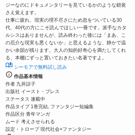
ジーなのにドキュメンタリーを見ているかのような錯覚
さえ覚えます。
仕事に疲れ、現実の理不尽さにため息をついている30
代、40代の方にこそ読んでほしい一冊です。派手なカタ
ルシスはありませんが、読み終わった後には「まあ、こ
の厄介な現実も悪くないか」と思えるような、静かで温
かい余韻が残ります。大人の知的好奇心を満たしてくれ
る、本棚にずっと置いておきたい名著ですよ。
auto_stories
シーモアで無料試し読み
info
作品基本情報
作者
九井諒子
出版社
イースト・プレス
ステータス
連載中
作品タイプ
1巻完結, ファンタジー短編集
作品区分
青年マンガ
ムード
考えさせられる
設定・トロープ
現代社会×ファンタジー