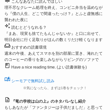
こんなあなたに読んでほしい
理不尽なクレーム処理を終え、コンビニ弁当を温めなが
ら『僕の人生、どこで間違ったっけ？』とふと虚無感に
襲われた夜に
auto_awesome
読むとどうなれる？
『まあ、現実も捨てたもんじゃないか』と口に出せて、
明日会社に行く足取りがほんの数ミリだけ軽くなります
weekend
おすすめの読書環境
週末の午後、あえてスマホを別の部屋に置き、淹れたて
のコーヒーの香りを楽しみながらリビングのソファで
book
Have a nice reading time. (よい読書体験を)
auto_stories
シーモアで無料試し読み
※気になったら、まずは1巻をチェック！
description
『竜の学校は山の上』のネタバレなし紹介
もしあなたが「ファンタジーは子供だましだ」と思って