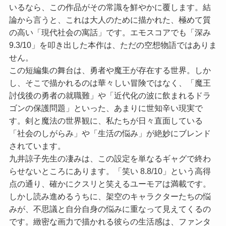
いるなら、この作品がその常識を鮮やかに覆します。結
論から言うと、これは大人のために描かれた、極めて質
の高い「現代社会の寓話」です。エモスコアでも
「深み
9.3/10」
を叩き出した本作は、ただの空想物語ではありま
せん。
この短編集の舞台は、勇者や魔王が存在する世界。しか
し、そこで描かれるのは華々しい冒険ではなく、「魔王
討伐後の勇者の就職難」や「近代化の波に飲まれるドラ
ゴンの保護問題」といった、あまりに世知辛い現実で
す。剣と魔法の世界観に、私たちが日々直面している
「社会のしがらみ」や「生活の悩み」が絶妙にブレンド
されています。
九井諒子先生の凄みは、この設定を単なるギャグで終わ
らせないところにあります。
「笑い 8.8/10」
という高得
点の通り、確かにクスリと笑えるユーモアは満載です。
しかし読み進めるうちに、架空のキャラクターたちの悩
みが、不思議と自分自身の悩みに重なって見えてくるの
です。緻密な画力で描かれる彼らの生活感は、ファンタ