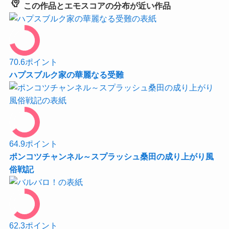
psychology
この作品とエモスコアの分布が近い作品
70.6
ポイント
ハプスブルク家の華麗なる受難
64.9
ポイント
ポンコツチャンネル～スプラッシュ桑田の成り上がり風
俗戦記
62.3
ポイント