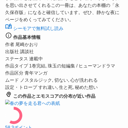
を思い出させてくれるこの一冊は、あなたの本棚の「永
久保存版」になると確信しています。ぜひ、静かな夜に
ページをめくってみてください。
auto_stories
シーモアで無料試し読み
info
作品基本情報
作者
尾崎かおり
出版社
講談社
ステータス
連載中
作品タイプ
1巻完結, 珠玉の短編集 / ヒューマンドラマ
作品区分
青年マンガ
ムード
ノスタルジック, 切ない, 心が洗われる
設定・トロープ
すれ違い, 生と死, 秘めた想い
psychology
この作品とエモスコアの分布が近い作品
58.3
ポイント