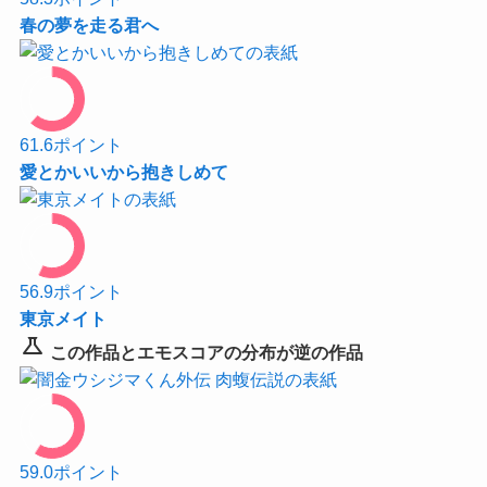
春の夢を走る君へ
61.6
ポイント
愛とかいいから抱きしめて
56.9
ポイント
東京メイト
science
この作品とエモスコアの分布が逆の作品
59.0
ポイント