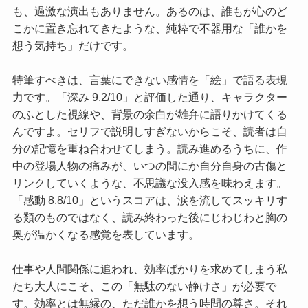
も、過激な演出もありません。あるのは、誰もが心のど
こかに置き忘れてきたような、純粋で不器用な「誰かを
想う気持ち」だけです。
特筆すべきは、言葉にできない感情を「絵」で語る表現
力です。
「深み 9.2/10」
と評価した通り、キャラクター
のふとした視線や、背景の余白が雄弁に語りかけてくる
んですよ。セリフで説明しすぎないからこそ、読者は自
分の記憶を重ね合わせてしまう。読み進めるうちに、作
中の登場人物の痛みが、いつの間にか自分自身の古傷と
リンクしていくような、不思議な没入感を味わえます。
「感動 8.8/10」
というスコアは、涙を流してスッキリす
る類のものではなく、読み終わった後にじわじわと胸の
奥が温かくなる感覚を表しています。
仕事や人間関係に追われ、効率ばかりを求めてしまう私
たち大人にこそ、この「無駄のない静けさ」が必要で
す。効率とは無縁の、ただ誰かを想う時間の尊さ。それ