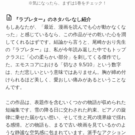
※気になったら、まずは1巻をチェック！
description
『ラブレター』のネタバレなし紹介
もしあなたが、「最近、漫画を読んでも心が動かなくな
った」と感じているなら、この作品がその乾いた心を潤
してくれるはずです。結論から言うと、尾崎かおり先生
の『ラブレター』は、私が今年読み返した中でもトップ
クラスに「心の柔らかい部分」を刺してくる傑作でし
た。エモスコアにおける
「切なさ 9.5/10」
という数字
は、ただ悲しいという意味ではありません。胸が締め付
けられるほど美しく、愛おしい痛みがあるということな
んです。
この作品は、表題作を含むいくつかの物語が収められた
短編集です。雪の降る日に交わされた約束、ピアノの旋
律に乗せた届かない想い、そして生と死の境界線で揺れ
る感情。どの物語も、まるで古い映画を見ているかのよ
うな静謐な空気感に包まれています。派手なアクション