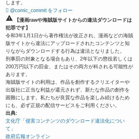
します。
@comic_commit をフォロー
warning
【漫画rawや海賊版サイトからの違法ダウンロードは
犯罪です】
令和3年1月1日から著作権法が改正され、漫画などの海賊
版サイトから違法にアップロードされたコンテンツと知
りながらダウンロードする行為は違法となりました。
刑事罰の対象となる場合もあり、2年以下の懲役若しくは
200万円以下の罰金、またはその両方が科される可能性が
あります。
海賊版サイトの利用は、作品を創作するクリエイターや
出版社に正当な利益が還元されず、新たな作品の創作を
困難にします。私たちが良質な作品を楽しみ続けるため
にも、必ず正規の配信サービスをご利用ください。
出典:
文化庁「侵害コンテンツのダウンロード違法化につい
て」
政府広報オンライン