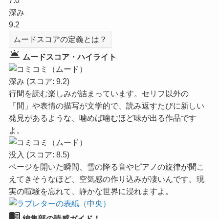
7.0
深み
9.2
ムードスコアの定義とは？
wb_twilight
ムードスコア・ハイライト
深み
(スコア: 9.2)
行間を読む楽しみが詰まっています。セリフ以外の
「間」や表情の描写が文学的で、読み返すたびに新しい
発見があるような、噛めば噛むほど味が出る作品です
よ。
没入
(スコア: 8.5)
ページを開いた瞬間、雪の降る音やピアノの旋律が聞こ
えてきそうなほど、空気感の作り込みが凄いんです。現
実の喧騒を忘れて、静かな世界に浸れますよ。
menu_book
編集部の読感ガイド！