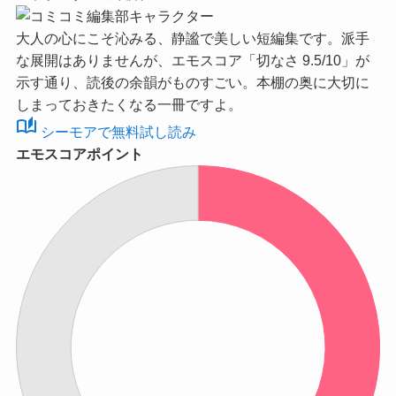
大人の心にこそ沁みる、静謐で美しい短編集です。派手
な展開はありませんが、
エモスコア「切なさ 9.5/10」
が
示す通り、読後の余韻がものすごい。本棚の奥に大切に
しまっておきたくなる一冊ですよ。
auto_stories
シーモアで無料試し読み
エモスコアポイント