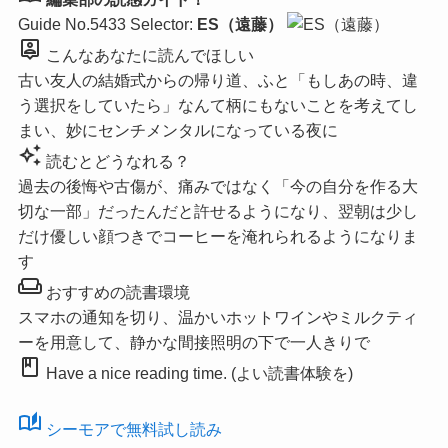
Guide No.5433
Selector:
ES（遠藤）
person_pin
こんなあなたに読んでほしい
古い友人の結婚式からの帰り道、ふと「もしあの時、違
う選択をしていたら」なんて柄にもないことを考えてし
まい、妙にセンチメンタルになっている夜に
auto_awesome
読むとどうなれる？
過去の後悔や古傷が、痛みではなく「今の自分を作る大
切な一部」だったんだと許せるようになり、翌朝は少し
だけ優しい顔つきでコーヒーを淹れられるようになりま
す
weekend
おすすめの読書環境
スマホの通知を切り、温かいホットワインやミルクティ
ーを用意して、静かな間接照明の下で一人きりで
book
Have a nice reading time. (よい読書体験を)
auto_stories
シーモアで無料試し読み