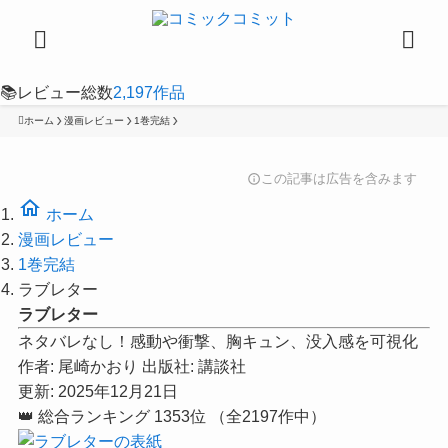
📚
レビュー総数
2,197
作品
ホーム
漫画レビュー
1巻完結
この記事は広告を含みます
info
home
ホーム
漫画レビュー
1巻完結
ラブレター
ラブレター
ネタバレなし！感動や衝撃、胸キュン、没入感を可視化
作者:
尾崎かおり
出版社:
講談社
更新: 2025年12月21日
👑
総合ランキング
1353位
（全2197作中）