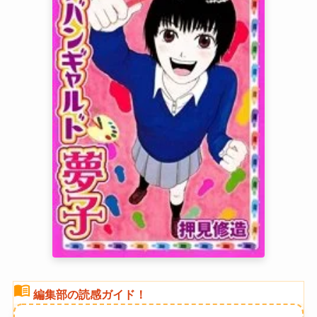
menu_book
編集部の読感ガイド！