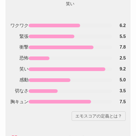
ワクワク
6.2
緊張
5.5
衝撃
7.8
恐怖
2.5
笑い
9.2
感動
5.0
切なさ
3.5
胸キュン
7.5
エモスコアの定義とは？