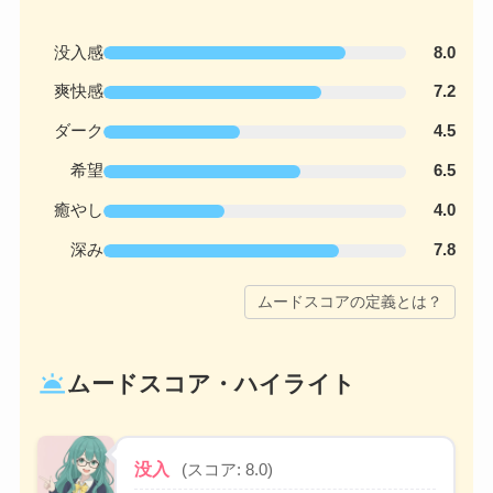
没入感
8.0
爽快感
7.2
ダーク
4.5
希望
6.5
癒やし
4.0
深み
7.8
ムードスコアの定義とは？
wb_twilight
ムードスコア・ハイライト
没入
(スコア: 8.0)