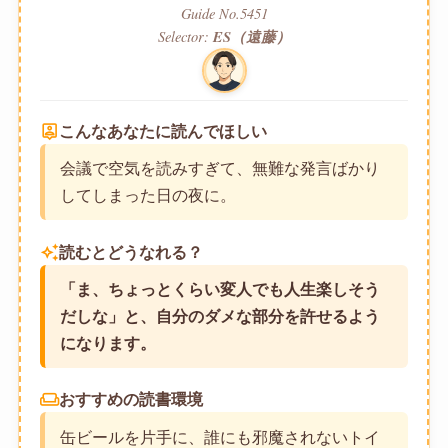
Guide No.5451
Selector:
ES（遠藤）
person_pin
こんなあなたに読んでほしい
会議で空気を読みすぎて、無難な発言ばかり
してしまった日の夜に。
auto_awesome
読むとどうなれる？
「ま、ちょっとくらい変人でも人生楽しそう
だしな」と、自分のダメな部分を許せるよう
になります。
weekend
おすすめの読書環境
缶ビールを片手に、誰にも邪魔されないトイ