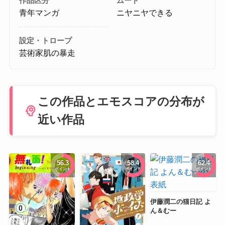
作品区分
ムード
青年マンガ
ニヤニヤできる
設定・トロープ
芸術家肌の暴走
この作品とエモスコアの分布が
psychology
近い作品
56.3
58.4
62.4
ポイント
ポイント
ポイント
伊藤潤二の猫日記 よ
ん＆むー