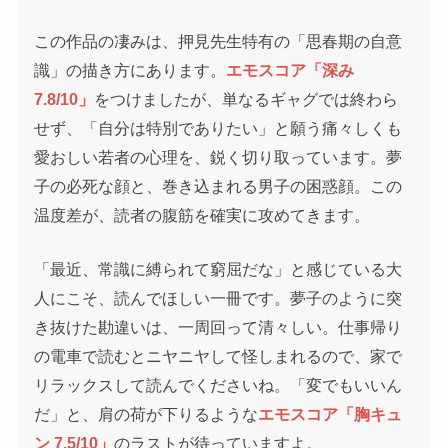
この作品の凄みは、押見先生特有の「思春期の自意
識」の描き方にあります。
エモスコア「深み
7.8/10」
をつけましたが、単なるギャグでは終わら
せず、「自分は特別でありたい」と願う痛々しくも
愛おしい若者の心理を、鋭く切り取っています。夢
子の必死な顔と、巻き込まれる男子の困惑顔。この
温度差が、読者の腹筋を確実に攻めてきます。
「最近、常識に縛られて窮屈だな」と感じている大
人にこそ、読んでほしい一冊です。夢子のように突
き抜けた勘違いは、一周回って清々しい。仕事帰り
の電車で読むとニヤニヤして怪しまれるので、家で
リラックスして読んでくださいね。「変でもいいん
だ」と、肩の荷が下りるような
エモスコア「胸キュ
ン 7.5/10」
のラストが待っていますよ。