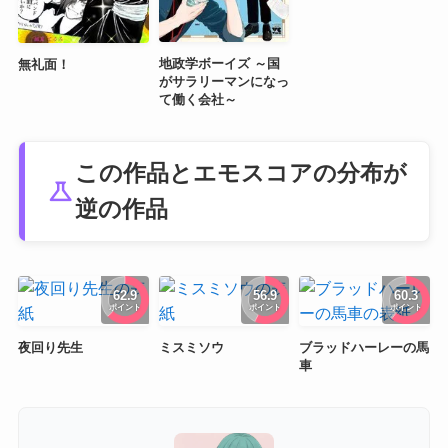
地政学ボーイズ ～国
無礼面！
がサラリーマンになっ
て働く会社～
この作品とエモスコアの分布が
science
逆の作品
62.9
56.9
60.3
ポイント
ポイント
ポイント
夜回り先生
ミスミソウ
ブラッドハーレーの馬
車