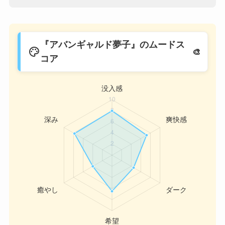
『アバンギャルド夢子』のムードス
palette
コア