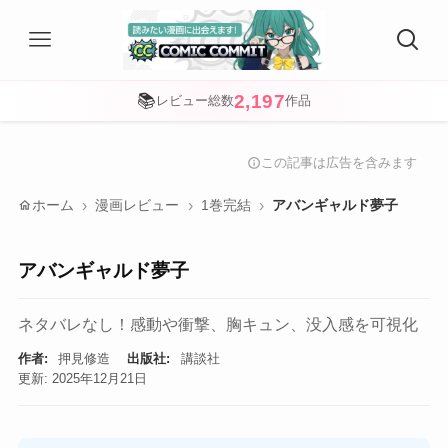
2,197
📚
レビュー総数
作品
この記事は広告を含みます
info
home
ホーム
漫画レビュー
1巻完結
アバンギャルド夢子
アバンギャルド夢子
ネタバレなし！感動や衝撃、胸キュン、没入感を可視化
作者:
押見修造
出版社:
講談社
更新: 2025年12月21日