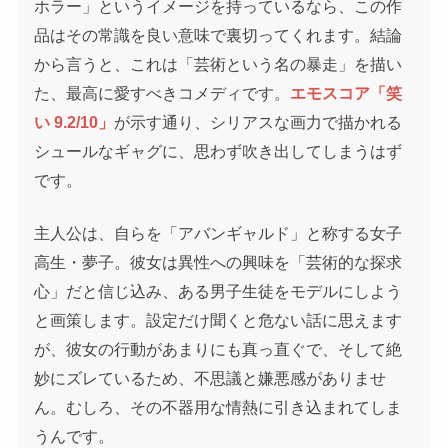
ホラー」というイメージを持っているなら、この作
品はその常識を良い意味で裏切ってくれます。結論
から言うと、これは「芸術という名の暴走」を描い
た、最高に愛すべきコメディです。
エモスコア「笑
い 9.2/10」
が示す通り、シリアスな画力で描かれる
シュールなギャグに、思わず吹き出してしまうはず
です。
主人公は、自らを「アバンギャルド」と称する女子
高生・夢子。彼女は異性への興味を「芸術的な探求
心」だと信じ込み、ある男子生徒をモデルにしよう
と画策します。設定だけ聞くと危ない話に思えます
が、彼女の行動があまりにも真っ直ぐで、そして絶
妙にズレているため、不思議と嫌悪感がありませ
ん。むしろ、その不器用な情熱に引き込まれてしま
うんです。