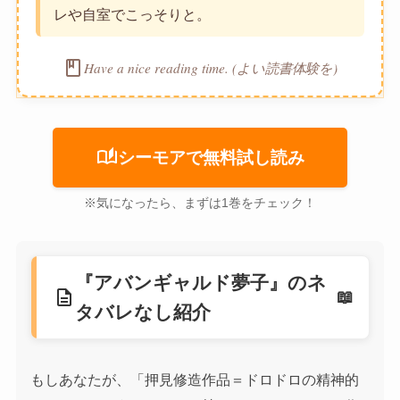
レや自室でこっそりと。
book
Have a nice reading time. (よい読書体験を)
auto_stories
シーモアで無料試し読み
※気になったら、まずは1巻をチェック！
『アバンギャルド夢子』のネ
description
タバレなし紹介
もしあなたが、「押見修造作品＝ドロドロの精神的