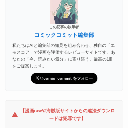
この記事の執筆者
コミックコミット編集部
私たちはAIと編集部の知見を組み合わせ、独自の「エ
モスコア」で漫画を評価するレビューサイトです。あ
なたの「今、読みたい気分」に寄り添う、最高の1冊
をご提案します。
@comic_commit をフォロー
【漫画rawや海賊版サイトからの違法ダウンロ
warning
ードは犯罪です】