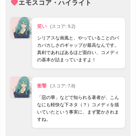
favorite
エモスコア・ハイライト
笑い
(スコア: 9.2)
シリアスな画風と、やっていることのバ
カバカしさのギャップが最高なんです。
真剣であればあるほど面白い、コメディ
の基本が詰まっていますよ！
衝撃
(スコア: 7.8)
「惡の華」などで知られる著者が、こん
なにも軽快な下ネタ（？）コメディを描
いていたという事実に、まず驚かされま
すね。