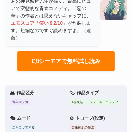
あの押見修造先生が描く、最高にピュ
アで変態的な青春コメディ。「惡の
華」の作者とは思えないギャップに、
エモスコア「笑い 9.2/10」
が炸裂しま
す。短編なのですぐ読めますよ。（遠
藤）
auto_stories
シーモアで無料試し読み
作品区分
作品タイプ
青年マンガ
1巻完結
シュール・コメディ
ムード
トロープ(設定)
ニヤニヤできる
芸術家肌の暴走