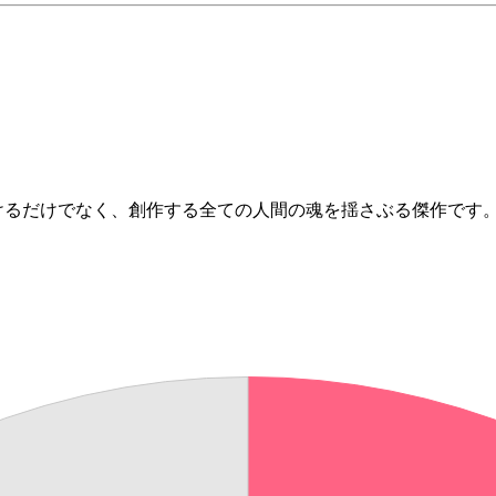
けるだけでなく、創作する全ての人間の魂を揺さぶる傑作です