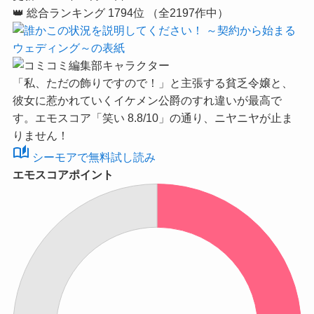
👑
総合ランキング
1794位
（全2197作中）
「私、ただの飾りですので！」と主張する貧乏令嬢と、
彼女に惹かれていくイケメン公爵のすれ違いが最高で
す。
エモスコア「笑い 8.8/10」
の通り、ニヤニヤが止ま
りません！
auto_stories
シーモアで無料試し読み
エモスコアポイント