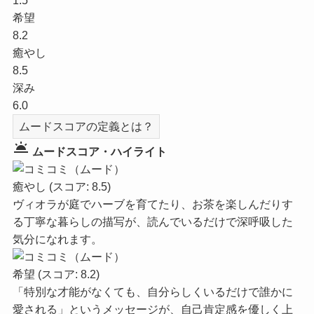
1.5
希望
8.2
癒やし
8.5
深み
6.0
ムードスコアの定義とは？
wb_twilight
ムードスコア・ハイライト
癒やし
(スコア: 8.5)
ヴィオラが庭でハーブを育てたり、お茶を楽しんだりす
る丁寧な暮らしの描写が、読んでいるだけで深呼吸した
気分になれます。
希望
(スコア: 8.2)
「特別な才能がなくても、自分らしくいるだけで誰かに
愛される」というメッセージが、自己肯定感を優しく上