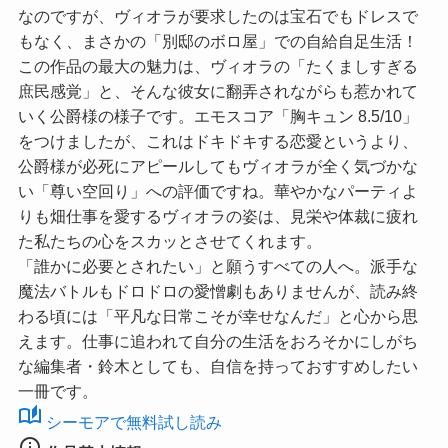
なのですが、ヴィオラが要求したのは宝石でもドレスで
もなく、まさかの「別邸のボロ屋」での自給自足生活！
この作品の最大の魅力は、ヴィオラの「たくましすぎる
庶民感覚」と、そんな彼女に翻弄されながらも惹かれて
いく公爵様の様子です。
エモスコア「胸キュン 8.5/10」
をつけましたが、これはドキドキする恋愛というより、
公爵様が必死にアピールしてもヴィオラが全く気づかな
い「尊い空回り」への評価ですね。華やかなパーティよ
りも畑仕事を愛するヴィオラの姿は、見栄や体裁に疲れ
た私たちの心をスカッとさせてくれます。
「誰かに必要とされたい」と願うすべての人へ。派手な
魔法バトルもドロドロの愛憎劇もありませんが、読み終
わる頃には「平凡な日常こそが幸せなんだ」と心から思
えます。仕事に追われて自分の生活をおろそかにしがち
な編集者・鈴木としても、自信を持っておすすめしたい
一冊です。
auto_stories
シーモアで無料試し読み
info