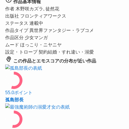
作品基本情報
作者
木野咲カズラ, 徒然花
出版社
フロンティアワークス
ステータス
連載中
作品タイプ
異世界ファンタジー・ラブコメ
作品区分
少女マンガ
ムード
ほっこり・ニヤニヤ
設定・トロープ
契約結婚・すれ違い・溺愛
psychology
この作品とエモスコアの分布が近い作品
55.0
ポイント
孤島部長