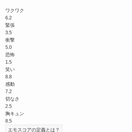
ワクワク
6.2
緊張
3.5
衝撃
5.0
恐怖
1.5
笑い
8.8
感動
7.2
切なさ
2.5
胸キュン
8.5
エモスコアの定義とは？