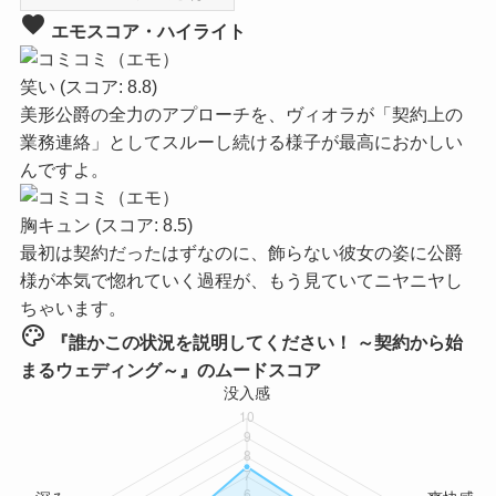
favorite
エモスコア・ハイライト
笑い
(スコア: 8.8)
美形公爵の全力のアプローチを、ヴィオラが「契約上の
業務連絡」としてスルーし続ける様子が最高におかしい
んですよ。
胸キュン
(スコア: 8.5)
最初は契約だったはずなのに、飾らない彼女の姿に公爵
様が本気で惚れていく過程が、もう見ていてニヤニヤし
ちゃいます。
palette
『誰かこの状況を説明してください！ ～契約から始
まるウェディング～』のムードスコア