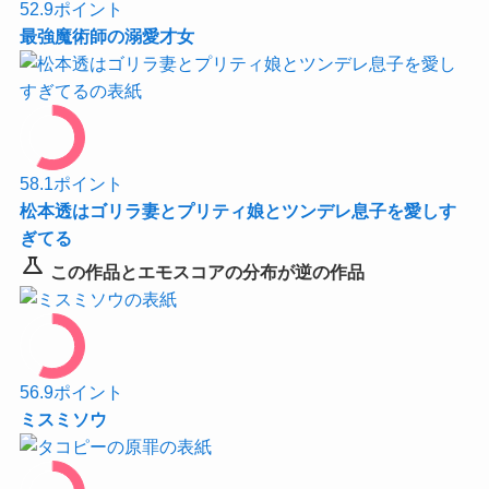
52.9
ポイント
最強魔術師の溺愛才女
58.1
ポイント
松本透はゴリラ妻とプリティ娘とツンデレ息子を愛しす
ぎてる
science
この作品とエモスコアの分布が逆の作品
56.9
ポイント
ミスミソウ