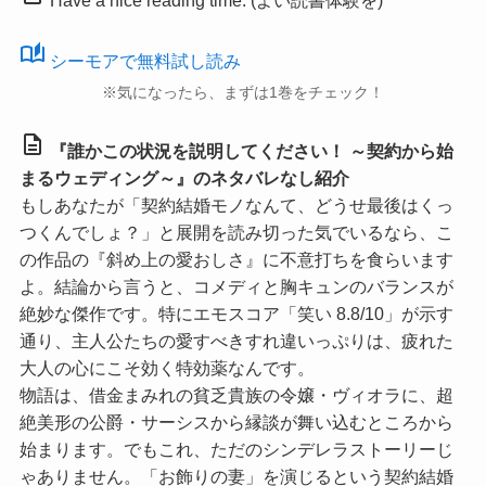
Have a nice reading time. (よい読書体験を)
auto_stories
シーモアで無料試し読み
※気になったら、まずは1巻をチェック！
description
『誰かこの状況を説明してください！ ～契約から始
まるウェディング～』のネタバレなし紹介
もしあなたが「契約結婚モノなんて、どうせ最後はくっ
つくんでしょ？」と展開を読み切った気でいるなら、こ
の作品の『斜め上の愛おしさ』に不意打ちを食らいます
よ。結論から言うと、コメディと胸キュンのバランスが
絶妙な傑作です。特に
エモスコア「笑い 8.8/10」
が示す
通り、主人公たちの愛すべきすれ違いっぷりは、疲れた
大人の心にこそ効く特効薬なんです。
物語は、借金まみれの貧乏貴族の令嬢・ヴィオラに、超
絶美形の公爵・サーシスから縁談が舞い込むところから
始まります。でもこれ、ただのシンデレラストーリーじ
ゃありません。「お飾りの妻」を演じるという契約結婚