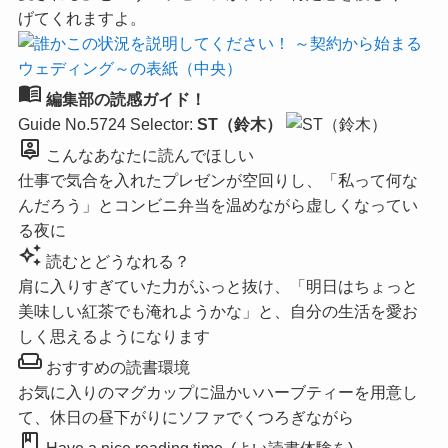
げてくれますよ。
menu_book
編集部の読感ガイド！
Guide No.5724
Selector:
ST（鈴木）
person_pin
こんなあなたに読んでほしい
仕事で気合を入れたプレゼンが空回りし、「私って何な
んだろう」とコンビニ弁当を温めながら虚しくなってい
る夜に
auto_awesome
読むとどうなれる？
肩に入りすぎていた力がふっと抜け、「明日はちょっと
美味しい紅茶でも淹れようかな」と、自分の生活を愛お
しく思えるようになります
weekend
おすすめの読書環境
お気に入りのマグカップに温かいハーブティーを用意し
て、休日の昼下がりにソファでくつろぎながら
book