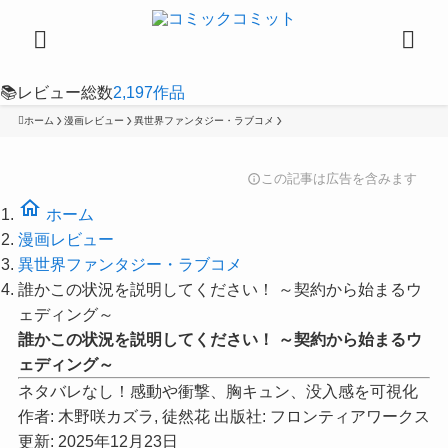
📚
レビュー総数
2,197
作品
ホーム
漫画レビュー
異世界ファンタジー・ラブコメ
この記事は広告を含みます
info
home
ホーム
漫画レビュー
異世界ファンタジー・ラブコメ
誰かこの状況を説明してください！ ～契約から始まるウ
ェディング～
誰かこの状況を説明してください！ ～契約から始まるウ
ェディング～
ネタバレなし！感動や衝撃、胸キュン、没入感を可視化
作者:
木野咲カズラ, 徒然花
出版社:
フロンティアワークス
更新: 2025年12月23日