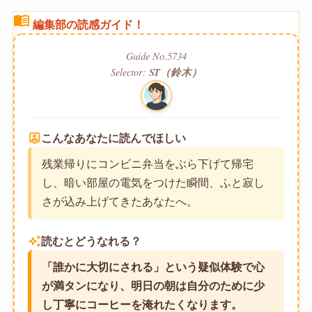
menu_book
編集部の読感ガイド！
Guide No.5734
Selector:
ST（鈴木）
person_pin
こんなあなたに読んでほしい
残業帰りにコンビニ弁当をぶら下げて帰宅
し、暗い部屋の電気をつけた瞬間、ふと寂し
さが込み上げてきたあなたへ。
auto_awesome
読むとどうなれる？
「誰かに大切にされる」という疑似体験で心
が満タンになり、明日の朝は自分のために少
し丁寧にコーヒーを淹れたくなります。