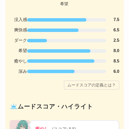
没入感
7.5
爽快感
6.5
ダーク
2.5
希望
8.0
癒やし
8.5
深み
6.0
ムードスコアの定義とは？
wb_twilight
ムードスコア・ハイライト
癒やし