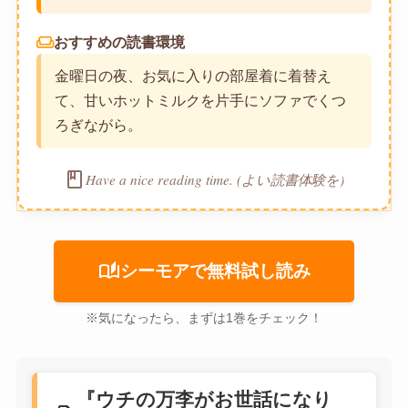
weekend
おすすめの読書環境
金曜日の夜、お気に入りの部屋着に着替え
て、甘いホットミルクを片手にソファでくつ
ろぎながら。
book
Have a nice reading time. (よい読書体験を)
auto_stories
シーモアで無料試し読み
※気になったら、まずは1巻をチェック！
『ウチの万李がお世話になり