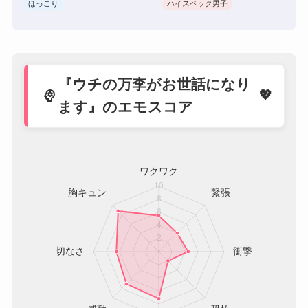
ほっこり
ハイスペック男子
『ウチの万李がお世話になり
psychology
ます』のエモスコア