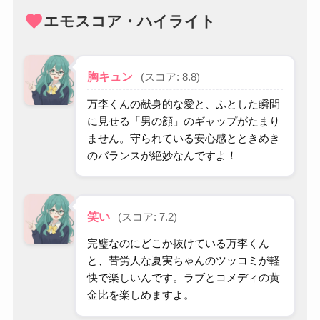
favorite
エモスコア・ハイライト
胸キュン
(スコア: 8.8)
万李くんの献身的な愛と、ふとした瞬間
に見せる「男の顔」のギャップがたまり
ません。守られている安心感とときめき
のバランスが絶妙なんですよ！
笑い
(スコア: 7.2)
完璧なのにどこか抜けている万李くん
と、苦労人な夏実ちゃんのツッコミが軽
快で楽しいんです。ラブとコメディの黄
金比を楽しめますよ。