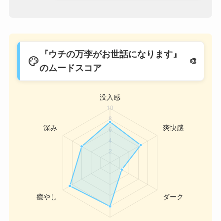
『ウチの万李がお世話になります』
palette
のムードスコア