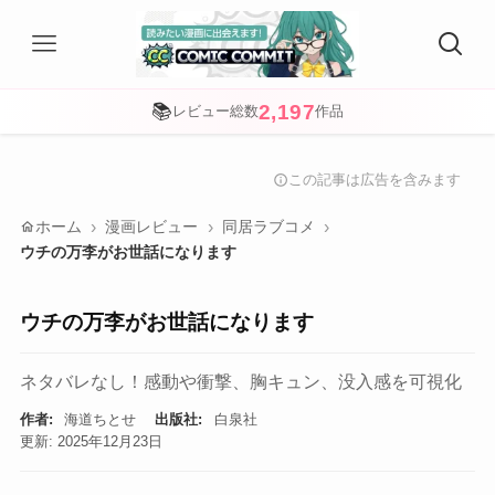
2,197
📚
レビュー総数
作品
この記事は広告を含みます
info
home
ホーム
漫画レビュー
同居ラブコメ
ウチの万李がお世話になります
ウチの万李がお世話になります
ネタバレなし！感動や衝撃、胸キュン、没入感を可視化
作者:
海道ちとせ
出版社:
白泉社
更新: 2025年12月23日