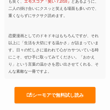
も良く、
エモスコア「笑い 7.2/10」
とあるように、
二人の掛け合いにクスッと笑える場面も多いので、
重くならずにサクサク読めます。
恋愛漫画としてのドキドキはもちろんですが、それ
以上に「生活を大切にする温かさ」が詰まっていま
す。日々の忙しさに追われて心がカサついている時
にこそ、ぜひ手に取ってみてください。「おかえ
り」という言葉の温かさを思い出させてくれる、そ
んな素敵な一冊ですよ。
auto_stories
シーモアで無料試し読み