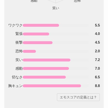
ワクワク
5.5
緊張
4.0
衝撃
4.5
恐怖
2.0
笑い
7.2
感動
7.0
切なさ
6.5
胸キュン
8.8
エモスコアの定義とは？