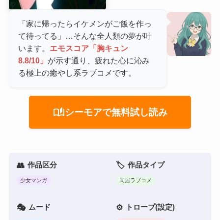
「家に帰ったらイケメンがご飯を作っ
て待ってる」…そんな全人類の夢が叶
います。
エモスコア「胸キュン
8.8/10」
が示す通り、疲れた心に沁み
る極上の癒やし系ラブコメです。
auto_stories
シーモアで無料試し読み
作品区分
作品タイプ
少女マンガ
同居ラブコメ
ムード
トロープ(設定)