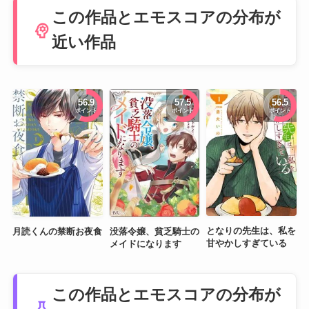
この作品とエモスコアの分布が
psychology
近い作品
56.9
57.5
56.5
ポイント
ポイント
ポイント
となりの先生は、私を
月読くんの禁断お夜食
没落令嬢、貧乏騎士の
甘やかしすぎている
メイドになります
この作品とエモスコアの分布が
science