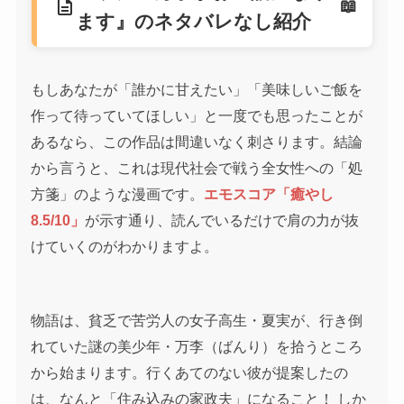
description
ます』のネタバレなし紹介
もしあなたが「誰かに甘えたい」「美味しいご飯を
作って待っていてほしい」と一度でも思ったことが
あるなら、この作品は間違いなく刺さります。結論
から言うと、これは現代社会で戦う全女性への「処
方箋」のような漫画です。
エモスコア「癒やし
8.5/10」
が示す通り、読んでいるだけで肩の力が抜
けていくのがわかりますよ。
物語は、貧乏で苦労人の女子高生・夏実が、行き倒
れていた謎の美少年・万李（ばんり）を拾うところ
から始まります。行くあてのない彼が提案したの
は、なんと「住み込みの家政夫」になること！ しか