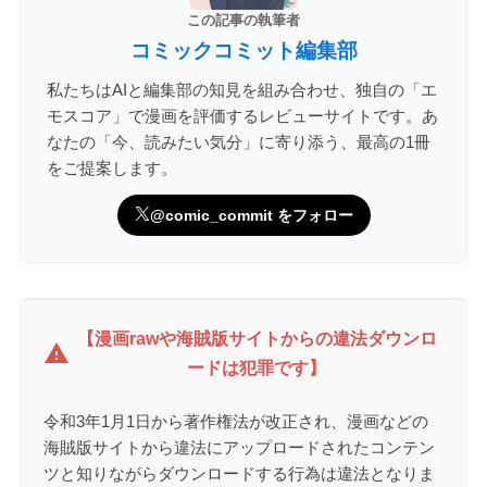
この記事の執筆者
コミックコミット編集部
私たちはAIと編集部の知見を組み合わせ、独自の「エ
モスコア」で漫画を評価するレビューサイトです。あ
なたの「今、読みたい気分」に寄り添う、最高の1冊
をご提案します。
@comic_commit をフォロー
【漫画rawや海賊版サイトからの違法ダウンロ
warning
ードは犯罪です】
令和3年1月1日から著作権法が改正され、漫画などの
海賊版サイトから違法にアップロードされたコンテン
ツと知りながらダウンロードする行為は違法となりま