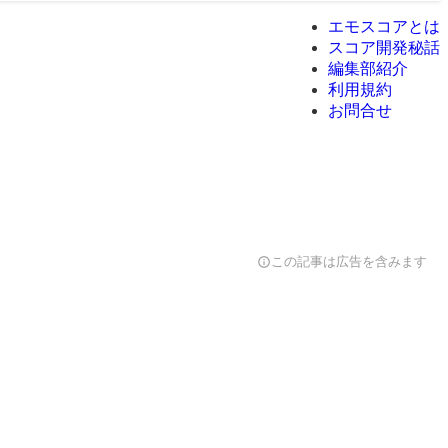
エモスコアとは
スコア開発秘話
編集部紹介
利用規約
お問合せ
info
この記事は広告を含みます