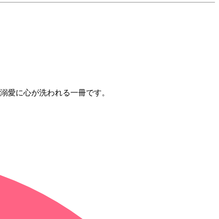
の溺愛に心が洗われる一冊です。