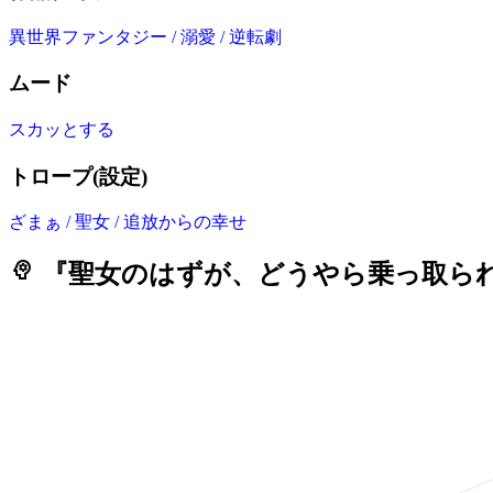
異世界ファンタジー / 溺愛 / 逆転劇
ムード
スカッとする
トロープ(設定)
ざまぁ / 聖女 / 追放からの幸せ
psychology
『聖女のはずが、どうやら乗っ取ら