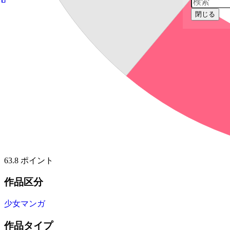
閉じる
63.8
ポイント
作品区分
少女マンガ
作品タイプ