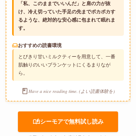
「私、このままでいいんだ」と肩の力が抜
け、冷え切っていた手足の先までポカポカす
るような、絶対的な安心感に包まれて眠れま
す。
weekend
おすすめの読書環境
とびきり甘いミルクティーを用意して、一番
肌触りのいいブランケットにくるまりなが
ら。
book
Have a nice reading time. (よい読書体験を)
auto_stories
シーモアで無料試し読み