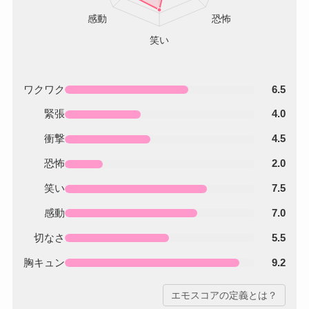
ワクワク
6.5
緊張
4.0
衝撃
4.5
恐怖
2.0
笑い
7.5
感動
7.0
切なさ
5.5
胸キュン
9.2
エモスコアの定義とは？