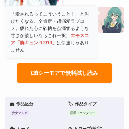
「愛されるってこういうこと！」と叫
びたくなる、全肯定・超溺愛ラブコ
メ。疲れた心に砂糖を点滴するような
甘さが欲しいならこれ一択。
エモスコ
ア「胸キュン 9.2/10」
は伊達じゃあり
ません。
auto_stories
シーモアで無料試し読み
作品区分
作品タイプ
少女マンガ
溺愛ファンタジー
ムード
トロープ(設定)