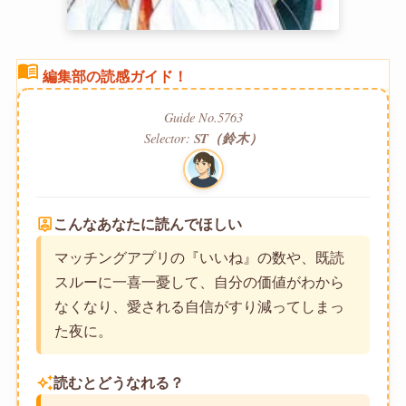
menu_book
編集部の読感ガイド！
Guide No.5763
Selector:
ST（鈴木）
person_pin
こんなあなたに読んでほしい
マッチングアプリの『いいね』の数や、既読
スルーに一喜一憂して、自分の価値がわから
なくなり、愛される自信がすり減ってしまっ
た夜に。
auto_awesome
読むとどうなれる？