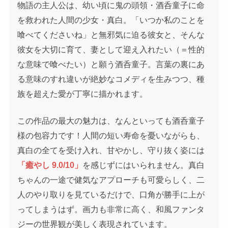
物語の主人公は、幼い頃に鬼の頭領・酒呑童子に命
を救われた人間の少女・真白。「いつか私のことを
喰べてくださいね」と無邪気に迫る彼女と、そんな
彼女を大切に育て、妻として迎え入れたい（＝性的
な意味で喰べたい）と願う酒呑童子。言葉の裏にあ
る意味のすれ違いが絶妙なコメディを生みつつ、種
族を超えた愛が丁寧に描かれます。
この作品の最大の魅力は、なんといっても酒呑童子
様の包容力です！人間の短い寿命を憂いながらも、
真白の全てを受け入れ、甘やかし、守り抜く姿には
「癒やし 9.0/10」
を感じずにはいられません。真白
ちゃんの一途で健気なアプローチも可愛らしく、二
人のやり取りを見ているだけで、口角が勝手に上が
ってしまうはず。画力も非常に高く、和風ファンタ
ジーの世界観が美しく表現されています。