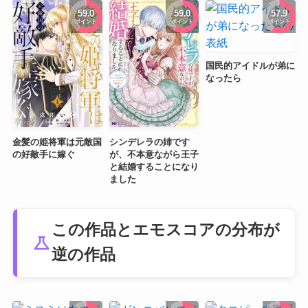
59.0
59.0
57.9
ポイント
ポイント
ポイント
国民的アイドルが弟に
なったら
金髪の姫将軍は元敵国
シンデレラの姉です
の好敵手に嫁ぐ
が、不本意ながら王子
と結婚することになり
ました
この作品とエモスコアの分布が
science
逆の作品