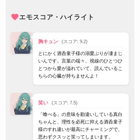
favorite
エモスコア・ハイライト
胸キュン
(スコア: 9.2)
とにかく酒呑童子様の溺愛ぶりが凄まじ
いんです。言葉の端々、視線のひとつひ
とつから愛が溢れていて、読んでいるこ
ちらの心臓が持ちませんよ！
笑い
(スコア: 7.5)
「喰べる」の意味を勘違いしている真白
ちゃんと、理性を必死に抑える酒呑童子
様のすれ違いが最高にチャーミングで、
思わずクスッと笑ってしまいます。