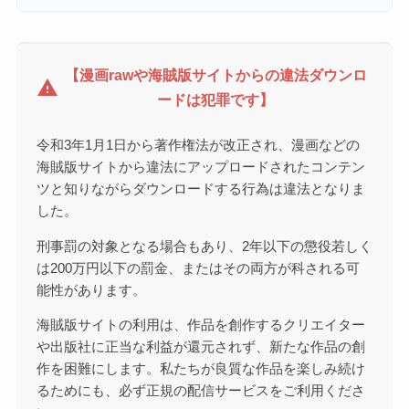
【漫画rawや海賊版サイトからの違法ダウンロ
warning
ードは犯罪です】
令和3年1月1日から著作権法が改正され、漫画などの
海賊版サイトから違法にアップロードされたコンテン
ツと知りながらダウンロードする行為は違法となりま
した。
刑事罰の対象となる場合もあり、2年以下の懲役若しく
は200万円以下の罰金、またはその両方が科される可
能性があります。
海賊版サイトの利用は、作品を創作するクリエイター
や出版社に正当な利益が還元されず、新たな作品の創
作を困難にします。私たちが良質な作品を楽しみ続け
るためにも、必ず正規の配信サービスをご利用くださ