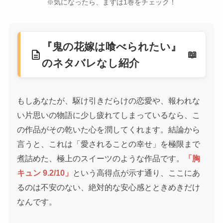
※気になったら、まずは1巻をチェック！
『鬼の花嫁は喰べられたい』
description
のネタバレなし紹介
もしあなたが、駆け引きだらけの恋愛や、報われな
い片思いの物語に少し疲れてしまっているなら、こ
の作品がその乾いた心を潤してくれます。結論から
言うと、これは「愛されることの幸せ」を極限まで
煮詰めた、極上のスイーツのような作品です。
「胸
キュン 9.2/10」
という高得点が示す通り、ここにあ
るのは不安のない、絶対的な安心感とときめきだけ
なんです。