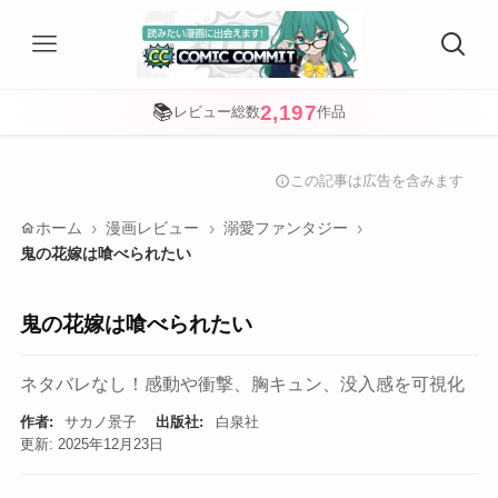
2,197
📚
レビュー総数
作品
この記事は広告を含みます
info
home
ホーム
漫画レビュー
溺愛ファンタジー
鬼の花嫁は喰べられたい
鬼の花嫁は喰べられたい
ネタバレなし！感動や衝撃、胸キュン、没入感を可視化
作者:
サカノ景子
出版社:
白泉社
更新: 2025年12月23日