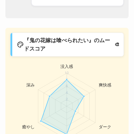
『鬼の花嫁は喰べられたい』のムー
palette
ドスコア