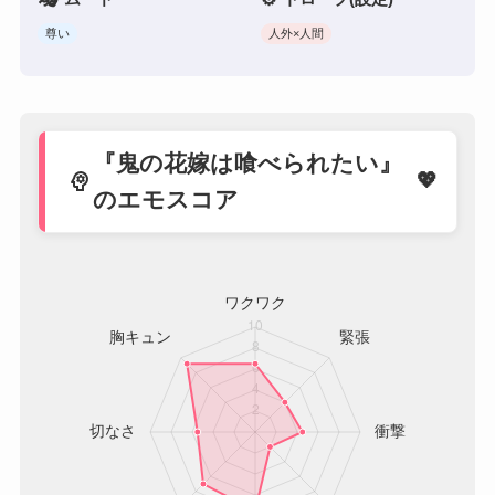
尊い
人外×人間
『鬼の花嫁は喰べられたい』
psychology
のエモスコア