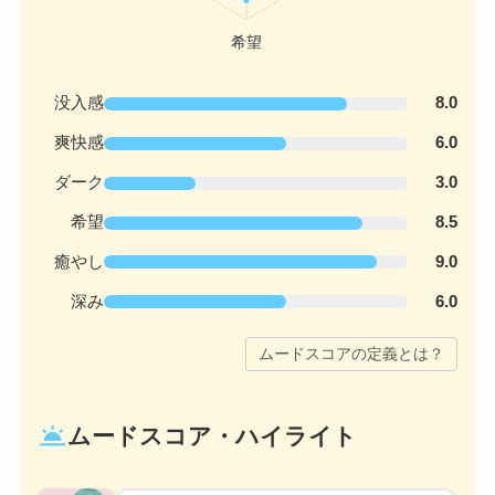
没入感
8.0
爽快感
6.0
ダーク
3.0
希望
8.5
癒やし
9.0
深み
6.0
ムードスコアの定義とは？
wb_twilight
ムードスコア・ハイライト