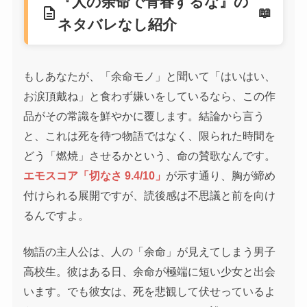
『人の余命で青春するな』の
description
ネタバレなし紹介
もしあなたが、「余命モノ」と聞いて「はいはい、
お涙頂戴ね」と食わず嫌いをしているなら、この作
品がその常識を鮮やかに覆します。結論から言う
と、これは死を待つ物語ではなく、限られた時間を
どう「燃焼」させるかという、命の賛歌なんです。
エモスコア「切なさ 9.4/10」
が示す通り、胸が締め
付けられる展開ですが、読後感は不思議と前を向け
るんですよ。
物語の主人公は、人の「余命」が見えてしまう男子
高校生。彼はある日、余命が極端に短い少女と出会
います。でも彼女は、死を悲観して伏せっているよ