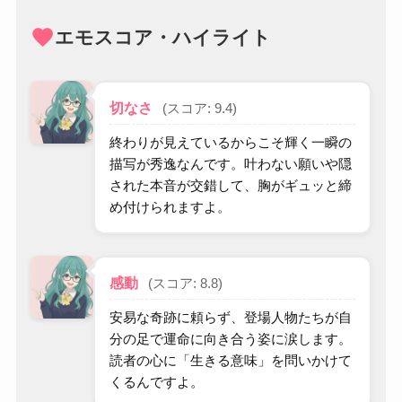
favorite
エモスコア・ハイライト
切なさ
(スコア: 9.4)
終わりが見えているからこそ輝く一瞬の
描写が秀逸なんです。叶わない願いや隠
された本音が交錯して、胸がギュッと締
め付けられますよ。
感動
(スコア: 8.8)
安易な奇跡に頼らず、登場人物たちが自
分の足で運命に向き合う姿に涙します。
読者の心に「生きる意味」を問いかけて
くるんですよ。