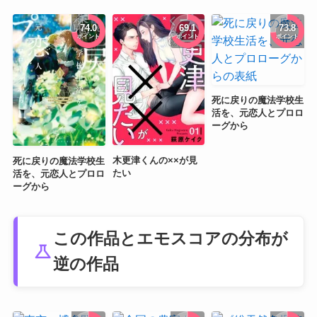
74.0
69.1
73.8
ポイント
ポイント
ポイント
死に戻りの魔法学校生
活を、元恋人とプロロ
ーグから
木更津くんの××が見
死に戻りの魔法学校生
たい
活を、元恋人とプロロ
ーグから
この作品とエモスコアの分布が
science
逆の作品