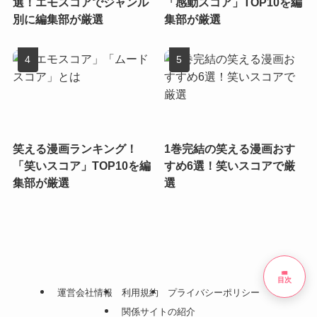
選！エモスコアでジャンル
「感動スコア」TOP10を編
別に編集部が厳選
集部が厳選
笑える漫画ランキング！
1巻完結の笑える漫画おす
「笑いスコア」TOP10を編
すめ6選！笑いスコアで厳
集部が厳選
選
list
目次
運営会社情報
利用規約
プライバシーポリシー
関係サイトの紹介