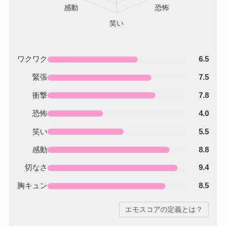
ワクワク
6.5
緊張
7.5
衝撃
7.8
恐怖
4.0
笑い
5.5
感動
8.8
切なさ
9.4
胸キュン
8.5
エモスコアの定義とは？