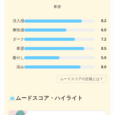
没入感
8.2
爽快感
6.0
ダーク
7.2
希望
8.5
癒やし
5.0
深み
8.0
ムードスコアの定義とは？
wb_twilight
ムードスコア・ハイライト