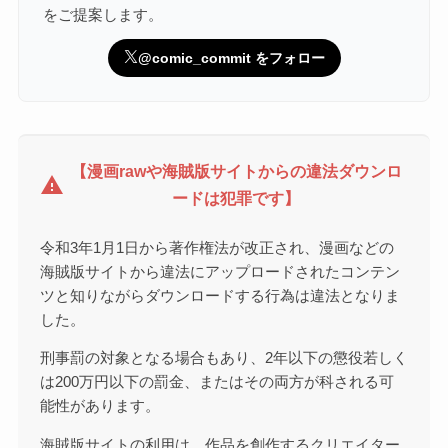
をご提案します。
@comic_commit をフォロー
【漫画rawや海賊版サイトからの違法ダウンロ
warning
ードは犯罪です】
令和3年1月1日から著作権法が改正され、漫画などの
海賊版サイトから違法にアップロードされたコンテン
ツと知りながらダウンロードする行為は違法となりま
した。
刑事罰の対象となる場合もあり、2年以下の懲役若しく
は200万円以下の罰金、またはその両方が科される可
能性があります。
海賊版サイトの利用は、作品を創作するクリエイター