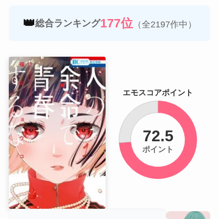
👑
177位
総合ランキング
（全2197作中）
エモスコアポイント
72.5
ポイント