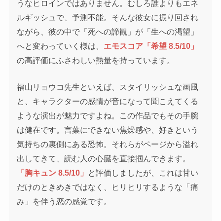
うなヒロインではありません。むしろ誰よりもエネ
ルギッシュで、予測不能。そんな彼女に振り回され
ながら、彼の中で「死への諦観」が「生への渇望」
へと変わっていく様は、
エモスコア「希望 8.5/10」
の高評価にふさわしい熱量を持っています。
福山リョウコ先生といえば、スタイリッシュな画風
と、キャラクターの感情が音になって聞こえてくる
ような演出が魅力ですよね。この作品でもその手腕
は健在です。言葉にできない焦燥感や、好きという
気持ちの裏側にある恐怖。それらがページから溢れ
出してきて、読む人の心臓を直接掴んできます。
「胸キュン 8.5/10」
と評価しましたが、これは甘い
だけのときめきではなく、ヒリヒリするような「痛
み」を伴う恋の感覚です。