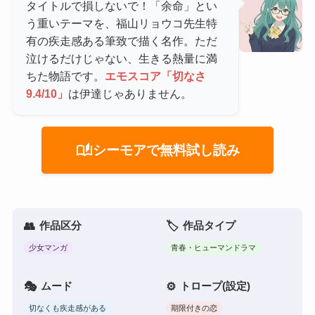
タイトルで損しないで！「余命」とい
う重いテーマを、福山リョウコ先生特
有の疾走感ある筆致で描く名作。ただ
泣けるだけじゃない、生きる熱量に満
ちた物語です。
エモスコア「切なさ
9.4/10」
は伊達じゃありません。
auto_stories
シーモアで無料試し読み
作品区分
作品タイプ
少女マンガ
青春・ヒューマンドラマ
ムード
トロープ(設定)
切なくも疾走感がある
期限付きの恋