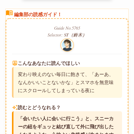
menu_book
編集部の読感ガイド！
Guide No.5765
Selector:
ST（鈴木）
person_pin
こんなあなたに読んでほしい
変わり映えのない毎日に飽きて、「あーあ、
なんかいいことないかな」とスマホを無意味
にスクロールしてしまっている夜に
auto_awesome
読むとどうなれる？
「会いたい人に会いに行こう」と、スニーカ
ーの紐をギュッと結び直して外に飛び出した