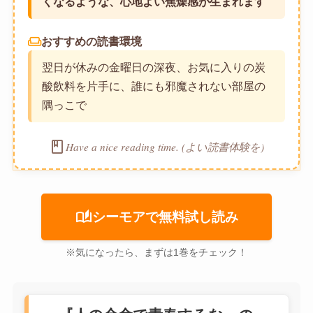
くなるような、心地よい焦燥感が生まれます
weekend
おすすめの読書環境
翌日が休みの金曜日の深夜、お気に入りの炭
酸飲料を片手に、誰にも邪魔されない部屋の
隅っこで
book
Have a nice reading time. (よい読書体験を)
auto_stories
シーモアで無料試し読み
※気になったら、まずは1巻をチェック！