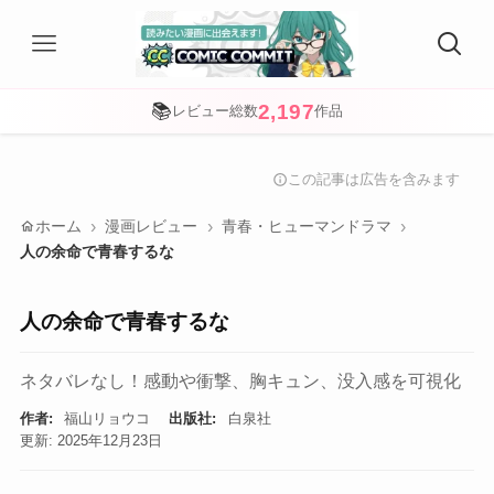
2,197
📚
レビュー総数
作品
この記事は広告を含みます
info
home
ホーム
漫画レビュー
青春・ヒューマンドラマ
人の余命で青春するな
人の余命で青春するな
ネタバレなし！感動や衝撃、胸キュン、没入感を可視化
作者:
福山リョウコ
出版社:
白泉社
更新: 2025年12月23日