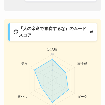
『人の余命で青春するな』のムード
palette
スコア