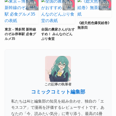
31.9
35.1
37.3
ポイント
ポイント
ポイント
《総天然色爆笑絵巻》
無茶四
東京⇔博多間 新幹線
全国の農家さんがおす
のぞみ停車駅 必食グ
すめ！ みんなのどん
ルメ35
ぶり食堂
この記事の執筆者
コミックコミット編集部
私たちはAIと編集部の知見を組み合わせ、独自の「エ
モスコア」で漫画を評価するレビューサイトです。あ
なたの「今、読みたい気分」に寄り添う、最高の1冊