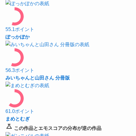
55.1
ポイント
ぽっかぽか
56.3
ポイント
みいちゃんと山田さん 分冊版
61.0
ポイント
まめとむぎ
science
この作品とエモスコアの分布が逆の作品