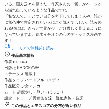
いる。画力云々を超えた、作家さんの「愛」がページか
ら溢れ出しているような作品ですね。
「私なんて…」とつい自分を卑下してしまう人や、誰か
に無条件で肯定されたい人にこそ読んでほしい。読み終
わる頃には、きっと世界が少しだけ優しく見えるように
なっていますよ。鈴木イチオシの心のデトックス漫画で
す！
auto_stories
シーモアで無料試し読み
info
作品基本情報
作者
monaca
出版社
KADOKAWA
ステータス
連載中
作品タイプ
ハートフルコメディ
作品区分
少女マンガ
ムード
超癒やし・尊い・ほっこり
設定・トロープ
異種族交流・疑似家族・貧乏
psychology
この作品とエモスコアの分布が近い作品