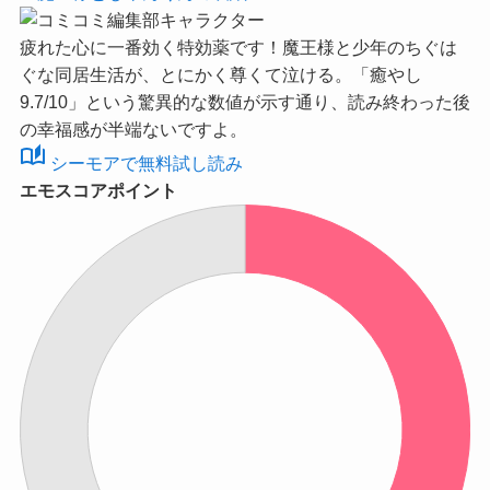
疲れた心に一番効く特効薬です！魔王様と少年のちぐは
ぐな同居生活が、とにかく尊くて泣ける。
「癒やし
9.7/10」
という驚異的な数値が示す通り、読み終わった後
の幸福感が半端ないですよ。
auto_stories
シーモアで無料試し読み
エモスコアポイント