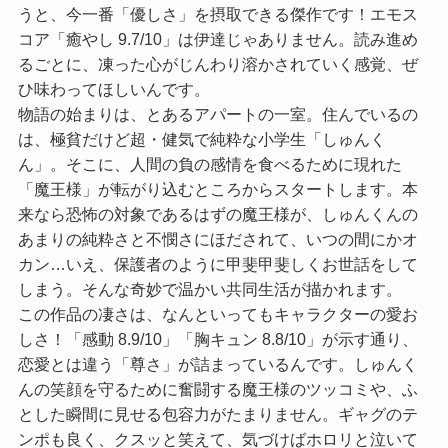
うと、今一番「優しさ」を摂取できる傑作です！
エモス
コア「癒やし 9.7/10」
は伊達じゃありません。読み進め
るごとに、凍った心がじんわり溶かされていく感覚、ぜ
ひ味わってほしいんです。
物語の始まりは、とあるアパートの一室。住んでいるの
は、極貧だけど超・健気で純粋な小学生「しゅんく
ん」。そこに、人間の負の感情を食べるために現れた
「魔王様」が転がり込むところからスタートします。本
来なら恐怖の対象であるはずの魔王様が、しゅんくんの
あまりの純粋さと不憫さにほだされて、いつの間にかオ
カン…いえ、保護者のように甲斐甲斐しくお世話をして
しまう。そんな奇妙で温かい共同生活が描かれます。
この作品の凄さは、なんといってもキャラクターの愛お
しさ！
「感動 8.9/10」
「胸キュン 8.8/10」
が示す通り、
恋愛とは違う「尊さ」が詰まっているんです。しゅんく
んの笑顔を守るために奮闘する魔王様のツッコミや、ふ
とした瞬間に見せる包容力がたまりません。ギャグのテ
ンポも良く、クスッと笑えて、気づけばホロリと泣いて