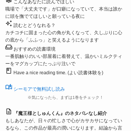
こんなあなたに読んでほしい
職場で「大丈夫です」が口癖になっていて、本当は誰か
に頭を撫でてほしいと願っている夜に
auto_awesome
読むとどうなれる？
カチコチに固まった心の角が丸くなって、久しぶりに心
の底から「ふふっ」と笑えるようになります
weekend
おすすめの読書環境
一番肌触りのいい部屋着に着替えて、温かいミルクティ
ーをマグカップにたっぷり注いで
book
Have a nice reading time. (よい読書体験を)
auto_stories
シーモアで無料試し読み
※気になったら、まずは1巻をチェック！
description
『魔王様としゅんくん』のネタバレなし紹介
もしあなたが、日々の忙しさで心がカサカサになってい
るなら、この作品が最高の潤いになります。結論から言