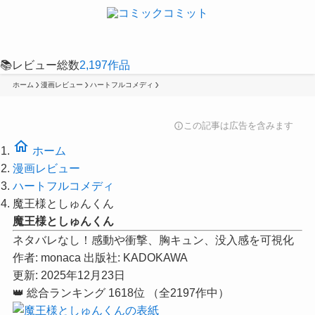
📚
レビュー総数
2,197
作品
ホーム
漫画レビュー
ハートフルコメディ
この記事は広告を含みます
info
home
ホーム
漫画レビュー
ハートフルコメディ
魔王様としゅんくん
魔王様としゅんくん
ネタバレなし！感動や衝撃、胸キュン、没入感を可視化
作者:
monaca
出版社:
KADOKAWA
更新: 2025年12月23日
👑
総合ランキング
1618位
（全2197作中）