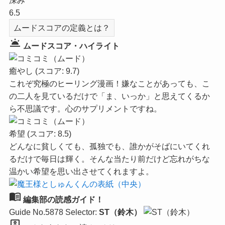
深み
6.5
ムードスコアの定義とは？
wb_twilight
ムードスコア・ハイライト
癒やし
(スコア: 9.7)
これぞ究極のヒーリング漫画！嫌なことがあっても、こ
の二人を見ているだけで「ま、いっか」と思えてくるか
ら不思議です。心のサプリメントですね。
希望
(スコア: 8.5)
どんなに貧しくても、孤独でも、誰かがそばにいてくれ
るだけで毎日は輝く。そんな当たり前だけど忘れがちな
温かい希望を思い出させてくれますよ。
menu_book
編集部の読感ガイド！
Guide No.5878
Selector:
ST（鈴木）
person_pin