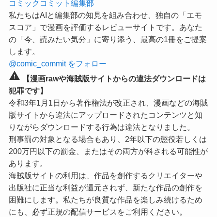
コミックコミット編集部
私たちはAIと編集部の知見を組み合わせ、独自の「エモ
スコア」で漫画を評価するレビューサイトです。あなた
の「今、読みたい気分」に寄り添う、最高の1冊をご提案
します。
@comic_commit をフォロー
warning
【漫画rawや海賊版サイトからの違法ダウンロードは
犯罪です】
令和3年1月1日から著作権法が改正され、漫画などの海賊
版サイトから違法にアップロードされたコンテンツと知
りながらダウンロードする行為は違法となりました。
刑事罰の対象となる場合もあり、2年以下の懲役若しくは
200万円以下の罰金、またはその両方が科される可能性が
あります。
海賊版サイトの利用は、作品を創作するクリエイターや
出版社に正当な利益が還元されず、新たな作品の創作を
困難にします。私たちが良質な作品を楽しみ続けるため
にも、必ず正規の配信サービスをご利用ください。