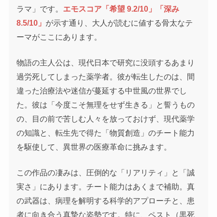
ラマ」です。
エモスコア「希望 9.2/10」
「深み
8.5/10」
が示す通り、大人が読むに値する骨太なテ
ーマがここにあります。
物語の主人公は、現代日本で研究に没頭するあまり
過労死してしまった薬学者。彼が転生したのは、間
違った治療法や迷信が蔓延する中世風の世界でし
た。彼は「今度こそ無理をせず生きる」と誓うもの
の、目の前で苦しむ人々を放っておけず、現代薬学
の知識と、転生先で得た「物質創造」のチート能力
を駆使して、異世界の医療革命に挑みます。
この作品の凄みは、圧倒的な「リアリティ」と「誠
実さ」にあります。チート能力はあくまで補助。真
の武器は、病理を解明する科学的アプローチと、患
者に向き合う真摯な姿勢です。特に、ペスト（黒死