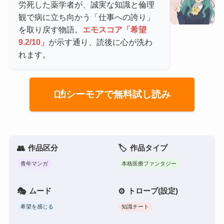
労死した薬学者が、誠実な知識と倫理
観で病に立ち向かう「仕事への誇り」
を取り戻す物語。
エモスコア「希望
9.2/10」
が示す通り、読後に心が洗わ
れます。
auto_stories
シーモアで無料試し読み
作品区分
作品タイプ
青年マンガ
本格医療ファンタジー
ムード
トロープ(設定)
希望を感じる
知識チート