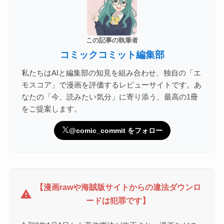
この記事の執筆者
コミックコミット編集部
私たちはAIと編集部の知見を組み合わせ、独自の「エ
モスコア」で漫画を評価するレビューサイトです。あ
なたの「今、読みたい気分」に寄り添う、最高の1冊
をご提案します。
@comic_commit をフォロー
【漫画rawや海賊版サイトからの違法ダウンロ
warning
ードは犯罪です】