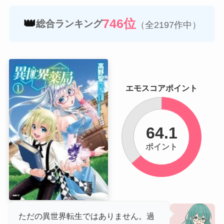
👑
746位
総合ランキング
（全2197作中）
エモスコアポイント
64.1
ポイント
ただの異世界転生ではありません。過