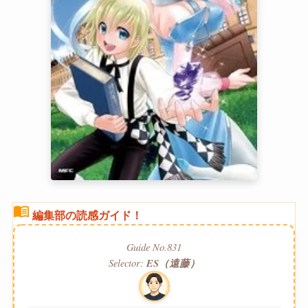
menu_book
編集部の読感ガイド！
Guide No.831
Selector:
ES（遠藤）