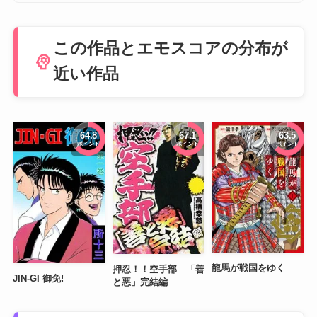
この作品とエモスコアの分布が
psychology
近い作品
64.8
67.1
63.5
ポイント
ポイント
ポイント
龍馬が戦国をゆく
押忍！！空手部 「善
JIN-GI 御免!
と悪」完結編