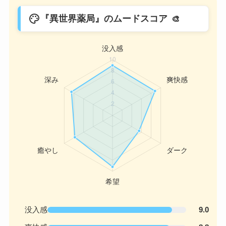
palette
『異世界薬局』のムードスコア
没入感
9.0