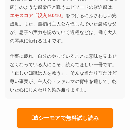
病）のような感染症と戦うエピソードの緊迫感は、
エモスコア「没入 9.0/10」
をつけるにふさわしい完
成度。また、最初は主人公を怪しんでいた厳格な父
が、息子の実力を認めていく過程などは、働く大人
の琴線に触れるはずです。
仕事に疲れ、自分のやっていることに意味を見出せ
なくなっている人にこそ、読んでほしい一冊です。
「正しい知識は人を救う」。そんな当たり前だけど
尊い事実が、主人公・ファルマの背中を通して、乾
いた心にじんわりと染み渡りますよ。
auto_stories
シーモアで無料試し読み