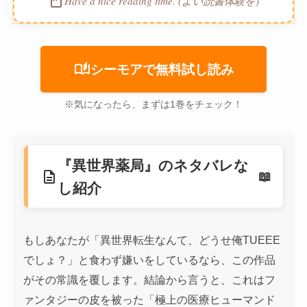
book
Have a nice reading time. (よい読書体験を)
auto_stories
シーモアで無料試し読み
※気になったら、まずは1巻をチェック！
『異世界薬局』のネタバレな
description
し紹介
もしあなたが「異世界転生なんて、どうせ俺TUEEE
でしょ？」と食わず嫌いをしているなら、この作品
がその常識を覆します。結論から言うと、これはフ
ァンタジーの皮を被った「極上の医療ヒューマンド