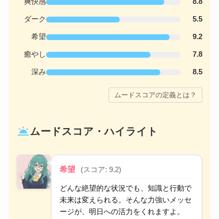
爽快感
8.8
ダーク
5.5
希望
9.2
癒やし
7.8
深み
8.5
ムードスコアの定義とは？
wb_twilight
ムードスコア・ハイライト
希望
(スコア: 9.2)
どんな絶望的な状況でも、知識と行動で
未来は変えられる。そんな力強いメッセ
ージが、明日への活力をくれますよ。