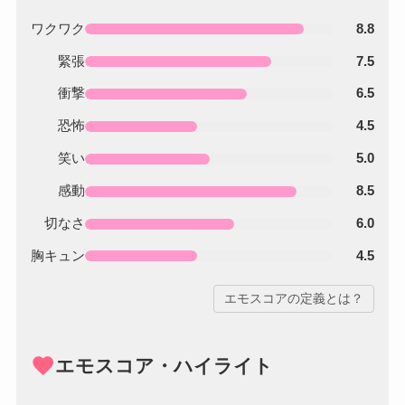
ワクワク
8.8
緊張
7.5
衝撃
6.5
恐怖
4.5
笑い
5.0
感動
8.5
切なさ
6.0
胸キュン
4.5
エモスコアの定義とは？
favorite
エモスコア・ハイライト