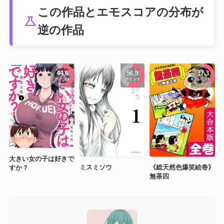
この作品とエモスコアの分布が
science
逆の作品
44.6
56.9
37.3
ポイント
ポイント
ポイント
大きい女の子は好きで
ミスミソウ
《総天然色爆笑絵巻》
すか？
無茶四