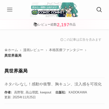
2,197
📚
レビュー総数
作品
この記事は広告を含みます
info
home
ホーム
漫画レビュー
本格医療ファンタジー
異世界薬局
異世界薬局
ネタバレなし！感動や衝撃、胸キュン、没入感を可視化
作者:
高野聖, 高山理図, keepout
出版社:
KADOKAWA
更新: 2025年11月25日