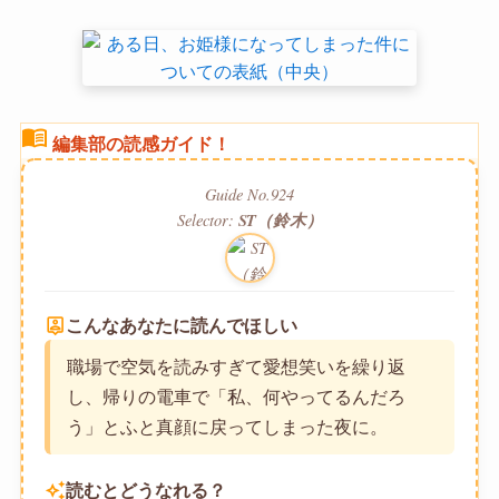
menu_book
編集部の読感ガイド！
Guide No.924
Selector:
ST（鈴木）
person_pin
こんなあなたに読んでほしい
職場で空気を読みすぎて愛想笑いを繰り返
し、帰りの電車で「私、何やってるんだろ
う」とふと真顔に戻ってしまった夜に。
auto_awesome
読むとどうなれる？