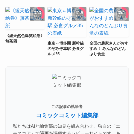
37.3
31.9
35.1
ポイント
ポイント
ポイント
《総天然色爆笑絵巻》
無茶四
東京⇔博多間 新幹線
全国の農家さんがおす
のぞみ停車駅 必食グ
すめ！ みんなのどん
ルメ35
ぶり食堂
この記事の執筆者
コミックコミット編集部
私たちはAIと編集部の知見を組み合わせ、独自の「エ
モスコア」で漫画を評価するレビューサイトです。あ