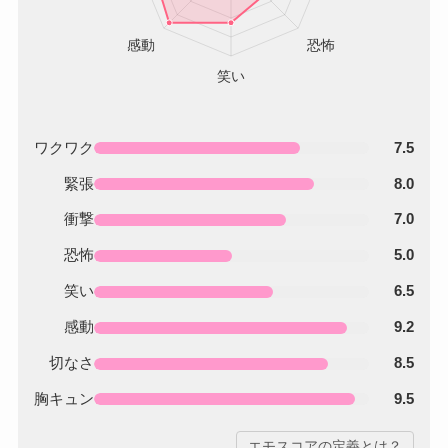
ワクワク
7.5
緊張
8.0
衝撃
7.0
恐怖
5.0
笑い
6.5
感動
9.2
切なさ
8.5
胸キュン
9.5
エモスコアの定義とは？