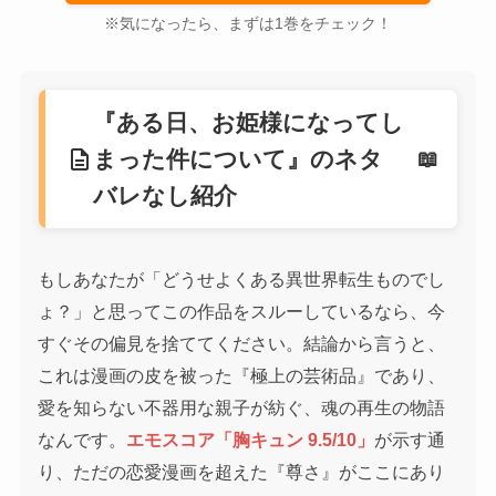
※気になったら、まずは1巻をチェック！
『ある日、お姫様になってし
description
まった件について』のネタ
バレなし紹介
もしあなたが「どうせよくある異世界転生ものでし
ょ？」と思ってこの作品をスルーしているなら、今
すぐその偏見を捨ててください。結論から言うと、
これは漫画の皮を被った『極上の芸術品』であり、
愛を知らない不器用な親子が紡ぐ、魂の再生の物語
なんです。
エモスコア「胸キュン 9.5/10」
が示す通
り、ただの恋愛漫画を超えた『尊さ』がここにあり