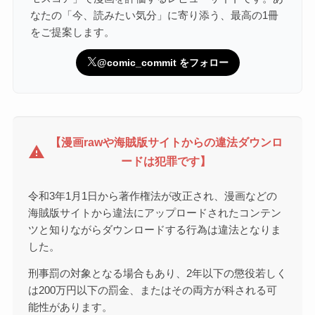
なたの「今、読みたい気分」に寄り添う、最高の1冊
をご提案します。
@comic_commit をフォロー
【漫画rawや海賊版サイトからの違法ダウンロ
warning
ードは犯罪です】
令和3年1月1日から著作権法が改正され、漫画などの
海賊版サイトから違法にアップロードされたコンテン
ツと知りながらダウンロードする行為は違法となりま
した。
刑事罰の対象となる場合もあり、2年以下の懲役若しく
は200万円以下の罰金、またはその両方が科される可
能性があります。