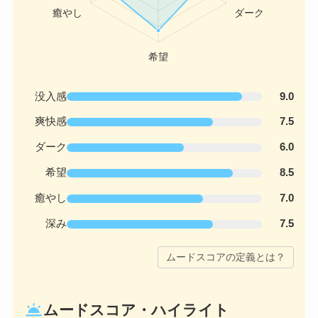
没入感
9.0
爽快感
7.5
ダーク
6.0
希望
8.5
癒やし
7.0
深み
7.5
ムードスコアの定義とは？
wb_twilight
ムードスコア・ハイライト