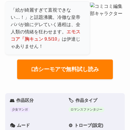
「絵が綺麗すぎて直視できな
い…！」と話題沸騰。冷徹な皇帝
パパが娘にデレていく過程は、全
人類の情緒を狂わせます。
エモス
コア「胸キュン 9.5/10」
は伊達じ
ゃありません！
auto_stories
シーモアで無料試し読み
作品区分
作品タイプ
少女マンガ
ロマンスファンタジー
ムード
トロープ(設定)