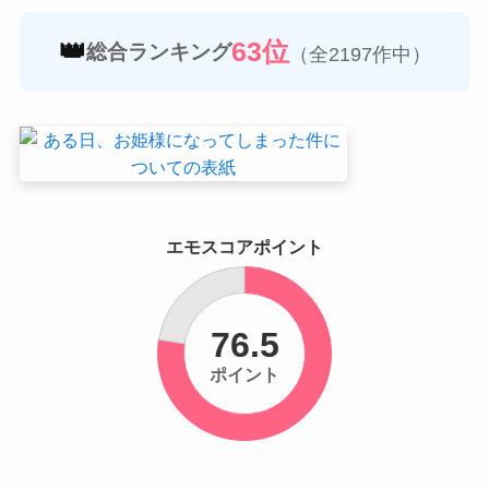
👑
63位
総合ランキング
（全2197作中）
エモスコアポイント
76.5
ポイント