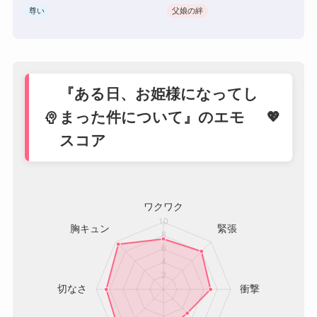
尊い
父娘の絆
『ある日、お姫様になってし
psychology
まった件について』のエモ
スコア