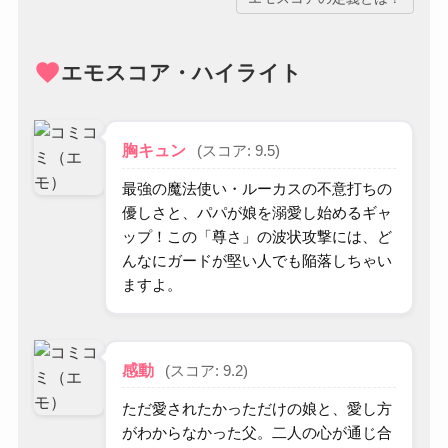
favorite
エモスコア・ハイライト
胸キュン
(スコア: 9.5)
最強の魔法使い・ルーカスの不意打ちの
優しさと、パパが娘を溺愛し始めるギャ
ップ！この「尊さ」の波状攻撃には、ど
んなにガードが堅い人でも陥落しちゃい
ますよ。
感動
(スコア: 9.2)
ただ愛されたかっただけの娘と、愛し方
がわからなかった父。二人の心が通じ合