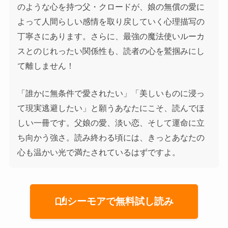
のような心を持つ父・クロードが、娘の無償の愛に
よって人間らしい感情を取り戻していく心理描写の
丁寧さにあります。さらに、最強の魔法使いルーカ
スとのじれったい関係性も、読者の心を鷲掴みにし
て離しません！
「誰かに無条件で愛されたい」「美しいものに浸っ
て現実逃避したい」と願うあなたにこそ、読んでほ
しい一冊です。父娘の愛、淡い恋、そして運命に立
ち向かう強さ。読み終わる頃には、きっとあなたの
心も温かい光で満たされているはずですよ。
auto_stories
シーモアで無料試し読み