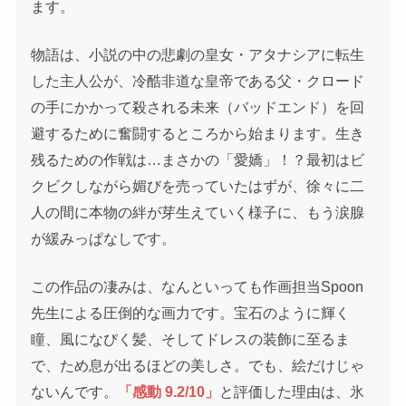
ます。
物語は、小説の中の悲劇の皇女・アタナシアに転生
した主人公が、冷酷非道な皇帝である父・クロード
の手にかかって殺される未来（バッドエンド）を回
避するために奮闘するところから始まります。生き
残るための作戦は…まさかの「愛嬌」！？最初はビ
クビクしながら媚びを売っていたはずが、徐々に二
人の間に本物の絆が芽生えていく様子に、もう涙腺
が緩みっぱなしです。
この作品の凄みは、なんといっても作画担当Spoon
先生による圧倒的な画力です。宝石のように輝く
瞳、風になびく髪、そしてドレスの装飾に至るま
で、ため息が出るほどの美しさ。でも、絵だけじゃ
ないんです。
「感動 9.2/10」
と評価した理由は、氷