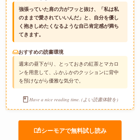
強張っていた肩の力がフッと抜け、「私は私
のままで愛されていいんだ」と、自分を優し
く抱きしめたくなるような自己肯定感が満ち
てきます。
weekend
おすすめの読書環境
週末の昼下がり、とっておきの紅茶とマカロ
ンを用意して、ふかふかのクッションに背中
を預けながら優雅な気分で。
book
Have a nice reading time. (よい読書体験を)
auto_stories
シーモアで無料試し読み