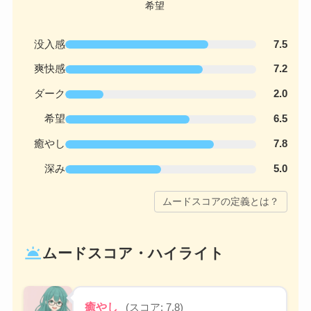
没入感
7.5
爽快感
7.2
ダーク
2.0
希望
6.5
癒やし
7.8
深み
5.0
ムードスコアの定義とは？
wb_twilight
ムードスコア・ハイライト
癒やし
(スコア: 7.8)