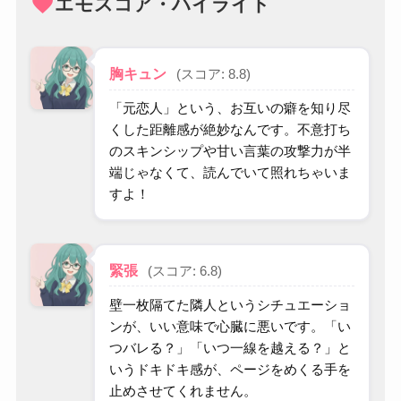
favorite
エモスコア・ハイライト
胸キュン
(スコア: 8.8)
「元恋人」という、お互いの癖を知り尽
くした距離感が絶妙なんです。不意打ち
のスキンシップや甘い言葉の攻撃力が半
端じゃなくて、読んでいて照れちゃいま
すよ！
緊張
(スコア: 6.8)
壁一枚隔てた隣人というシチュエーショ
ンが、いい意味で心臓に悪いです。「い
つバレる？」「いつ一線を越える？」と
いうドキドキ感が、ページをめくる手を
止めさせてくれません。