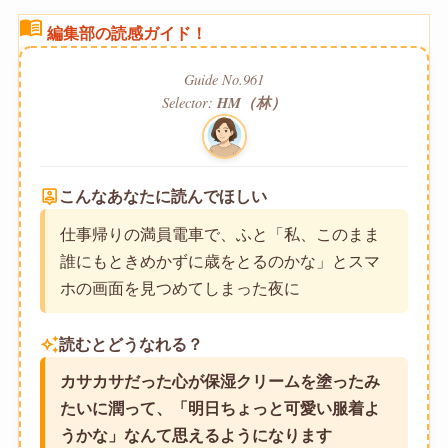
menu_book
編集部の読感ガイド！
Guide No.961
Selector:
HM（林）
person_pin
こんなあなたに読んでほしい
仕事帰りの満員電車で、ふと「私、このまま
誰にもときめかずに歳をとるのかな」とスマ
ホの画面を見つめてしまった夜に
auto_awesome
読むとどうなれる？
カサカサだった心が保湿クリームを塗ったみ
たいに潤って、「明日ちょっと可愛い服着よ
うかな」なんて思えるようになります