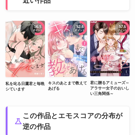
近い作品
56.9
52.4
57.6
ポイント
ポイント
ポイント
君に贈るアミューズ～
キスのあとまで教えて
私を叱る日鷹君と毎晩
アラサー女子のおいし
あげる
シています
い三角関係～
この作品とエモスコアの分布が
science
逆の作品