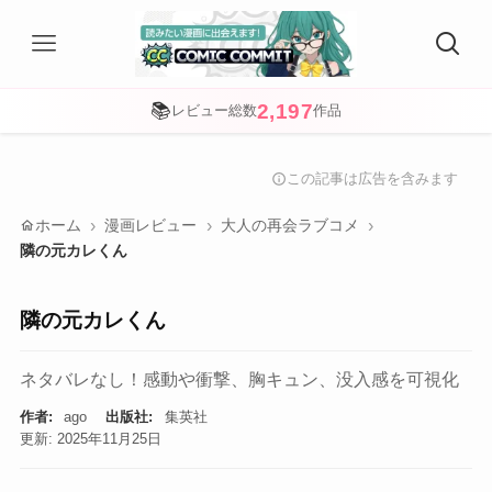
2,197
📚
レビュー総数
作品
この記事は広告を含みます
info
home
ホーム
漫画レビュー
大人の再会ラブコメ
隣の元カレくん
隣の元カレくん
ネタバレなし！感動や衝撃、胸キュン、没入感を可視化
作者:
ago
出版社:
集英社
更新: 2025年11月25日