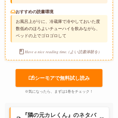
weekend
おすすめの読書環境
お風呂上がりに、冷蔵庫で冷やしておいた度
数低めのほろよいチューハイを飲みながら、
ベッドの上でゴロゴロして
book
Have a nice reading time. (よい読書体験を)
auto_stories
シーモアで無料試し読み
※気になったら、まずは1巻をチェック！
『隣の元カレくん』のネタバ