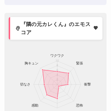
『隣の元カレくん』のエモス
psychology
コア