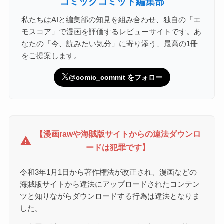
コミックコミット編集部
私たちはAIと編集部の知見を組み合わせ、独自の「エ
モスコア」で漫画を評価するレビューサイトです。あ
なたの「今、読みたい気分」に寄り添う、最高の1冊
をご提案します。
@comic_commit をフォロー
【漫画rawや海賊版サイトからの違法ダウンロ
warning
ードは犯罪です】
令和3年1月1日から著作権法が改正され、漫画などの
海賊版サイトから違法にアップロードされたコンテン
ツと知りながらダウンロードする行為は違法となりま
した。