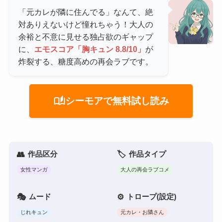
「元カレが隣に住んでる」なんて、絶
対ありえないけど憧れちゃう！大人の
余裕と不意に見せる独占欲のギャップ
に、
エモスコア「胸キュン 8.8/10」
が
炸裂する、糖度高めの再会ラブです。
auto_stories
シーモアで無料試し読み
作品区分
作品タイプ
女性マンガ
大人の再会ラブコメ
ムード
トロープ(設定)
じれキュン
元カレ・お隣さん