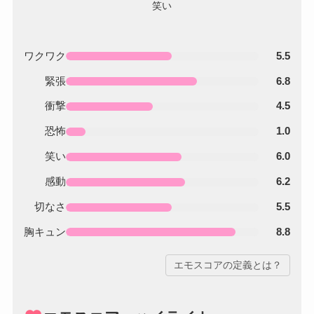
ワクワク
5.5
緊張
6.8
衝撃
4.5
恐怖
1.0
笑い
6.0
感動
6.2
切なさ
5.5
胸キュン
8.8
エモスコアの定義とは？