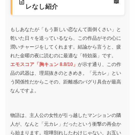
description
レなし紹介
もしあなたが「もう新しい恋なんて面倒くさい」と
乾いた日々を送っているなら、この作品がその心に
潤いチャージをしてくれます。結論から言うと、疲
れた金曜の夜に読むのに最適な「特効薬」です。
エモスコア「胸キュン 8.8/10」
が示す通り、この作
品の武器は、理屈抜きのときめき。「元カレ」とい
う関係性だからこその、距離感のバグり具合が最高
なんですよ。
物語は、主人公の女性が引っ越したマンションの隣
人が、なんと「元カレ」だったという衝撃の再会か
ら始まります。喧嘩別れしたわけじゃない、お互い