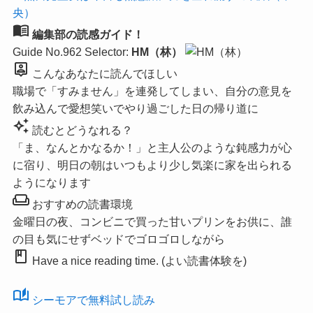
menu_book
編集部の読感ガイド！
Guide No.962
Selector:
HM（林）
person_pin
こんなあなたに読んでほしい
職場で「すみません」を連発してしまい、自分の意見を
飲み込んで愛想笑いでやり過ごした日の帰り道に
auto_awesome
読むとどうなれる？
「ま、なんとかなるか！」と主人公のような鈍感力が心
に宿り、明日の朝はいつもより少し気楽に家を出られる
ようになります
weekend
おすすめの読書環境
金曜日の夜、コンビニで買った甘いプリンをお供に、誰
の目も気にせずベッドでゴロゴロしながら
book
Have a nice reading time. (よい読書体験を)
auto_stories
シーモアで無料試し読み