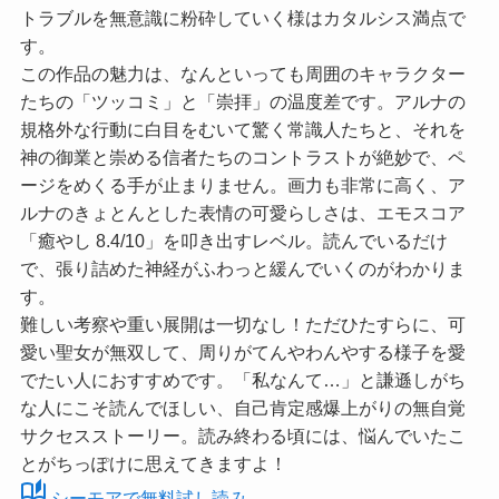
トラブルを無意識に粉砕していく様はカタルシス満点で
す。
この作品の魅力は、なんといっても周囲のキャラクター
たちの「ツッコミ」と「崇拝」の温度差です。アルナの
規格外な行動に白目をむいて驚く常識人たちと、それを
神の御業と崇める信者たちのコントラストが絶妙で、ペ
ージをめくる手が止まりません。画力も非常に高く、ア
ルナのきょとんとした表情の可愛らしさは、
エモスコア
「癒やし 8.4/10」
を叩き出すレベル。読んでいるだけ
で、張り詰めた神経がふわっと緩んでいくのがわかりま
す。
難しい考察や重い展開は一切なし！ただひたすらに、可
愛い聖女が無双して、周りがてんやわんやする様子を愛
でたい人におすすめです。「私なんて…」と謙遜しがち
な人にこそ読んでほしい、自己肯定感爆上がりの無自覚
サクセスストーリー。読み終わる頃には、悩んでいたこ
とがちっぽけに思えてきますよ！
auto_stories
シーモアで無料試し読み