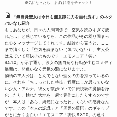
※気になったら、まずは1巻をチェック！
description
『無自覚聖女は今日も無意識に力を垂れ流す』のネタ
バレなし紹介
もしあなたが、日々の人間関係で「空気を読みすぎて疲
れた…」と感じているなら、この作品がその凝り固まっ
た心をマッサージしてくれます。結論から言うと、ここ
まで清々しく「空気を読まない（気づかない）」主人公
は見ていて痛快そのものです！
エモスコア「笑い
8.5/10」
が示す通り、彼女の無自覚な行動が生むコメディ
展開は、間違いなく元気の源になりますよ。
物語の主人公は、とんでもない聖女の力を持っているの
に、それを「ちょっとした特技」程度にしか思っていな
い少女・アルナ。彼女が散歩ついでに伝説級の魔物を浄
化したり、枯れた大地を一瞬で豊作にしたりするのです
が、本人は「あら、綺麗になったわ」くらいの感覚なん
です。この「本人の認識」と「周囲の驚愕」のギャップ
がとにかく面白い！
エモスコア「爽快 8.8/10」
の通り、