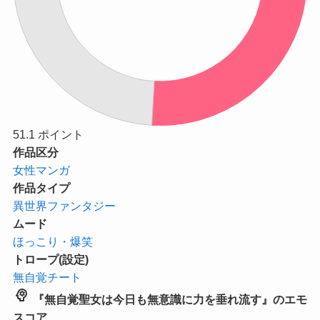
51.1
ポイント
作品区分
女性マンガ
作品タイプ
異世界ファンタジー
ムード
ほっこり・爆笑
トロープ(設定)
無自覚チート
psychology
『無自覚聖女は今日も無意識に力を垂れ流す』のエモ
スコア