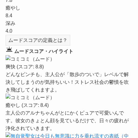
7.8
癒やし
8.4
深み
4.0
ムードスコアの定義とは？
wb_twilight
ムードスコア・ハイライト
爽快
(スコア: 8.8)
どんなピンチも、主人公が「散歩のついで」レベルで解
決してしまうのが気持ちいい！ストレス社会の鬱憤を吹
き飛ばしてくれますよ。
癒やし
(スコア: 8.4)
主人公のアルナちゃんがとにかくピュアで可愛いんで
す。彼女のきょとん顔を見ているだけで、日々の疲れが
浄化されていきます。