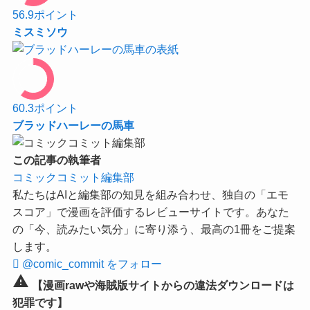
56.9
ポイント
ミスミソウ
60.3
ポイント
ブラッドハーレーの馬車
この記事の執筆者
コミックコミット編集部
私たちはAIと編集部の知見を組み合わせ、独自の「エモ
スコア」で漫画を評価するレビューサイトです。あなた
の「今、読みたい気分」に寄り添う、最高の1冊をご提案
します。
@comic_commit をフォロー
warning
【漫画rawや海賊版サイトからの違法ダウンロードは
犯罪です】