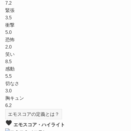
7.2
緊張
3.5
衝撃
5.0
恐怖
2.0
笑い
8.5
感動
5.5
切なさ
3.0
胸キュン
6.2
エモスコアの定義とは？
favorite
エモスコア・ハイライト