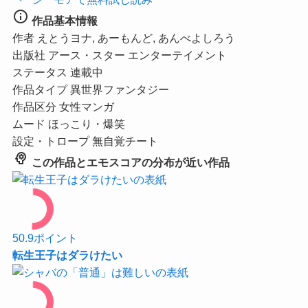
info
作品基本情報
作者
えとうヨナ, あーもんど, あんべよしろう
出版社
アース・スター エンターテイメント
ステータス
連載中
作品タイプ
異世界ファンタジー
作品区分
女性マンガ
ムード
ほっこり・爆笑
設定・トロープ
無自覚チート
psychology
この作品とエモスコアの分布が近い作品
50.9
ポイント
転生王子はダラけたい