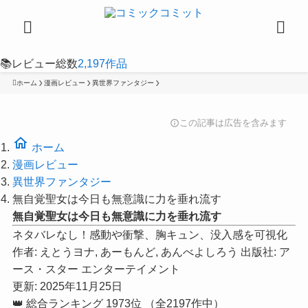
📚
レビュー総数
2,197
作品
ホーム
漫画レビュー
異世界ファンタジー
この記事は広告を含みます
info
home
ホーム
漫画レビュー
異世界ファンタジー
無自覚聖女は今日も無意識に力を垂れ流す
無自覚聖女は今日も無意識に力を垂れ流す
ネタバレなし！感動や衝撃、胸キュン、没入感を可視化
作者:
えとうヨナ, あーもんど, あんべよしろう
出版社:
ア
ース・スター エンターテイメント
更新: 2025年11月25日
👑
総合ランキング
1973位
（全2197作中）