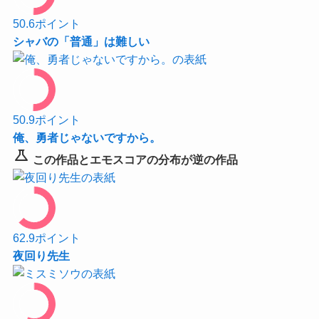
50.6
ポイント
シャバの「普通」は難しい
50.9
ポイント
俺、勇者じゃないですから。
science
この作品とエモスコアの分布が逆の作品
62.9
ポイント
夜回り先生