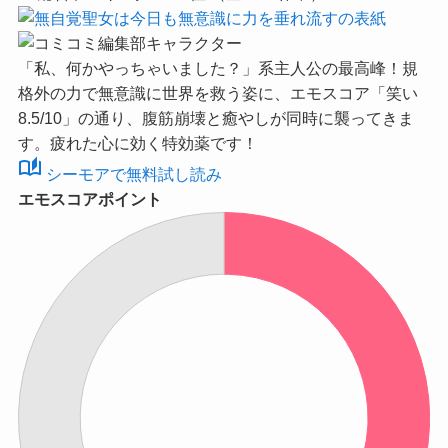
「私、何かやっちゃいました？」系主人公の最高峰！規
格外の力で無意識に世界を救う姿に、
エモスコア「笑い
8.5/10」
の通り、腹筋崩壊と癒やしが同時に襲ってきま
す。疲れた心に効く特効薬です！
auto_stories
シーモアで無料試し読み
エモスコアポイント