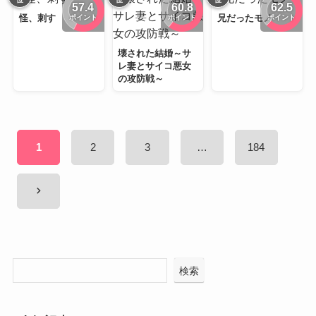
57.4
60.8
62.5
ポイント
ポイント
ポイント
怪、刺す
兄だったモノ
壊された結婚～サ
レ妻とサイコ悪女
の攻防戦～
投
1
2
3
…
184
稿
の
ペ
chevron_right
ー
ジ
送
り
検索