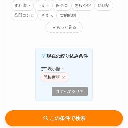
すれ違い
下克上
飯テロ
悪役令嬢
幼馴染
凸凹コンビ
ざまぁ
契約結婚
expand_more
もっと見る
filter_alt
現在の絞り込み条件
sort
表示順 :
恐怖度順
close
delete
すべてクリア
search
この条件で検索