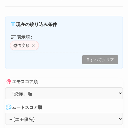
filter_alt
現在の絞り込み条件
sort
表示順 :
恐怖度順
close
delete
すべてクリア
psychology
エモスコア順
palette
ムードスコア順