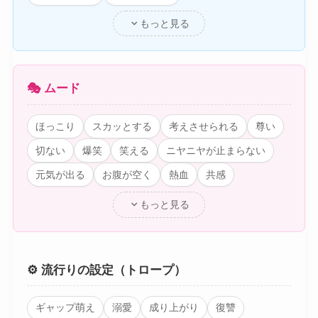
expand_more
もっと見る
🎭 ムード
ほっこり
スカッとする
考えさせられる
尊い
切ない
爆笑
笑える
ニヤニヤが止まらない
元気が出る
お腹が空く
熱血
共感
expand_more
もっと見る
⚙️ 流行りの設定（トロープ）
ギャップ萌え
溺愛
成り上がり
復讐