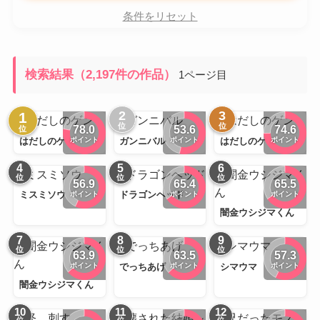
条件をリセット
検索結果（2,197件の作品）
1ページ目
2
3
1
位
位
78.0
53.6
74.6
位
ポイント
ポイント
ポイント
はだしのゲン
ガンニバル
はだしのゲン
4
5
6
位
位
位
56.9
65.4
65.5
ポイント
ポイント
ポイント
ミスミソウ
ドラゴンヘッド
闇金ウシジマくん
7
8
9
位
位
位
63.9
63.5
57.3
ポイント
ポイント
ポイント
でっちあげ
シマウマ
闇金ウシジマくん
10
11
12
位
位
位