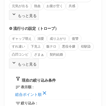
元気が出る
熱血
お腹が空く
共感
expand_more
もっと見る
⚙️ 流行りの設定（トロープ）
ギャップ萌え
溺愛
成り上がり
復讐
すれ違い
下克上
飯テロ
悪役令嬢
幼馴染
凸凹コンビ
ざまぁ
契約結婚
expand_more
もっと見る
filter_alt
現在の絞り込み条件
sort
表示順 :
close
総合ポイント順
filter_list
絞り込み :