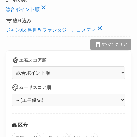
close
総合ポイント順
filter_list
絞り込み :
close
ジャンル:
異世界ファンタジー、コメディ
delete
すべてクリア
psychology
エモスコア順
palette
ムードスコア順
👥 区分