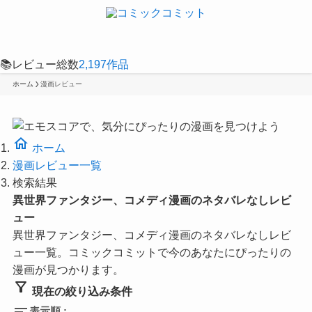
📚
レビュー総数
2,197
作品
ホーム
漫画レビュー
home
ホーム
漫画レビュー一覧
検索結果
異世界ファンタジー、コメディ漫画のネタバレなしレビ
ュー
異世界ファンタジー、コメディ漫画のネタバレなしレビ
ュー一覧。コミックコミットで今のあなたにぴったりの
漫画が見つかります。
filter_alt
現在の絞り込み条件
sort
表示順 :