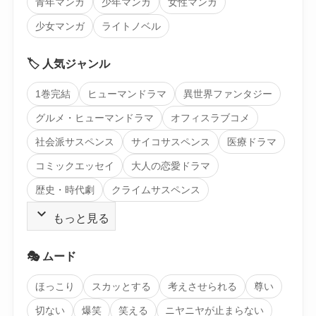
青年マンガ
少年マンガ
女性マンガ
少女マンガ
ライトノベル
🏷️ 人気ジャンル
1巻完結
ヒューマンドラマ
異世界ファンタジー
グルメ・ヒューマンドラマ
オフィスラブコメ
社会派サスペンス
サイコサスペンス
医療ドラマ
コミックエッセイ
大人の恋愛ドラマ
歴史・時代劇
クライムサスペンス
expand_more
もっと見る
🎭 ムード
ほっこり
スカッとする
考えさせられる
尊い
切ない
爆笑
笑える
ニヤニヤが止まらない