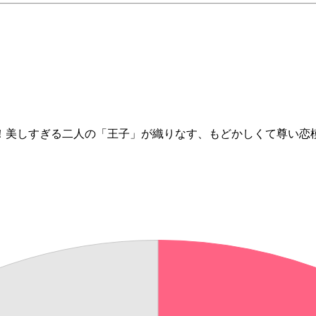
！美しすぎる二人の「王子」が織りなす、もどかしくて尊い恋