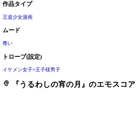
作品タイプ
王道少女漫画
ムード
尊い
トロープ(設定)
イケメン女子×王子様男子
psychology
『うるわしの宵の月』のエモスコア