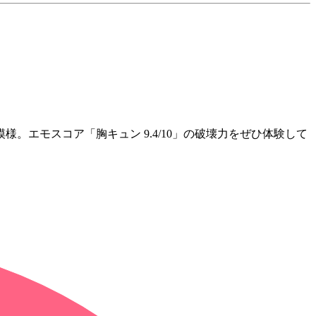
模様。
エモスコア「胸キュン 9.4/10」
の破壊力をぜひ体験して