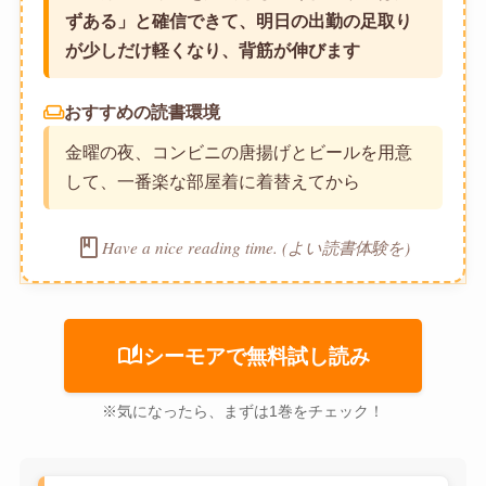
ずある」と確信できて、明日の出勤の足取り
が少しだけ軽くなり、背筋が伸びます
weekend
おすすめの読書環境
金曜の夜、コンビニの唐揚げとビールを用意
して、一番楽な部屋着に着替えてから
book
Have a nice reading time. (よい読書体験を)
auto_stories
シーモアで無料試し読み
※気になったら、まずは1巻をチェック！