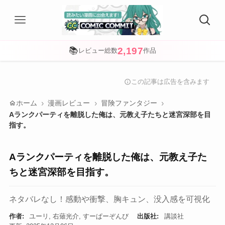
2,197
📚
レビュー総数
作品
この記事は広告を含みます
info
home
ホーム
漫画レビュー
冒険ファンタジー
Aランクパーティを離脱した俺は、元教え子たちと迷宮深部を目
指す。
Aランクパーティを離脱した俺は、元教え子た
ちと迷宮深部を目指す。
ネタバレなし！感動や衝撃、胸キュン、没入感を可視化
作者:
ユーリ, 右薙光介, すーぱーぞんび
出版社:
講談社