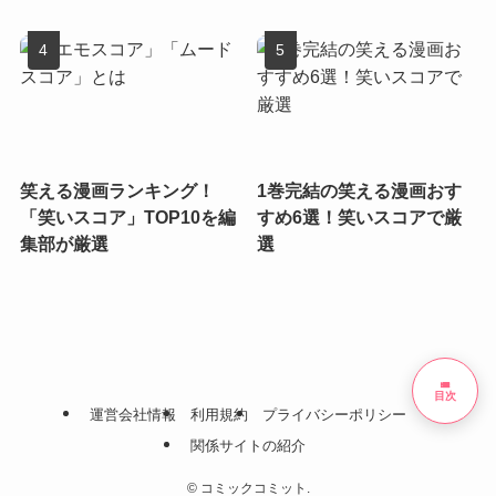
笑える漫画ランキング！
1巻完結の笑える漫画おす
「笑いスコア」TOP10を編
すめ6選！笑いスコアで厳
集部が厳選
選
list
目次
運営会社情報
利用規約
プライバシーポリシー
関係サイトの紹介
©
コミックコミット.