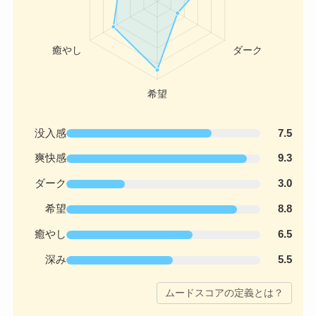
没入感
7.5
爽快感
9.3
ダーク
3.0
希望
8.8
癒やし
6.5
深み
5.5
ムードスコアの定義とは？