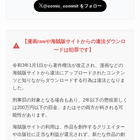
@comic_commit をフォロー
【漫画rawや海賊版サイトからの違法ダウンロ
warning
ードは犯罪です】
令和3年1月1日から著作権法が改正され、漫画などの
海賊版サイトから違法にアップロードされたコンテン
ツと知りながらダウンロードする行為は違法となりま
した。
刑事罰の対象となる場合もあり、2年以下の懲役若しく
は200万円以下の罰金、またはその両方が科される可
能性があります。
海賊版サイトの利用は、作品を創作するクリエイター
や出版社に正当な利益が還元されず、新たな作品の創