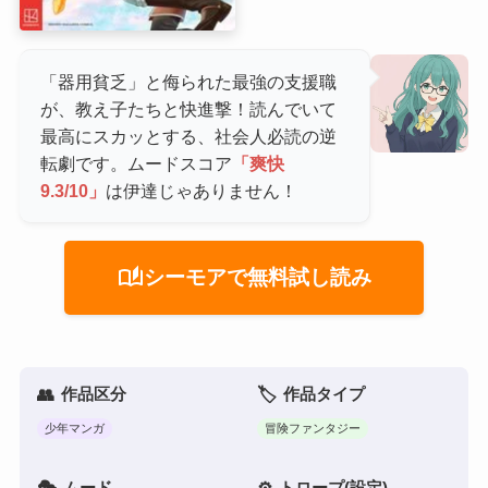
「器用貧乏」と侮られた最強の支援職
が、教え子たちと快進撃！読んでいて
最高にスカッとする、社会人必読の逆
転劇です。ムードスコア
「爽快
9.3/10」
は伊達じゃありません！
auto_stories
シーモアで無料試し読み
作品区分
作品タイプ
少年マンガ
冒険ファンタジー
ムード
トロープ(設定)