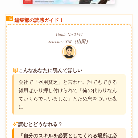
menu_book
編集部の読感ガイド！
Guide No.2144
Selector:
YM（山田）
person_pin
こんなあなたに読んでほしい
会社で「器用貧乏」と言われ、誰でもできる
雑用ばかり押し付けられて「俺の代わりなん
ていくらでもいるしな」とため息をついた夜
に
auto_awesome
読むとどうなれる？
「自分のスキルを必要としてくれる場所は必