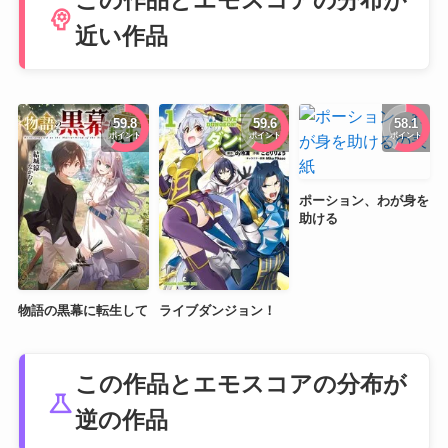
この作品とエモスコアの分布が
psychology
近い作品
59.8
59.6
58.1
ポイント
ポイント
ポイント
ポーション、わが身を
助ける
物語の黒幕に転生して
ライブダンジョン！
この作品とエモスコアの分布が
science
逆の作品