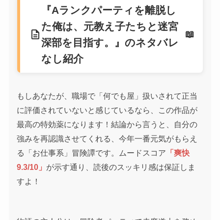
『Aランクパーティを離脱し
た俺は、元教え子たちと迷宮
description
深部を目指す。』のネタバレ
なし紹介
もしあなたが、職場で「何でも屋」扱いされて正当
に評価されていないと感じているなら、この作品が
最高の特効薬になります！結論から言うと、自分の
強みを再認識させてくれる、今年一番元気がもらえ
る「お仕事系」冒険譚です。ムードスコア
「爽快
9.3/10」
が示す通り、読後のスッキリ感は保証しま
すよ！