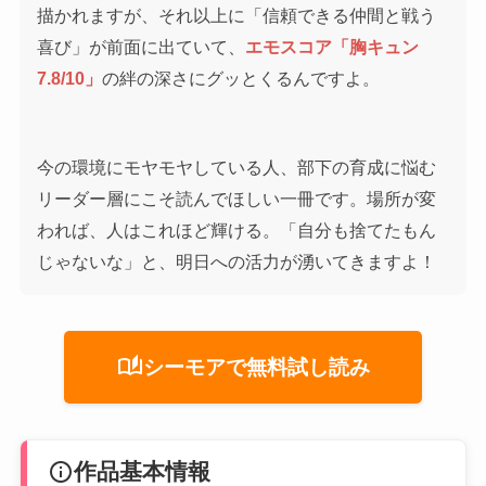
描かれますが、それ以上に「信頼できる仲間と戦う
喜び」が前面に出ていて、
エモスコア「胸キュン
7.8/10」
の絆の深さにグッとくるんですよ。
今の環境にモヤモヤしている人、部下の育成に悩む
リーダー層にこそ読んでほしい一冊です。場所が変
われば、人はこれほど輝ける。「自分も捨てたもん
じゃないな」と、明日への活力が湧いてきますよ！
auto_stories
シーモアで無料試し読み
info
作品基本情報