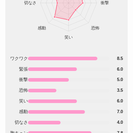
ワクワク
8.5
緊張
6.0
衝撃
5.0
恐怖
3.5
笑い
6.0
感動
7.0
切なさ
4.0
胸キュン
7.8