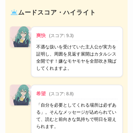
wb_twilight
ムードスコア・ハイライト
爽快
(スコア: 9.3)
不遇な扱いを受けていた主人公が実力を
証明し、周囲を見返す展開はカタルシス
全開です！嫌なモヤモヤを全部吹き飛ば
してくれますよ。
希望
(スコア: 8.8)
「自分を必要としてくれる場所は必ずあ
る」。そんなメッセージが込められてい
て、読むと前向きな気持ちで明日を迎え
られます。