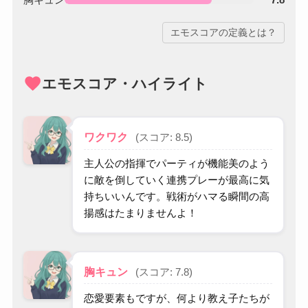
エモスコアの定義とは？
favorite
エモスコア・ハイライト
ワクワク
(スコア: 8.5)
主人公の指揮でパーティが機能美のよう
に敵を倒していく連携プレーが最高に気
持ちいいんです。戦術がハマる瞬間の高
揚感はたまりませんよ！
胸キュン
(スコア: 7.8)
恋愛要素もですが、何より教え子たちが