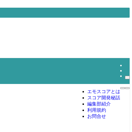
エモスコアとは
スコア開発秘話
編集部紹介
利用規約
お問合せ