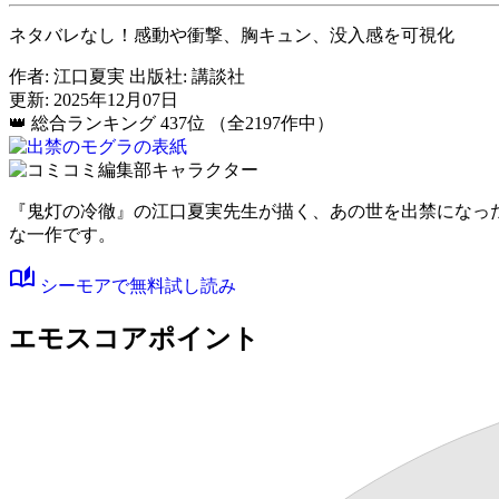
ネタバレなし！感動や衝撃、胸キュン、没入感を可視化
作者:
江口夏実
出版社:
講談社
更新: 2025年12月07日
👑
総合ランキング
437位
（全2197作中）
『鬼灯の冷徹』の江口夏実先生が描く、あの世を出禁になっ
な一作です。
auto_stories
シーモアで無料試し読み
エモスコアポイント