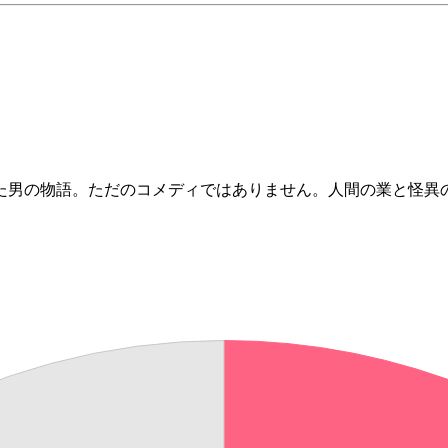
た男の物語。ただのコメディではありません。人間の業と怪異