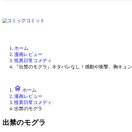
ホーム
漫画レビュー
怪異日常コメディ
『出禁のモグラ』ネタバレなし！感動や衝撃、胸キュン
home
ホーム
漫画レビュー
怪異日常コメディ
出禁のモグラ
出禁のモグラ