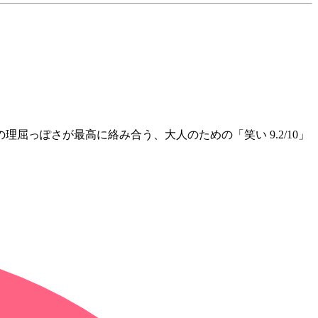
の理屈っぽさが最高に絡み合う、大人のための
「笑い 9.2/10」