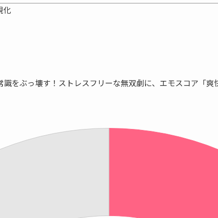
視化
常識をぶっ壊す！ストレスフリーな無双劇に、
エモスコア「爽快 