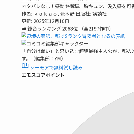
ネタバレなし！感動や衝撃、胸キュン、没入感を可
作者:
ｋａｋａｏ, 茨木野
出版社:
講談社
更新: 2025年12月10日
👑
総合ランキング
2068位
（全2197作中）
「自分は弱い」と思い込む超絶最強主人公が、都の
す。（編集部：YM）
auto_stories
シーモアで無料試し読み
エモスコアポイント