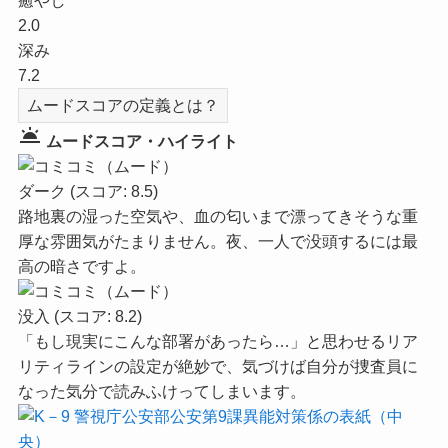
癒やし
2.0
深み
7.2
ムードスコアの定義とは？
wb_twilight
ムードスコア・ハイライト
ダーク
(スコア: 8.5)
路地裏の湿った空気や、血の匂いまで漂ってきそうな重
厚な雰囲気がたまりません。夜、一人で没頭するには最
高の暗さですよ。
没入
(スコア: 8.2)
「もし現実にこんな部署があったら…」と思わせるリア
リティラインの設定が絶妙で、気づけば自分が捜査員に
なった気分で読みふけってしまいます。