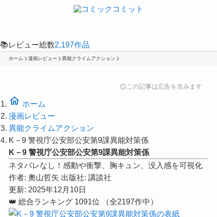
📚
レビュー総数
2,197
作品
ホーム
漫画レビュー
異能クライムアクション
この記事は広告を含みます
info
home
ホーム
漫画レビュー
異能クライムアクション
K－9 警視庁公安部公安第9課異能対策係
K－9 警視庁公安部公安第9課異能対策係
ネタバレなし！感動や衝撃、胸キュン、没入感を可視化
作者:
奧山哲矢
出版社:
講談社
更新: 2025年12月10日
👑
総合ランキング
1091位
（全2197作中）