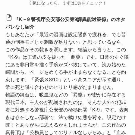
※気になったら、まずは1巻をチェック！
description
『K－9 警視庁公安部公安第9課異能対策係』のネタ
バレなし紹介
もしあなたが「最近の漫画は設定過多で疲れる、でも普
通の刑事モノじゃ刺激が足りない」と思っているなら、
この作品がその乾きを潤します。結論から言うと、この
『K-9』は王道の皮を被った「劇薬」です。日常のすぐ隣
にある非日常を描く手腕がズバ抜けていて、読み始めた
瞬間から、ページをめくる手が止まらなくなることを約
束します。
「緊張 8.8/10」
という高スコアが示す通り、
常に死と隣り合わせのヒリヒリ感がたまりません。
物語の舞台は、吸血鬼などの「異能」が密かに存在する
現代日本。主人公が配属されたのは、そんな人外の犯罪
者に対処する警視庁公安部の極秘部署「K-9」です。表向
きは存在しない部署で、法で裁けぬ悪を狩る。設定だけ
聞くとありがちに思えるかもしれませんが、この作品の
真骨頂は「公務員としてのリアルなしがらみ」と「血み