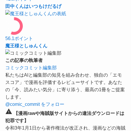
田中くんはいつもけだるげ
56.1
ポイント
魔王様としゅんくん
この記事の執筆者
コミックコミット編集部
私たちはAIと編集部の知見を組み合わせ、独自の「エモ
スコア」で漫画を評価するレビューサイトです。あなた
の「今、読みたい気分」に寄り添う、最高の1冊をご提案
します。
@comic_commit をフォロー
warning
【漫画rawや海賊版サイトからの違法ダウンロードは
犯罪です】
令和3年1月1日から著作権法が改正され、漫画などの海賊