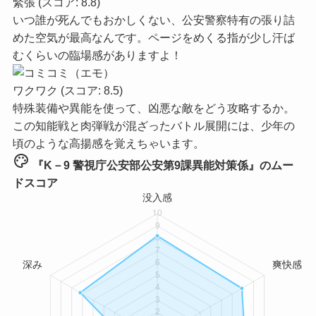
緊張
(スコア: 8.8)
いつ誰が死んでもおかしくない、公安警察特有の張り詰
めた空気が最高なんです。ページをめくる指が少し汗ば
むくらいの臨場感がありますよ！
ワクワク
(スコア: 8.5)
特殊装備や異能を使って、凶悪な敵をどう攻略するか。
この知能戦と肉弾戦が混ざったバトル展開には、少年の
頃のような高揚感を覚えちゃいます。
palette
『K－9 警視庁公安部公安第9課異能対策係』のムー
ドスコア