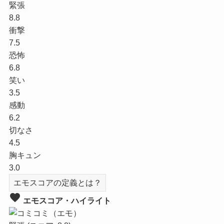
緊張
8.8
衝撃
7.5
恐怖
6.8
笑い
3.5
感動
6.2
切なさ
4.5
胸キュン
3.0
エモスコアの定義とは？
favorite
エモスコア・ハイライト