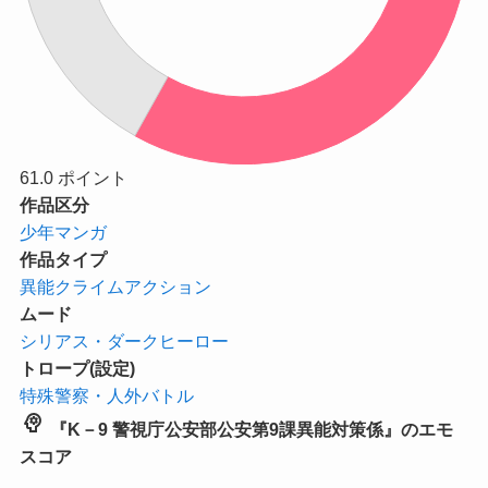
61.0
ポイント
作品区分
少年マンガ
作品タイプ
異能クライムアクション
ムード
シリアス・ダークヒーロー
トロープ(設定)
特殊警察・人外バトル
psychology
『K－9 警視庁公安部公安第9課異能対策係』のエモ
スコア