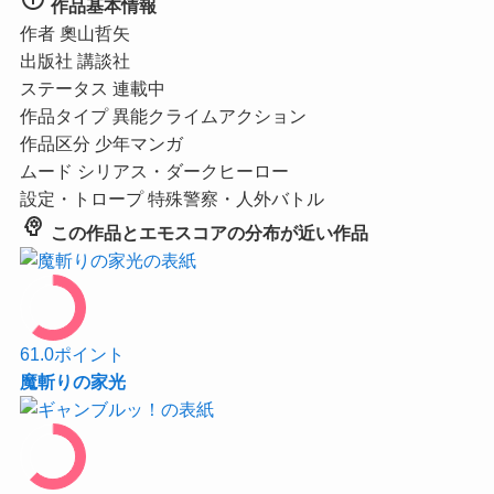
作品基本情報
作者
奧山哲矢
出版社
講談社
ステータス
連載中
作品タイプ
異能クライムアクション
作品区分
少年マンガ
ムード
シリアス・ダークヒーロー
設定・トロープ
特殊警察・人外バトル
psychology
この作品とエモスコアの分布が近い作品
61.0
ポイント
魔斬りの家光