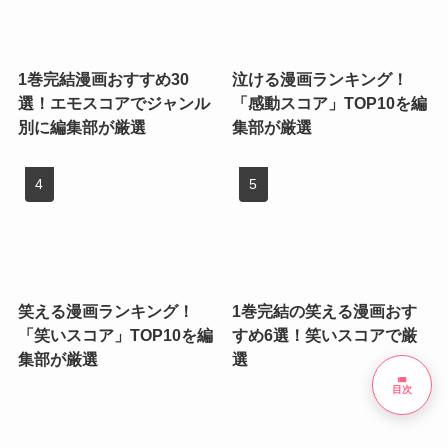
1巻完結漫画おすすめ30
泣ける漫画ランキング！
選！エモスコアでジャンル
「感動スコア」TOP10を編
別に編集部が厳選
集部が厳選
笑える漫画ランキング！
1巻完結の笑える漫画おす
「笑いスコア」TOP10を編
すめ6選！笑いスコアで厳
集部が厳選
選
list
目次