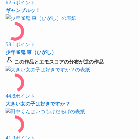
62.5
ポイント
ギャンブルッ！
58.1
ポイント
少年雀鬼 東（ひがし）
science
この作品とエモスコアの分布が逆の作品
44.6
ポイント
大きい女の子は好きですか？
41.9
ポイント