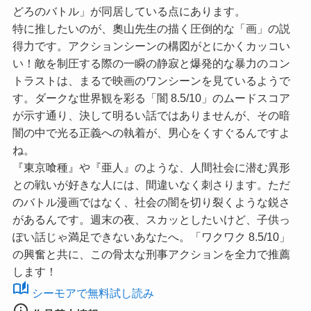
どろのバトル」が同居している点にあります。
特に推したいのが、奧山先生の描く圧倒的な「画」の説
得力です。アクションシーンの構図がとにかくカッコい
い！敵を制圧する際の一瞬の静寂と爆発的な暴力のコン
トラストは、まるで映画のワンシーンを見ているようで
す。ダークな世界観を彩る
「闇 8.5/10」
のムードスコア
が示す通り、決して明るい話ではありませんが、その暗
闇の中で光る正義への執着が、男心をくすぐるんですよ
ね。
『東京喰種』や『亜人』のような、人間社会に潜む異形
との戦いが好きな人には、間違いなく刺さります。ただ
のバトル漫画ではなく、社会の闇を切り裂くような鋭さ
があるんです。週末の夜、スカッとしたいけど、子供っ
ぽい話じゃ満足できないあなたへ。
「ワクワク 8.5/10」
の興奮と共に、この骨太な刑事アクションを全力で推薦
します！
auto_stories
シーモアで無料試し読み
info