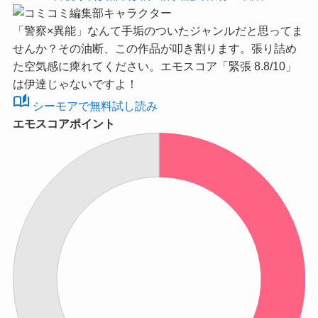
「警察×異能」なんて手垢のついたジャンルだと思ってま
せんか？その油断、この作品が叩き割ります。張り詰め
た空気感に痺れてください。
エモスコア「緊張 8.8/10」
は伊達じゃないですよ！
auto_stories
シーモアで無料試し読み
エモスコアポイント