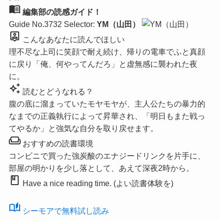
menu_book
編集部の読感ガイド！
Guide No.3732
Selector:
YM（山田）
person_pin
こんなあなたに読んでほしい
理不尽な上司に笑顔で耐え続け、帰りの電車でふと真顔
に戻り「俺、何やってんだろ」と虚無感に襲われた夜
に。
auto_awesome
読むとどうなれる？
腹の底に溜まっていたモヤモヤが、主人公たちの暴力的
なまでの正義執行によって昇華され、「明日もまた戦っ
てやるか」と強気な自分を取り戻せます。
weekend
おすすめの読書環境
コンビニで買った強炭酸のエナジードリンクを片手に、
部屋の明かりを少し落として、あえて深夜2時から。
book
Have a nice reading time. (よい読書体験を)
auto_stories
シーモアで無料試し読み