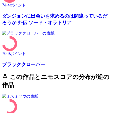
74.4
ポイント
ダンジョンに出会いを求めるのは間違っているだ
ろうか 外伝 ソード・オラトリア
70.9
ポイント
ブラッククローバー
science
この作品とエモスコアの分布が逆の
作品