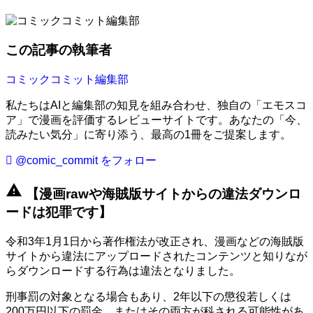
この記事の執筆者
コミックコミット編集部
私たちはAIと編集部の知見を組み合わせ、独自の「エモスコ
ア」で漫画を評価するレビューサイトです。あなたの「今、
読みたい気分」に寄り添う、最高の1冊をご提案します。
@comic_commit をフォロー
warning
【漫画rawや海賊版サイトからの違法ダウンロ
ードは犯罪です】
令和3年1月1日から著作権法が改正され、漫画などの海賊版
サイトから違法にアップロードされたコンテンツと知りなが
らダウンロードする行為は違法となりました。
刑事罰の対象となる場合もあり、2年以下の懲役若しくは
200万円以下の罰金、またはその両方が科される可能性があ