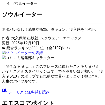
ソウルイーター
ソウルイーター
ネタバレなし！感動や衝撃、胸キュン、没入感を可視化
作者:
大久保篤
出版社:
スクウェア・エニックス
更新: 2025年12月10日
👑
総合ランキング
111位
（全2197作中）
「健全なる魂は…」このフレーズに痺れたことありません
か？とことんスタイリッシュで、でも泥臭いほど熱い。
「没
入 9.5/10」
のポップで狂気的な世界へようこそ！担当YM、
人生のバイブルです。
auto_stories
シーモアで無料試し読み
エモスコアポイント