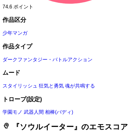
74.6
ポイント
作品区分
少年マンガ
作品タイプ
ダークファンタジー・バトルアクション
ムード
スタイリッシュ
狂気と勇気
魂が共鳴する
トロープ(設定)
学園モノ
武器人間
相棒(バディ)
psychology
『ソウルイーター』のエモスコア