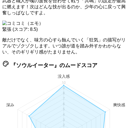
武器と職人が魂の波長を合わせて戦う「共鳴」の設定が最高
に燃えます！次はどんな技が出るのか、少年の心に戻って興
奮しっぱなしですよ。
緊張
(スコア: 8.5)
敵だけでなく、味方の心すら蝕んでいく「狂気」の描写がリ
アルでゾクゾクします。いつ誰が道を踏み外すかわからな
い、そのギリギリ感がたまりません。
palette
『ソウルイーター』のムードスコア