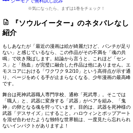
シーモアで無料試し読み
※気になったら、まずは1巻をチェック！
description
『ソウルイーター』のネタバレなし
紹介
もしあなたが「最近の漫画は絵が綺麗だけど、パンチが足り
ない」と感じているなら、この作品がその不満を「魂の共
鳴」で吹き飛ばします。結論から言うと、これほど「セン
ス」と「熱血」が完璧に融合した作品は他にありません。エ
モスコアにおける
「ワクワク 9.2/10」
という高得点が示す通
り、ページをめくる手が止まらなくなる、少年漫画の最高峰
です。
舞台は死神武器職人専門学校、通称「死武専」。そこでは
「職人」と、武器に変身する「武器」がペアを組み、「鬼
神」の卵となる魂を狩っています。目的は、武器を死神様の
武器「デスサイズ」にすること。ハロウィンとポップアート
を混ぜ合わせたような独特な世界観は、一度見たら忘れられ
ないインパクトがありますよ！