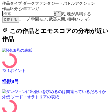
作品タイプ
ダークファンタジー・バトルアクション
作品区分
少年マンガ
ムード
スタイリッシュ, 狂気と勇気, 魂が共鳴する
設定・トロープ
学園モノ, 武器人間, 相棒(バディ)
閉じる
psychology
この作品とエモスコアの分布が近い
作品
73.1
ポイント
怪獣8号