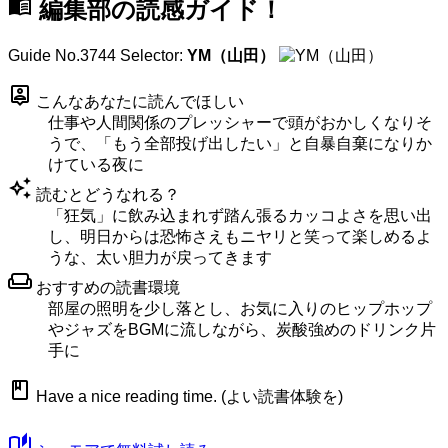
menu_book
編集部の読感ガイド！
Guide No.3744
Selector:
YM（山田）
person_pin
こんなあなたに読んでほしい
仕事や人間関係のプレッシャーで頭がおかしくなりそ
うで、「もう全部投げ出したい」と自暴自棄になりか
けている夜に
auto_awesome
読むとどうなれる？
「狂気」に飲み込まれず踏ん張るカッコよさを思い出
し、明日からは恐怖さえもニヤリと笑って楽しめるよ
うな、太い胆力が戻ってきます
weekend
おすすめの読書環境
部屋の照明を少し落とし、お気に入りのヒップホップ
やジャズをBGMに流しながら、炭酸強めのドリンク片
手に
book
Have a nice reading time. (よい読書体験を)
auto_stories