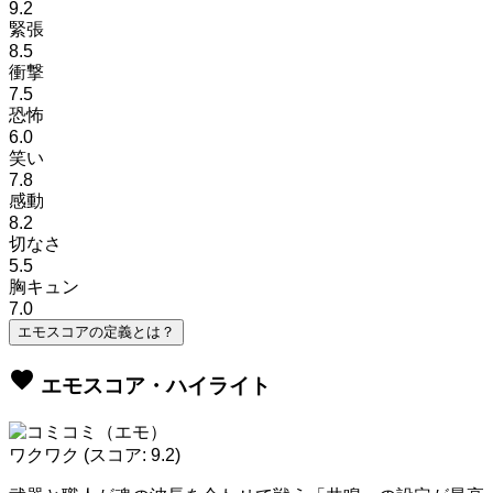
9.2
緊張
8.5
衝撃
7.5
恐怖
6.0
笑い
7.8
感動
8.2
切なさ
5.5
胸キュン
7.0
エモスコアの定義とは？
favorite
エモスコア・ハイライト
ワクワク
(スコア: 9.2)