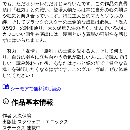
でも、ただオシャレなだけじゃないんです。この作品の真骨
頂は「狂気」との戦い。登場人物たちは常に自分の心の弱さ
や狂気と向き合っています。特に主人公のマカとソウルの
絆、そしてブラック☆スターの圧倒的な成長は必見。
「没入
9.5/10」
の評価通り、大久保篤先生の描く、歪んでいるのに
カッコいい画角や演出には、漫画という表現の可能性を感じ
ずにはいられません。
「努力」「友情」「勝利」の王道を愛する人、そして何よ
り、自分の弱さに立ち向かう勇気が欲しい人にこそ読んでほ
しい！読み終わった後、あなたはきっと鏡の前で「健全なる
魂」を確認したくなるはずです。このグルーヴ感、ぜひ体感
してください！
auto_stories
シーモアで無料試し読み
info
作品基本情報
作者
大久保篤
出版社
スクウェア・エニックス
ステータス
連載中