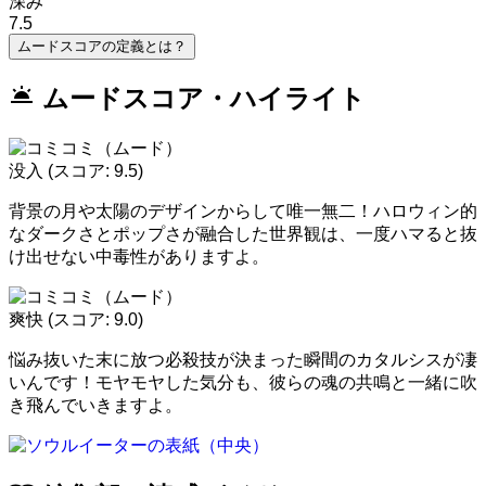
深み
7.5
ムードスコアの定義とは？
wb_twilight
ムードスコア・ハイライト
没入
(スコア: 9.5)
背景の月や太陽のデザインからして唯一無二！ハロウィン的
なダークさとポップさが融合した世界観は、一度ハマると抜
け出せない中毒性がありますよ。
爽快
(スコア: 9.0)
悩み抜いた末に放つ必殺技が決まった瞬間のカタルシスが凄
いんです！モヤモヤした気分も、彼らの魂の共鳴と一緒に吹
き飛んでいきますよ。