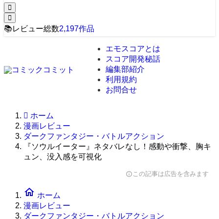
📚
レビュー総数
2,197
作品
エモスコアとは
スコア開発秘話
編集部紹介
利用規約
お問合せ
ホーム
漫画レビュー
ダークファンタジー・バトルアクション
『ソウルイーター』ネタバレなし！感動や衝撃、胸キ
ュン、没入感を可視化
この記事は広告を含みます
info
home
ホーム
漫画レビュー
ダークファンタジー・バトルアクション