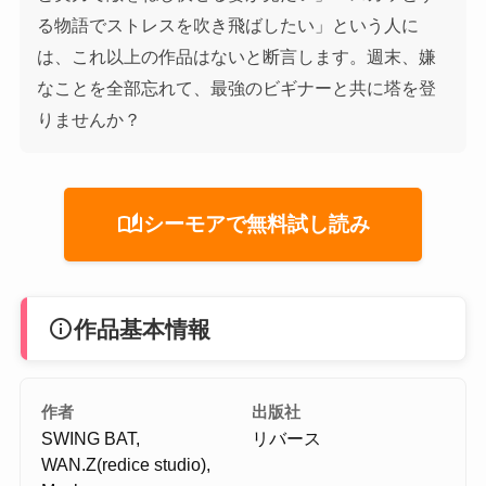
る物語でストレスを吹き飛ばしたい」という人に
は、これ以上の作品はないと断言します。週末、嫌
なことを全部忘れて、最強のビギナーと共に塔を登
りませんか？
auto_stories
シーモアで無料試し読み
info
作品基本情報
作者
出版社
SWING BAT,
リバース
WAN.Z(redice studio),