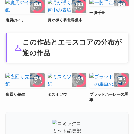
60.9
60.3
64.0
ポイント
ポイント
ポイント
一勝千金
魔男のイチ
月が導く異世界道中
この作品とエモスコアの分布が
science
逆の作品
62.9
56.9
60.3
ポイント
ポイント
ポイント
夜回り先生
ミスミソウ
ブラッドハーレーの馬
車