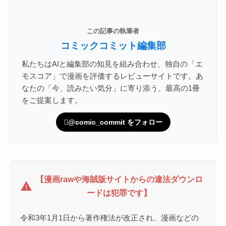
この記事の執筆者
コミックコミット編集部
私たちはAIと編集部の知見を組み合わせ、独自の「エ
モスコア」で漫画を評価するレビューサイトです。あ
なたの「今、読みたい気分」に寄り添う、最高の1冊
をご提案します。
@comic_commit をフォロー
【漫画rawや海賊版サイトからの違法ダウンロ
warning
ードは犯罪です】
令和3年1月1日から著作権法が改正され、漫画などの