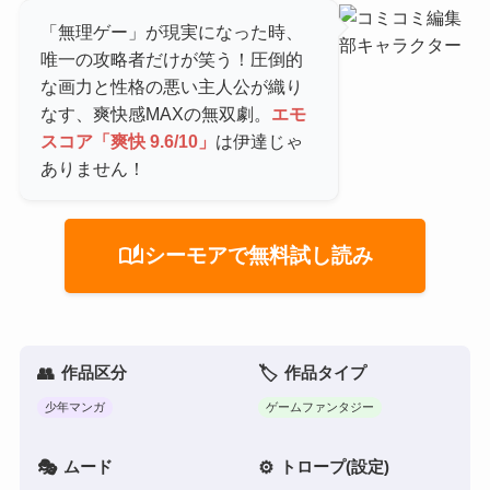
「無理ゲー」が現実になった時、
唯一の攻略者だけが笑う！圧倒的
な画力と性格の悪い主人公が織り
なす、爽快感MAXの無双劇。
エモ
スコア「爽快 9.6/10」
は伊達じゃ
ありません！
auto_stories
シーモアで無料試し読み
作品区分
作品タイプ
少年マンガ
ゲームファンタジー
ムード
トロープ(設定)