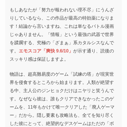
もしあなたが「努力が報われない理不尽」にうんざ
りしているなら、この作品が最高の特効薬になりま
す！結論から言いますね、これは単なるバトル漫画
じゃありません。「情報」という最強の武器で世界
を蹂躙する、究極の「ざまぁ」系カタルシスなんで
す。
エモスコア「爽快 9.6/10」
が示す通り、読後の
スッキリ感は保証しますよ。
物語は、超高難易度のゲーム「試練の塔」が現実世
界を侵食するところから始まります。人類が絶望す
る中、主人公のジンヒョクだけはニヤリと笑うんで
す。なぜなら彼は、誰もクリアできなかったこのゲ
ームを、11年もかけて唯一クリアした「廃人ゲーマ
ー」だから。隠し要素も攻略法も、全てを知り尽く
した彼にとって、絶望的なデスゲームはただの「ボ