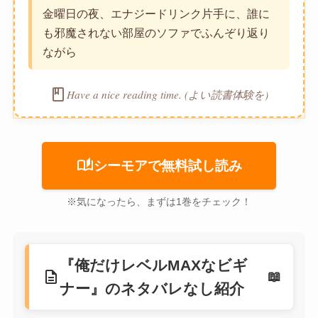
金曜日の夜、エナジードリンク片手に、誰に
も邪魔されない部屋のソファでふんぞり返り
ながら
book
Have a nice reading time. (よい読書体験を)
auto_stories
シーモアで無料試し読み
※気になったら、まずは1巻をチェック！
『俺だけレベルMAXなビギ
description
ナー』のネタバレなし紹介