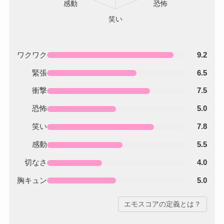
ワクワク
9.2
緊張
6.5
衝撃
7.5
恐怖
5.0
笑い
7.8
感動
5.5
切なさ
4.0
胸キュン
5.0
エモスコアの定義とは？