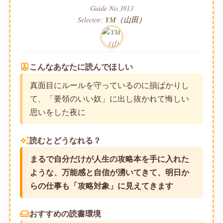
Guide No.3813
Selector:
YM（山田）
person_pin
こんなあなたに読んでほしい
真面目にルールを守っているのに損ばかりし
て、「要領のいい奴」に出し抜かれて悔しい
思いをした夜に
auto_awesome
読むとどうなれる？
まるで自分だけが人生の攻略本を手に入れた
ような、万能感と自信が湧いてきて、明日か
らの仕事も「攻略対象」に見えてきます
weekend
おすすめの読書環境