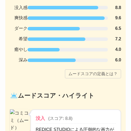
没入感
8.8
爽快感
9.6
ダーク
6.5
希望
7.2
癒やし
4.0
深み
6.0
ムードスコアの定義とは？
wb_twilight
ムードスコア・ハイライト
没入
(スコア: 8.8)
REDICE STUDIOによる圧倒的な画力が