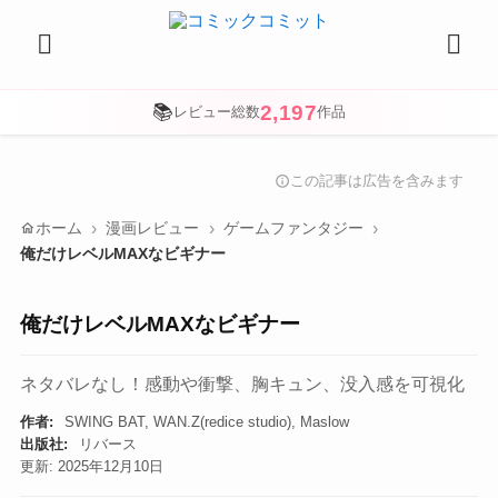
2,197
📚
レビュー総数
作品
この記事は広告を含みます
info
home
ホーム
漫画レビュー
ゲームファンタジー
俺だけレベルMAXなビギナー
俺だけレベルMAXなビギナー
ネタバレなし！感動や衝撃、胸キュン、没入感を可視化
作者:
SWING BAT, WAN.Z(redice studio), Maslow
出版社:
リバース
更新: 2025年12月10日