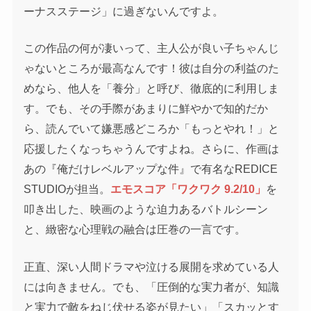
ーナスステージ」に過ぎないんですよ。
この作品の何が凄いって、主人公が良い子ちゃんじ
ゃないところが最高なんです！彼は自分の利益のた
めなら、他人を「養分」と呼び、徹底的に利用しま
す。でも、その手際があまりに鮮やかで知的だか
ら、読んでいて嫌悪感どころか「もっとやれ！」と
応援したくなっちゃうんですよね。さらに、作画は
あの『俺だけレベルアップな件』で有名なREDICE
STUDIOが担当。
エモスコア「ワクワク 9.2/10」
を
叩き出した、映画のような迫力あるバトルシーン
と、緻密な心理戦の融合は圧巻の一言です。
正直、深い人間ドラマや泣ける展開を求めている人
には向きません。でも、「圧倒的な実力者が、知識
と実力で敵をねじ伏せる姿が見たい」「スカッとす