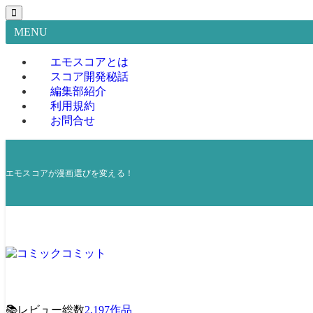
MENU
エモスコアとは
スコア開発秘話
編集部紹介
利用規約
お問合せ
エモスコアが漫画選びを変える！
📚
レビュー総数
2,197
作品