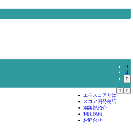
エモスコアとは
スコア開発秘話
編集部紹介
利用規約
お問合せ