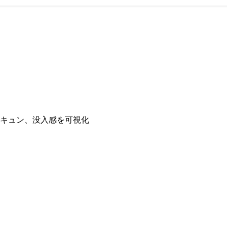
キュン、没入感を可視化