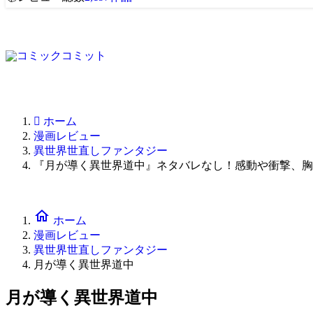
ホーム
漫画レビュー
異世界世直しファンタジー
『月が導く異世界道中』ネタバレなし！感動や衝撃、胸
home
ホーム
漫画レビュー
異世界世直しファンタジー
月が導く異世界道中
月が導く異世界道中