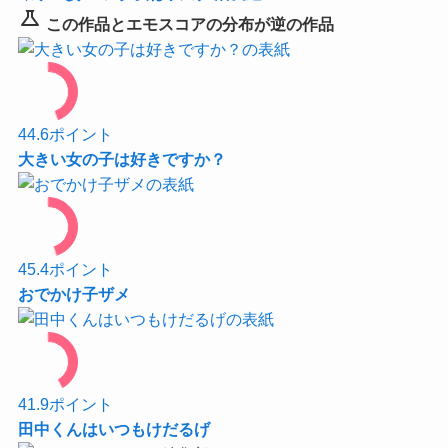
science
この作品とエモスコアの分布が逆の作品
44.6
ポイント
大きい女の子は好きですか？
45.4
ポイント
おでかけ子ザメ
41.9
ポイント
田中くんはいつもけだるげ