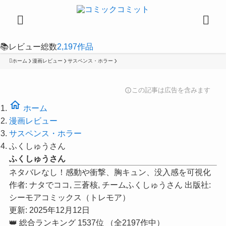
📚
レビュー総数
2,197
作品
ホーム
漫画レビュー
サスペンス・ホラー
この記事は広告を含みます
info
home
ホーム
漫画レビュー
サスペンス・ホラー
ふくしゅうさん
ふくしゅうさん
ネタバレなし！感動や衝撃、胸キュン、没入感を可視化
作者:
ナタでココ, 三蒼核, チームふくしゅうさん
出版社:
シーモアコミックス（トレモア）
更新: 2025年12月12日
👑
総合ランキング
1537位
（全2197作中）