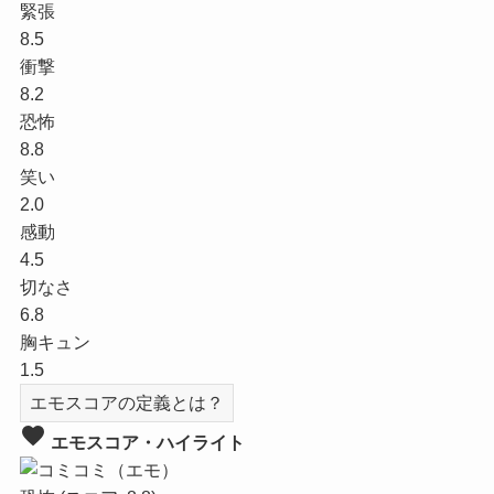
緊張
8.5
衝撃
8.2
恐怖
8.8
笑い
2.0
感動
4.5
切なさ
6.8
胸キュン
1.5
エモスコアの定義とは？
favorite
エモスコア・ハイライト