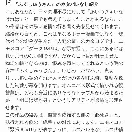
description
『ふくしゅうさん』のネタバレなし紹介
もしあなたが、日々の理不尽に対して「あいつさえいな
ければ」と一瞬でも考えてしまったことがあるなら、こ
の作品はその黒い感情の行き着く先を見せてくれます。
結論から言うと、これは単なるホラー漫画ではなく、現
代社会の歪みが生んだ「人間の業」のカタログです。
エ
モスコア「ダーク 9.4/10」
が示す通り、ここにあるのは
救いようのない闇ですが、だからこそ目が離せません。
物語の軸となるのは、恨みを晴らしてくれるという謎の
存在「ふくしゅうさん」。いじめ、パワハラ、裏切
り……追い詰められた人々がその名を呼ぶ時、常軌を逸
した制裁が幕を開けます。オムニバス形式で描かれる復
讐劇は、どれも身近にありそうなトラブルから始まるた
め、「明日は我が身」というリアリティが恐怖を加速さ
せます。
この作品の凄みは、復讐を依頼する側の「必死さ」と、
執行される側の「絶望」の対比にあります。
エモスコア
「緊張 8.5/10」
が表すように、いつバレるか、いつ代償