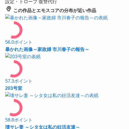
設定・トロープ
復讐代行
psychology
この作品とエモスコアの分布が近い作品
56.0
ポイント
暴かれた画像～家政婦 市川春子の報告～
57.3
ポイント
203号室
58.8
ポイント
壊サレ妻 ～シタ女は私の妊活友達～