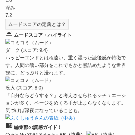
1.0
深み
7.2
ムードスコアの定義とは？
wb_twilight
ムードスコア・ハイライト
ダーク
(スコア: 9.4)
ハッピーエンドとは程遠い、重く湿った読後感が特徴で
す。人間の醜い部分をこれでもかと煮詰めたような世界
観に、どっぷりと浸れます。
没入
(スコア: 8.0)
「自分ならどうする？」と考えさせられるシチュエーシ
ョンが多く、ページをめくる手が止まらなくなります。
気づけば深夜になっていることも。
menu_book
編集部の読感ガイド！
Guide No.3964
Selector:
ES（遠藤）