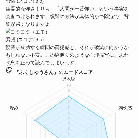
恐怖
(スコア: 8.8)
幽霊的な怖さよりも、「人間が一番怖い」という事実を
突きつけられます。復讐の方法が具体的かつ陰湿で、背
筋が寒くなりますよ。
緊張
(スコア: 8.5)
復讐が成功する瞬間の高揚感と、それが破滅に向かうか
もしれない不安。この綱渡りのような心理描写に、思わ
ず息を止めて読んでしまいます。
palette
『ふくしゅうさん』のムードスコア