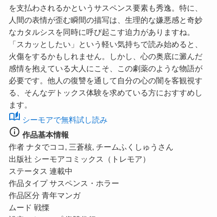
を支払わされるかというサスペンス要素も秀逸。特に、
人間の表情が歪む瞬間の描写は、生理的な嫌悪感と奇妙
なカタルシスを同時に呼び起こす迫力がありますね。
「スカッとしたい」という軽い気持ちで読み始めると、
火傷をするかもしれません。しかし、心の奥底に澱んだ
感情を抱えている大人にこそ、この劇薬のような物語が
必要です。他人の復讐を通して自分の心の闇を客観視す
る、そんなデトックス体験を求めている方におすすめし
ます。
auto_stories
シーモアで無料試し読み
info
作品基本情報
作者
ナタでココ, 三蒼核, チームふくしゅうさん
出版社
シーモアコミックス（トレモア）
ステータス
連載中
作品タイプ
サスペンス・ホラー
作品区分
青年マンガ
ムード
戦慄