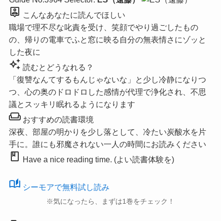
person_pin
こんなあなたに読んでほしい
職場で理不尽な叱責を受け、笑顔でやり過ごしたもの
の、帰りの電車でふと窓に映る自分の無表情さにゾッと
した夜に
auto_awesome
読むとどうなれる？
「復讐なんてするもんじゃないな」と少し冷静になりつ
つ、心の奥のドロドロした感情が代理で浄化され、不思
議とスッキリ眠れるようになります
weekend
おすすめの読書環境
深夜、部屋の明かりを少し落として、冷たい炭酸水を片
手に。誰にも邪魔されない一人の時間にお読みください
book
Have a nice reading time. (よい読書体験を)
auto_stories
シーモアで無料試し読み
※気になったら、まずは1巻をチェック！