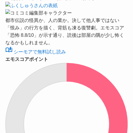
都市伝説の怪異か、人の業か。決して他人事ではない
「恨み」の行方を描く、背筋も凍る復讐劇。
エモスコア
「恐怖 8.8/10」
が示す通り、読後は部屋の隅が少し怖く
なるかもしれません。
auto_stories
シーモアで無料試し読み
エモスコアポイント