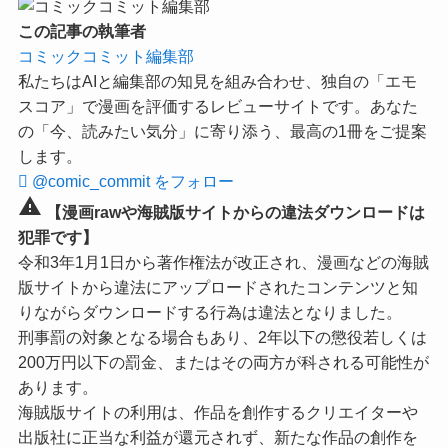
この記事の執筆者
コミックコミット編集部
私たちはAIと編集部の知見を組み合わせ、独自の「エモ
スコア」で漫画を評価するレビューサイトです。あなた
の「今、読みたい気分」に寄り添う、最高の1冊をご提案
します。
@comic_commit をフォロー
warning
【漫画rawや海賊版サイトからの違法ダウンロードは
犯罪です】
令和3年1月1日から著作権法が改正され、漫画などの海賊
版サイトから違法にアップロードされたコンテンツと知
りながらダウンロードする行為は違法となりました。
刑事罰の対象となる場合もあり、2年以下の懲役若しくは
200万円以下の罰金、またはその両方が科される可能性が
あります。
海賊版サイトの利用は、作品を創作するクリエイターや
出版社に正当な利益が還元されず、新たな作品の創作を