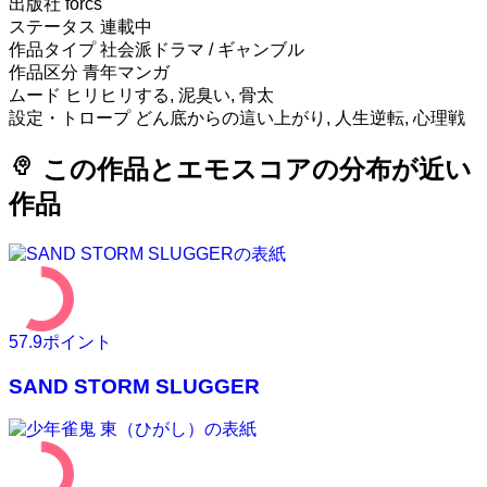
出版社
forcs
ステータス
連載中
作品タイプ
社会派ドラマ / ギャンブル
作品区分
青年マンガ
ムード
ヒリヒリする, 泥臭い, 骨太
設定・トロープ
どん底からの這い上がり, 人生逆転, 心理戦
psychology
この作品とエモスコアの分布が近い
作品
57.9
ポイント
SAND STORM SLUGGER