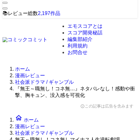
📚
レビュー総数
2,197
作品
エモスコアとは
スコア開発秘話
編集部紹介
利用規約
お問合せ
ホーム
漫画レビュー
社会派ドラマ / ギャンブル
『無王～職無し！コネ無…』ネタバレなし！感動や衝
撃、胸キュン、没入感を可視化
この記事は広告を含みます
info
home
ホーム
漫画レビュー
社会派ドラマ / ギャンブル
無王～職無し！コネ無しマイナス人生逆転劇場