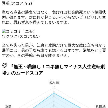
緊張
(スコア: 9.2)
単なる麻雀の勝負ではなく、負ければ社会的死という極限状
態が続きます。次に何が起こるかわからないピリピリした空
気に、思わず息を呑んでしまいますよ。
ワクワク
(スコア: 8.5)
全てを失った男が、知恵と度胸だけで巨大な敵に立ち向かう
展開には、男の子なら誰でも燃えるはずです。逆境をどう覆
すのか、その手腕から目が離せません。
palette
『無王～職無し！コネ無しマイナス人生逆転劇
場』のムードスコア