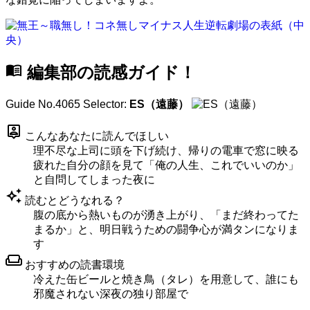
menu_book
編集部の読感ガイド！
Guide No.4065
Selector:
ES（遠藤）
person_pin
こんなあなたに読んでほしい
理不尽な上司に頭を下げ続け、帰りの電車で窓に映る
疲れた自分の顔を見て「俺の人生、これでいいのか」
と自問してしまった夜に
auto_awesome
読むとどうなれる？
腹の底から熱いものが湧き上がり、「まだ終わってた
まるか」と、明日戦うための闘争心が満タンになりま
す
weekend
おすすめの読書環境
冷えた缶ビールと焼き鳥（タレ）を用意して、誰にも
邪魔されない深夜の独り部屋で