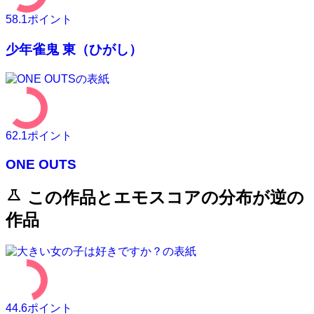
58.1
ポイント
少年雀鬼 東（ひがし）
62.1
ポイント
ONE OUTS
science
この作品とエモスコアの分布が逆の
作品
44.6
ポイント