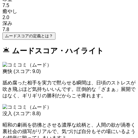
7.5
癒やし
2.0
深み
7.8
ムードスコアの定義とは？
wb_twilight
ムードスコア・ハイライト
爽快
(スコア: 9.0)
舐め腐った相手を実力で黙らせる瞬間は、日頃のストレスが
吹き飛ぶほど気持ちいいんです。圧倒的な「ざまぁ」展開で
はなく、ギリギリの勝利だからこそ痺れます。
没入
(スコア: 8.8)
昭和の劇画を彷彿とさせる濃厚な絵柄と、人間の欲が渦巻く
裏社会の描写がリアルで、気づけば自分もその場にいるよう
な錯覚に陥ってしまいますよ。