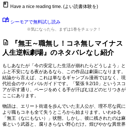
book
Have a nice reading time. (よい読書体験を)
auto_stories
シーモアで無料試し読み
※気になったら、まずは1巻をチェック！
description
『無王～職無し！コネ無しマイナス
人生逆転劇場』のネタバレなし紹介
もしあなたが「今の安定した生活が崩れたらどうしよう」と
ふと不安になる夜があるなら、この作品は劇薬になります。
結論から言えば、これは単なるギャンブル漫画ではなく、現
代社会のサバイバルガイドです。
「緊張 9.2/10」
というスコ
アが示す通り、ページをめくる手が汗ばむほどのヒリつきが
ここにあります。
物語は、エリート街道を歩んでいた主人公が、理不尽な罠に
より職もコネも全て失うところから始まります。いわゆる
「無王（なにもない）」状態。しかし、彼に残されたのは麻
雀という武器と、腐りきらない野心だけ。煌びやかな異世界