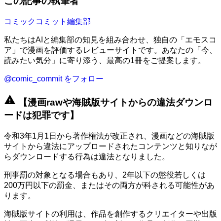
この記事の執筆者
コミックコミット編集部
私たちはAIと編集部の知見を組み合わせ、独自の「エモスコ
ア」で漫画を評価するレビューサイトです。あなたの「今、
読みたい気分」に寄り添う、最高の1冊をご提案します。
@comic_commit をフォロー
warning
【漫画rawや海賊版サイトからの違法ダウンロ
ードは犯罪です】
令和3年1月1日から著作権法が改正され、漫画などの海賊版
サイトから違法にアップロードされたコンテンツと知りなが
らダウンロードする行為は違法となりました。
刑事罰の対象となる場合もあり、2年以下の懲役若しくは
200万円以下の罰金、またはその両方が科される可能性があ
ります。
海賊版サイトの利用は、作品を創作するクリエイターや出版