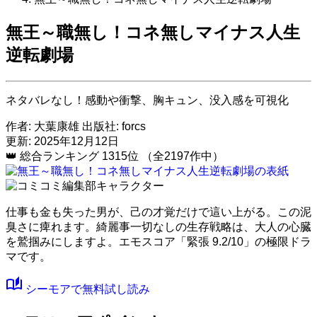
無王～職無し！コネ無しマイナス人生
逆転劇場
ネタバレなし！感動や衝撃、胸キュン、没入感を可視化
作者:
大葉康雄
出版社:
forcs
更新: 2025年12月12日
👑
総合ランキング
1315位
（全2197作中）
仕事も金も失った男が、己の才覚だけで這い上がる。この泥
臭さに痺れます。綺麗事一切なしの生存戦略は、大人の心臓
を鷲掴みにしますよ。
エモスコア「緊張 9.2/10」
の極限ドラ
マです。
auto_stories
シーモアで無料試し読み