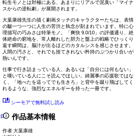
転生モノとは対極にある、あまりにリアルで泥臭い「マイナ
スからの逆転劇」が展開されます。
大葉康雄先生の描く劇画タッチのキャラクターたちは、表情
の皺一つ一つに人生の苦渋と執念が刻まれています。特に心
理描写の巧みさは特筆モノ。
「爽快 9.0/10」
の評価通り、絶
体絶命の窮地を、常人離れした胆力と盤上の戦略でひっくり
返す瞬間は、脳汁が出るほどのカタルシスを感じさせます。
人間の汚さと、それでも捨てきれない矜持のぶつかり合いが
熱いんです。
仕事で行き詰まっている人、あるいは「自分には何もない」
と嘆いている人にこそ読んでほしい。綺麗事の応援歌ではな
く、「地べたを這ってでも生きろ」と背中を蹴り飛ばしてく
れるような、強烈なエネルギーを持った一冊です。
auto_stories
シーモアで無料試し読み
info
作品基本情報
作者
大葉康雄