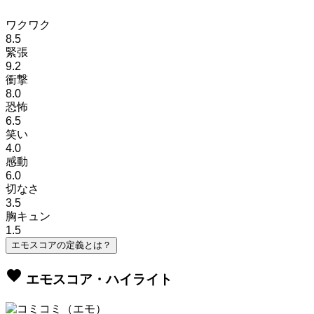
ワクワク
8.5
緊張
9.2
衝撃
8.0
恐怖
6.5
笑い
4.0
感動
6.0
切なさ
3.5
胸キュン
1.5
エモスコアの定義とは？
favorite
エモスコア・ハイライト