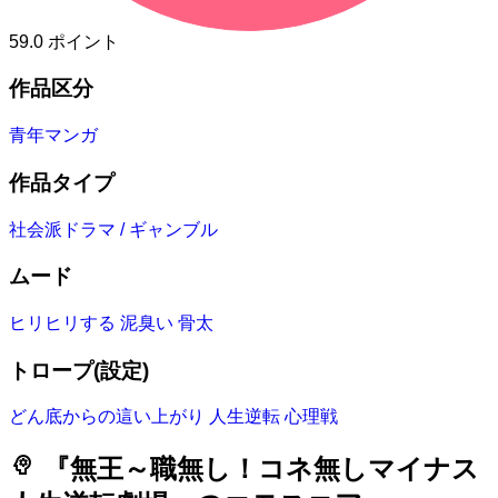
59.0
ポイント
作品区分
青年マンガ
作品タイプ
社会派ドラマ / ギャンブル
ムード
ヒリヒリする
泥臭い
骨太
トロープ(設定)
どん底からの這い上がり
人生逆転
心理戦
psychology
『無王～職無し！コネ無しマイナス