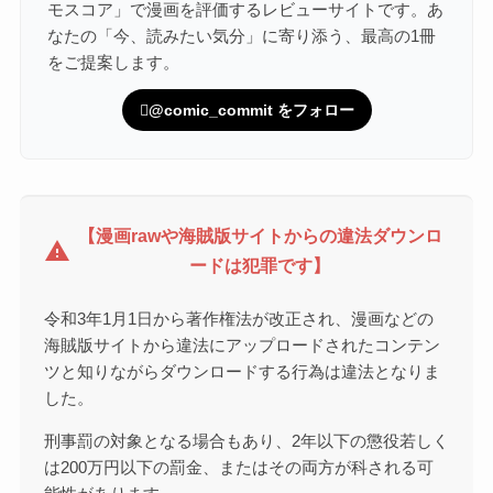
モスコア」で漫画を評価するレビューサイトです。あ
なたの「今、読みたい気分」に寄り添う、最高の1冊
をご提案します。
@comic_commit をフォロー
【漫画rawや海賊版サイトからの違法ダウンロ
warning
ードは犯罪です】
令和3年1月1日から著作権法が改正され、漫画などの
海賊版サイトから違法にアップロードされたコンテン
ツと知りながらダウンロードする行為は違法となりま
した。
刑事罰の対象となる場合もあり、2年以下の懲役若しく
は200万円以下の罰金、またはその両方が科される可