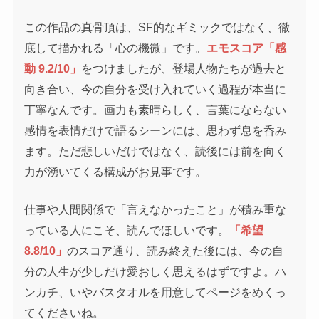
この作品の真骨頂は、SF的なギミックではなく、徹
底して描かれる「心の機微」です。
エモスコア「感
動 9.2/10」
をつけましたが、登場人物たちが過去と
向き合い、今の自分を受け入れていく過程が本当に
丁寧なんです。画力も素晴らしく、言葉にならない
感情を表情だけで語るシーンには、思わず息を呑み
ます。ただ悲しいだけではなく、読後には前を向く
力が湧いてくる構成がお見事です。
仕事や人間関係で「言えなかったこと」が積み重な
っている人にこそ、読んでほしいです。
「希望
8.8/10」
のスコア通り、読み終えた後には、今の自
分の人生が少しだけ愛おしく思えるはずですよ。ハ
ンカチ、いやバスタオルを用意してページをめくっ
てくださいね。