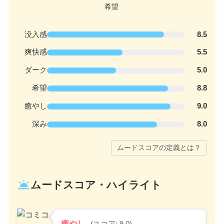
没入感
8.5
爽快感
5.5
ダーク
5.0
希望
8.8
癒やし
9.0
深み
8.0
ムードスコアの定義とは？
wb_twilight
ムードスコア・ハイライト
癒やし