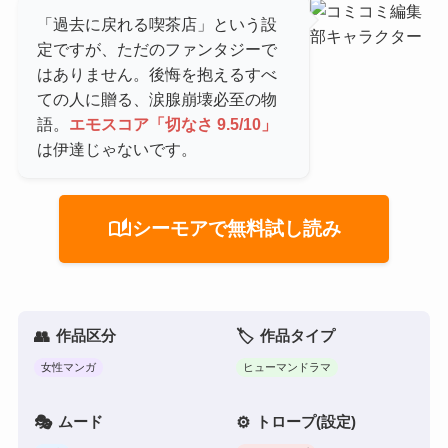
「過去に戻れる喫茶店」という設
定ですが、ただのファンタジーで
はありません。後悔を抱えるすべ
ての人に贈る、涙腺崩壊必至の物
語。
エモスコア「切なさ 9.5/10」
は伊達じゃないです。
auto_stories
シーモアで無料試し読み
作品区分
作品タイプ
女性マンガ
ヒューマンドラマ
ムード
トロープ(設定)