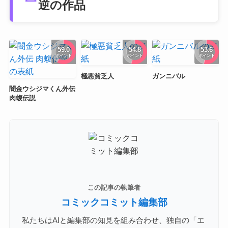
逆の作品
59.0
54.8
53.6
ポイント
ポイント
ポイント
極悪貧乏人
ガンニバル
闇金ウシジマくん外伝
肉蝮伝説
この記事の執筆者
コミックコミット編集部
私たちはAIと編集部の知見を組み合わせ、独自の「エ