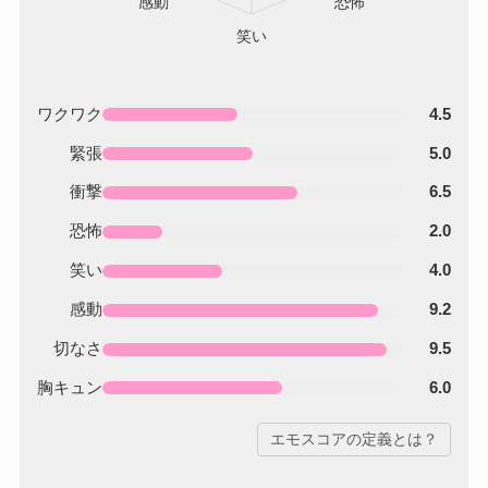
ワクワク
4.5
緊張
5.0
衝撃
6.5
恐怖
2.0
笑い
4.0
感動
9.2
切なさ
9.5
胸キュン
6.0
エモスコアの定義とは？