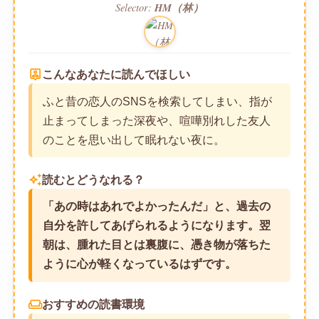
Selector:
HM（林）
person_pin
こんなあなたに読んでほしい
ふと昔の恋人のSNSを検索してしまい、指が
止まってしまった深夜や、喧嘩別れした友人
のことを思い出して眠れない夜に。
auto_awesome
読むとどうなれる？
「あの時はあれでよかったんだ」と、過去の
自分を許してあげられるようになります。翌
朝は、腫れた目とは裏腹に、憑き物が落ちた
ように心が軽くなっているはずです。
weekend
おすすめの読書環境