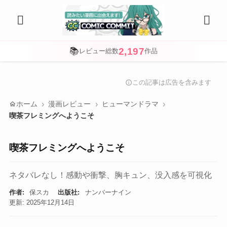
2,197
📚
レビュー総数
作品
この記事は広告を含みます
info
home
ホーム
漫画レビュー
ヒューマンドラマ
喫茶フレミングへようこそ
喫茶フレミングへようこそ
ネタバレなし！感動や衝撃、胸キュン、没入感を可視化
作者:
保スカ
出版社:
ナンバーナイン
更新: 2025年12月14日