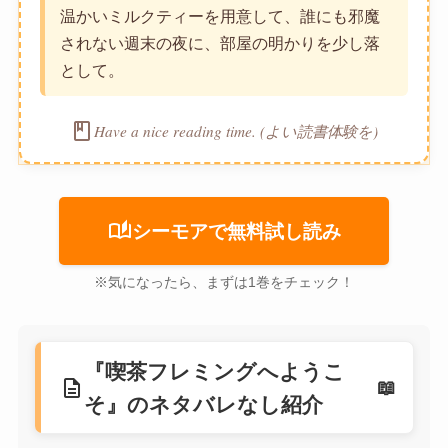
温かいミルクティーを用意して、誰にも邪魔
されない週末の夜に、部屋の明かりを少し落
として。
book
Have a nice reading time. (よい読書体験を)
auto_stories
シーモアで無料試し読み
※気になったら、まずは1巻をチェック！
『喫茶フレミングへようこ
description
そ』のネタバレなし紹介