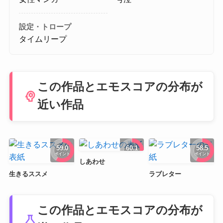
設定・トロープ
タイムリープ
この作品とエモスコアの分布が
psychology
近い作品
59.0
60.1
58.5
ポイント
ポイント
ポイント
しあわせ
生きるススメ
ラブレター
この作品とエモスコアの分布が
science