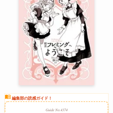
menu_book
編集部の読感ガイド！
Guide No.4374