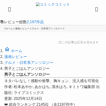
📚
レビュー総数
2,197
作品
ホーム
漫画レビュー
グルメ・日常系アンソロジー
この記事は広告を含みます
info
home
ホーム
漫画レビュー
グルメ・日常系アンソロジー
男子とごはんアンソロジー
男子とごはんアンソロジー
ネタバレなし！感動や衝撃、胸キュン、没入感を可視化
作者:
松本あやか, あかはち, 清水はろ, キミトワ編集部
出
版社:
ライブコミックス
更新: 2025年12月14日
👑
総合ランキング
2145位
（全2197作中）