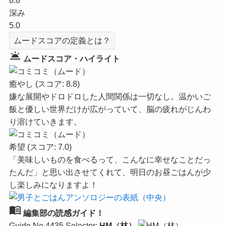
8.8
深み
5.0
ムードスコアの定義とは？
wb_twilight
ムードスコア・ハイライト
癒やし
(スコア: 8.8)
嫌な展開やドロドロした人間関係は一切なし。温かいご
飯と優しい世界だけが広がっていて、脳の疲れがじんわ
り溶けていきます。
希望
(スコア: 7.0)
「美味しいものを食べるって、こんなに幸せなことだっ
たんだ」と思い出させてくれて、明日のお昼ごはんが少
し楽しみになりますよ！
menu_book
編集部の読感ガイド！
Guide No.4435
Selector:
HM（林）