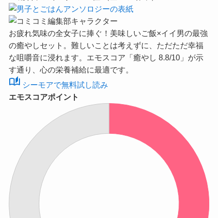
お疲れ気味の全女子に捧ぐ！美味しいご飯×イイ男の最強
の癒やしセット。難しいことは考えずに、ただただ幸福
な咀嚼音に浸れます。
エモスコア「癒やし 8.8/10」
が示
す通り、心の栄養補給に最適です。
auto_stories
シーモアで無料試し読み
エモスコアポイント