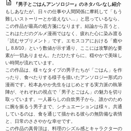
description
『男子とごはんアンソロジー』のネタバレなし紹介
もしあなたが、日々の仕事や人間関係に摩耗して「もう
難しいストーリーとか追えない…」と思っているなら、
この作品が最高の処方箋になります。結論から言うと、
これはただのグルメ漫画ではなく、疲れた心に染み渡る
「読むサプリメント」です。エモスコアにおける
「癒や
し 8.8/10」
という数値が示す通り、ここには攻撃的な要
素が一切ありません。ただひたすらに、穏やかで美味し
い時間が流れています。
この作品は、様々なタイプの男子たちが「ごはん」を作
ったり、食べたりする様子を描いたアンソロジー形式の
漫画です。松本あやか先生をはじめとする実力派の執筆
陣が、それぞれの視点で「男子とごはん」の魅力を切り
取っています。一人暮らしの自炊男子から、誰かのため
に腕を振るう男子まで、シチュエーションは様々。共通
しているのは、食を通じて描かれる彼らの無防備な表情
と、日常のささやかな幸せです。
この作品の真骨頂は、料理のシズル感とキャラクターの