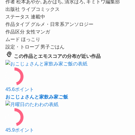
作者
松本あやか, あかはち, 清水はろ, キミトワ編集部
出版社
ライブコミックス
ステータス
連載中
作品タイプ
グルメ・日常系アンソロジー
作品区分
女性マンガ
ムード
ほっこり
設定・トロープ
男子ごはん
psychology
この作品とエモスコアの分布が近い作品
45.6
ポイント
おこじょさんと家飲み家ご飯
45.9
ポイント