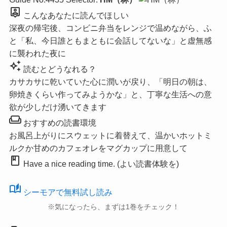
person_pin
こんなあなたに読んでほしい
深夜の帰宅後、コンビニ弁当をレンジで温めながら、ふ
と「私、今日誰ともまともに会話してないな」と虚無感
に襲われた夜に
auto_awesome
読むとどうなれる？
カサカサに乾いていた心に潤いが戻り、「明日の朝は、
卵焼きくらい作ってみようかな」と、丁寧な生活への意
欲が少しだけ湧いてきます
weekend
おすすめの読書環境
お風呂上がりにスウェットに着替えて、温かいホットミ
ルクか甘めのカフェオレをマグカップに用意して
book
Have a nice reading time. (よい読書体験を)
auto_stories
シーモアで無料試し読み
※気になったら、まずは1巻をチェック！