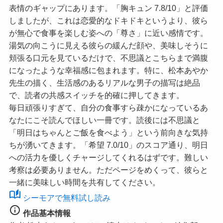
表情のギャップにあります。
「胸キュン 7.8/10」
と評価
しましたが、これは恋愛的なドキドキというより、彼ら
が無心で食事を楽しむ姿への「尊さ」に近い感情です。
湯気の向こうに見える彼らの緩んだ顔や、美味しそうに
頬張る口元を見ているだけで、不思議とこちらまで満腹
になったような幸福感に包まれます。特に、松本あやか
先生の描く、生活感のあるリアルな男子の描写は絶品
で、読者の共感スイッチを的確に押してきます。
毎日頑張りすぎて、自分の食事すら疎かになっているあ
なたにこそ読んでほしい一冊です。読後には不思議と
「明日はちゃんとご飯を食べよう」という前向きな気持
ちが湧いてきます。
「希望 7.0/10」
のスコア通り、明日
への活力を優しくチャージしてくれるはずです。難しい
考察は必要ありません。ただページをめくって、彼らと
一緒に美味しい時間を共有してください。
auto_stories
シーモアで無料試し読み
info
作品基本情報