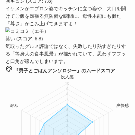
胸キュン
(スコア: 7.8)
イケメンがエプロン姿でキッチンに立つ姿や、大口を開
けてご飯を頬張る無防備な瞬間に、母性本能にも似た
「尊さ」がこみ上げてきますよ！
笑い
(スコア: 6.8)
気取ったグルメ評論ではなく、失敗したり熱すぎたりす
る「等身大の食事風景」が描かれていて、思わずフフッ
と口角が緩んでしまいます。
palette
『男子とごはんアンソロジー』のムードスコア