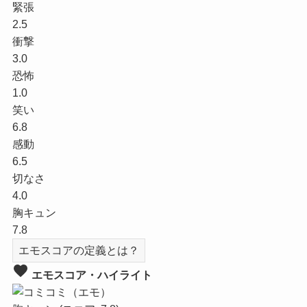
緊張
2.5
衝撃
3.0
恐怖
1.0
笑い
6.8
感動
6.5
切なさ
4.0
胸キュン
7.8
エモスコアの定義とは？
favorite
エモスコア・ハイライト