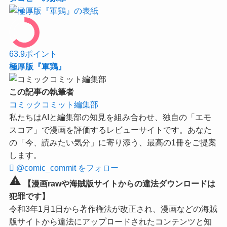
63.9
ポイント
極厚版『軍鶏』
この記事の執筆者
コミックコミット編集部
私たちはAIと編集部の知見を組み合わせ、独自の「エモ
スコア」で漫画を評価するレビューサイトです。あなた
の「今、読みたい気分」に寄り添う、最高の1冊をご提案
します。
@comic_commit をフォロー
warning
【漫画rawや海賊版サイトからの違法ダウンロードは
犯罪です】
令和3年1月1日から著作権法が改正され、漫画などの海賊
版サイトから違法にアップロードされたコンテンツと知