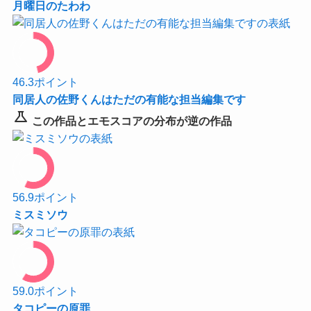
月曜日のたわわ
46.3
ポイント
同居人の佐野くんはただの有能な担当編集です
science
この作品とエモスコアの分布が逆の作品
56.9
ポイント
ミスミソウ
59.0
ポイント
タコピーの原罪