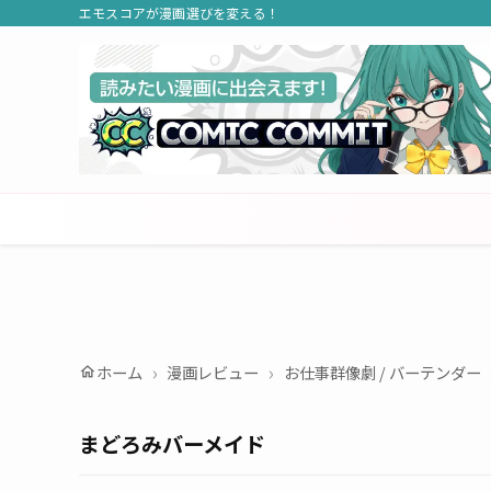
エモスコアが漫画選びを変える！
ホーム
漫画レビュー
お仕事群像劇 / バーテンダー
home
まどろみバーメイド