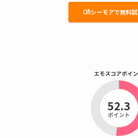
シーモアで無料試
auto_stories
エモスコアポイ
52.3
ポイント