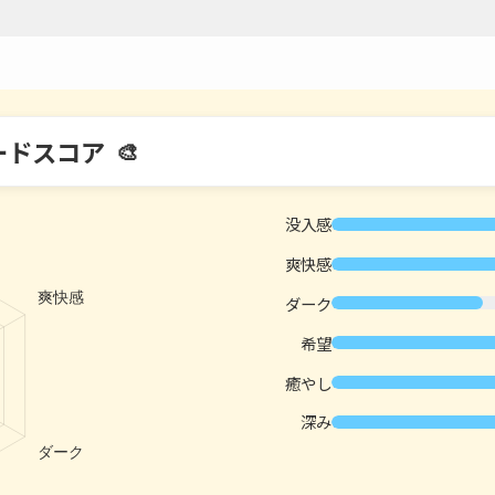
ードスコア
没入感
爽快感
ダーク
希望
癒やし
深み