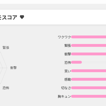
モスコア
ワクワク
緊張
衝撃
恐怖
笑い
感動
切なさ
胸キュン