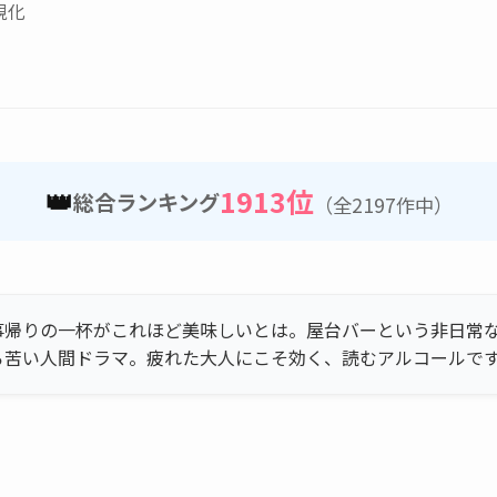
視化
👑
1913位
総合ランキング
（全2197作中）
事帰りの一杯がこれほど美味しいとは。屋台バーという非日常
ろ苦い人間ドラマ。疲れた大人にこそ効く、読むアルコールで