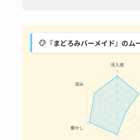
『まどろみバーメイド』のム
palette