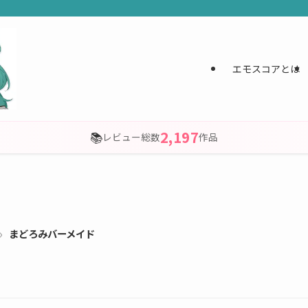
エモスコアとは
2,197
📚
レビュー総数
作品
まどろみバーメイド