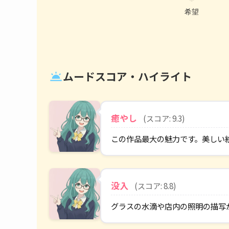
ムードスコア・ハイライト
wb_twilight
癒やし
(スコア: 9.3)
この作品最大の魅力です。美しい
没入
(スコア: 8.8)
グラスの水滴や店内の照明の描写