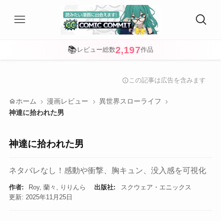
2,197
📚
レビュー総数
作品
この記事は広告を含みます
info
home
ホーム
漫画レビュー
異世界スローライフ
神達に拾われた男
神達に拾われた男
ネタバレなし！感動や衝撃、胸キュン、没入感を可視化
作者:
Roy, 蘭々, りりんら
出版社:
スクウェア・エニックス
更新: 2025年11月25日