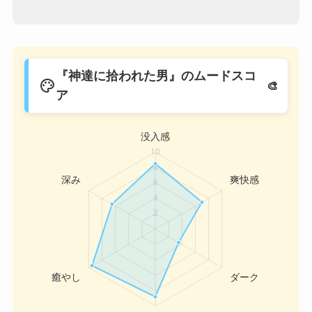
『神達に拾われた男』のムードスコ
palette
ア