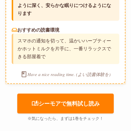
ように深く、安らかな眠りにつけるようにな
ります
weekend
おすすめの読書環境
スマホの通知を切って、温かいハーブティー
かホットミルクを片手に、一番リラックスで
きる部屋着で
book
Have a nice reading time. (よい読書体験を)
auto_stories
シーモアで無料試し読み
※気になったら、まずは1巻をチェック！