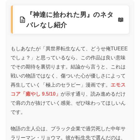
『神達に拾われた男』のネタ
description
バレなし紹介
もしあなたが「異世界転生なんて、どうせ俺TUEEE
でしょ？」と思っているなら、この作品は良い意味
でその期待を裏切ります。結論から言うと、これは
戦いの物語ではなく、傷ついた心が優しさによって
再生していく「極上のセラピー」漫画です。
エモス
コア「癒やし 9.5/10」
が示す通り、読み進めるだけ
で肩の力が抜けていく感覚、ぜひ味わってほしいん
です。
物語の主人公は、ブラック企業で過労死した中年サ
ラリーマン・リョウマ。彼が転生先で選んだのは、