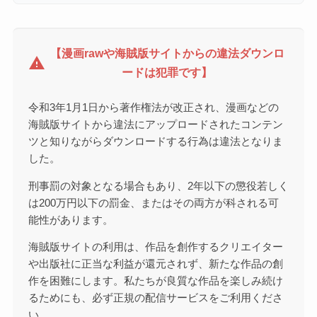
【漫画rawや海賊版サイトからの違法ダウンロ
warning
ードは犯罪です】
令和3年1月1日から著作権法が改正され、漫画などの
海賊版サイトから違法にアップロードされたコンテン
ツと知りながらダウンロードする行為は違法となりま
した。
刑事罰の対象となる場合もあり、2年以下の懲役若しく
は200万円以下の罰金、またはその両方が科される可
能性があります。
海賊版サイトの利用は、作品を創作するクリエイター
や出版社に正当な利益が還元されず、新たな作品の創
作を困難にします。私たちが良質な作品を楽しみ続け
るためにも、必ず正規の配信サービスをご利用くださ
い。