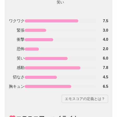
ワクワク
7.5
緊張
3.0
衝撃
4.0
恐怖
2.0
笑い
6.0
感動
7.8
切なさ
4.5
胸キュン
6.5
エモスコアの定義とは？