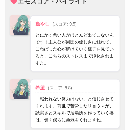
favorite
エモスコア・ハイライト
癒やし
(スコア: 9.5)
とにかく悪い人がほとんど出てこないん
です！主人公が周囲の優しさに触れて、
こわばった心が解けていく様子を見てい
ると、こちらのストレスまで浄化されま
すよ。
希望
(スコア: 8.8)
「報われない努力はない」と信じさせて
くれます。前世で苦労したリョウマが、
誠実さとスキルで居場所を作っていく姿
は、働く僕らに勇気をくれますね。