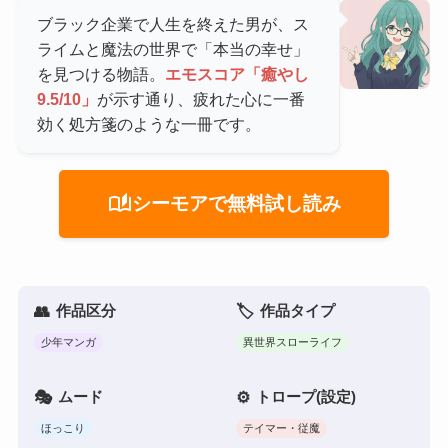
ブラック企業で人生を終えた男が、ス
ライムと魔法の世界で「本当の幸せ」
を見つける物語。
エモスコア「癒やし
9.5/10」
が示す通り、疲れた心に一番
効く処方箋のような一冊です。
auto_stories
シーモアで無料試し読み
作品区分
作品タイプ
少年マンガ
異世界スローライフ
ムード
トロープ(設定)
ほっこり
テイマー・従魔