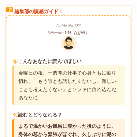
menu_book
編集部の読感ガイド！
Guide No.783
Selector:
YM（山田）
person_pin
こんなあなたに読んでほしい
金曜日の夜、一週間の仕事で心身ともに擦り
切れ、「もう誰とも話したくないし、難しい
ことも考えたくない」とソファに倒れ込んだ
あなたに
auto_awesome
読むとどうなれる？
まるで温かいお風呂に浸かった後のように、
身体の芯から緊張がほぐれ、久しぶりに泥の