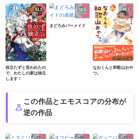
51.5
52.3
49.6
ポイント
ポイント
ポイント
まどろみバーメイド
なおくんと和歌山おや
役立たずと言われたの
つ。
で、わたしの家は独立
します！
この作品とエモスコアの分布が
science
逆の作品