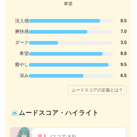
没入感
8.5
爽快感
7.0
ダーク
3.5
希望
8.8
癒やし
9.5
深み
6.5
ムードスコアの定義とは？
wb_twilight
ムードスコア・ハイライト
没入
(スコア: 8.5)