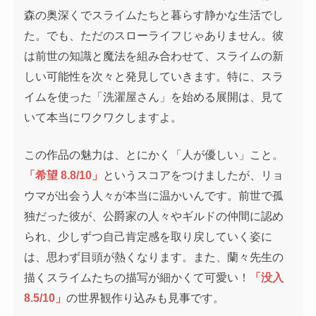
森の奥深くでスライムたちと暮らす静かな生活でし
た。でも、ただのスローライフじゃありません。彼
は前世の知識と魔法を組み合わせて、スライムの新
しい可能性を次々と発見していきます。特に、スラ
イムを使った「洗濯屋さん」を始める展開は、見て
いて本当にワクワクしますよ。
この作品の魅力は、とにかく「人が優しい」こと。
「希望 8.8/10」
というスコアをつけましたが、リョ
ウマが出会う人々が本当に温かいんです。前世で孤
独だった彼が、公爵家の人々やギルドの仲間に認め
られ、少しずつ自己肯定感を取り戻していく姿に
は、思わず目頭が熱くなります。また、蘭々先生の
描くスライムたちの描写が細かくて可愛い！
「没入
8.5/10」
の世界観作り込みも見事です。