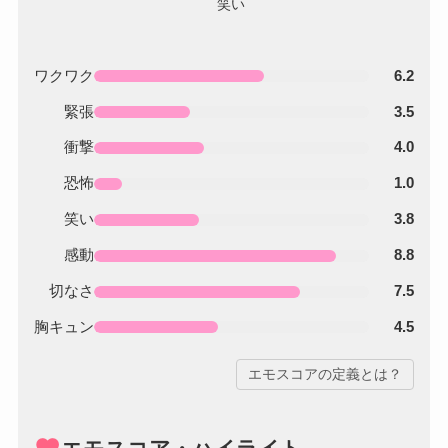
ワクワク
6.2
緊張
3.5
衝撃
4.0
恐怖
1.0
笑い
3.8
感動
8.8
切なさ
7.5
胸キュン
4.5
エモスコアの定義とは？