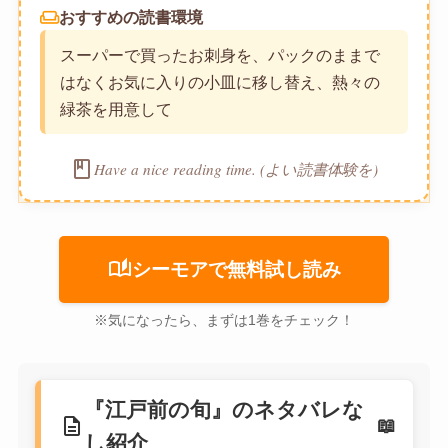
weekend
おすすめの読書環境
スーパーで買ったお刺身を、パックのままで
はなくお気に入りの小皿に移し替え、熱々の
緑茶を用意して
book
Have a nice reading time. (よい読書体験を)
auto_stories
シーモアで無料試し読み
※気になったら、まずは1巻をチェック！
『江戸前の旬』のネタバレな
description
し紹介