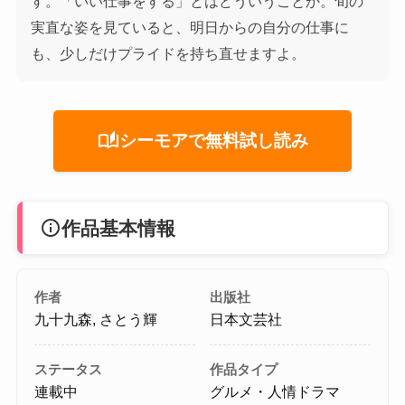
す。「いい仕事をする」とはどういうことか。旬の
実直な姿を見ていると、明日からの自分の仕事に
も、少しだけプライドを持ち直せますよ。
auto_stories
シーモアで無料試し読み
info
作品基本情報
作者
出版社
九十九森, さとう輝
日本文芸社
ステータス
作品タイプ
連載中
グルメ・人情ドラマ