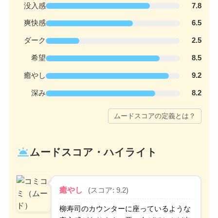
没入感
7.8
爽快感
6.5
ダーク
2.5
希望
8.5
癒やし
9.2
深み
8.2
ムードスコアの定義とは？
wb_twilight
ムードスコア・ハイライト
癒やし
(スコア: 9.2)
柳寿司のカウンターに座っているような