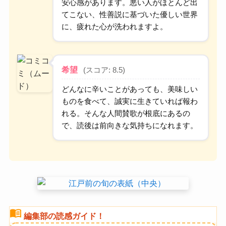
安心感があります。悪い人がほとんど出
てこない、性善説に基づいた優しい世界
に、疲れた心が洗われますよ。
希望
(スコア: 8.5)
どんなに辛いことがあっても、美味しい
ものを食べて、誠実に生きていれば報わ
れる。そんな人間賛歌が根底にあるの
で、読後は前向きな気持ちになれます。
menu_book
編集部の読感ガイド！