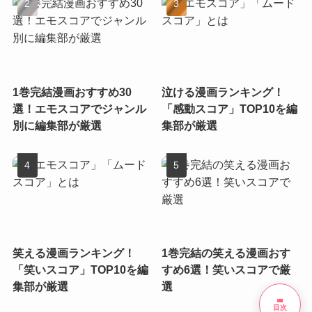
1巻完結漫画おすすめ30
泣ける漫画ランキング！
選！エモスコアでジャンル
「感動スコア」TOP10を編
別に編集部が厳選
集部が厳選
笑える漫画ランキング！
1巻完結の笑える漫画おす
「笑いスコア」TOP10を編
すめ6選！笑いスコアで厳
集部が厳選
選
list
目次