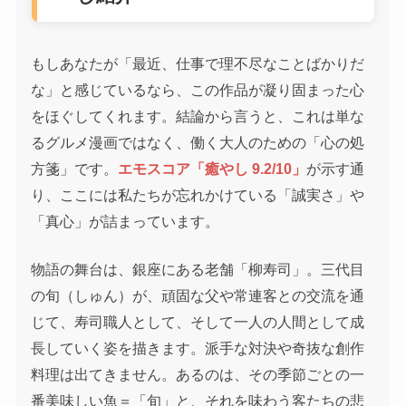
もしあなたが「最近、仕事で理不尽なことばかりだ
な」と感じているなら、この作品が凝り固まった心
をほぐしてくれます。結論から言うと、これは単な
るグルメ漫画ではなく、働く大人のための「心の処
方箋」です。
エモスコア「癒やし 9.2/10」
が示す通
り、ここには私たちが忘れかけている「誠実さ」や
「真心」が詰まっています。
物語の舞台は、銀座にある老舗「柳寿司」。三代目
の旬（しゅん）が、頑固な父や常連客との交流を通
じて、寿司職人として、そして一人の人間として成
長していく姿を描きます。派手な対決や奇抜な創作
料理は出てきません。あるのは、その季節ごとの一
番美味しい魚＝「旬」と、それを味わう客たちの悲