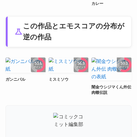
カレー
この作品とエモスコアの分布が
science
逆の作品
53.6
56.9
59.0
ポイント
ポイント
ポイント
ガンニバル
ミスミソウ
闇金ウシジマくん外伝
肉蝮伝説