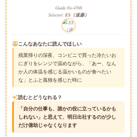
Guide No.4768
Selector:
ES（遠藤）
person_pin
こんなあなたに読んでほしい
残業帰りの深夜、コンビニで買った冷たいお
にぎりをレンジで温めながら、「あー、なん
か人の体温を感じる温かいものが食べたい
な」とふと孤独を感じた時に
auto_awesome
読むとどうなれる？
「自分の仕事も、誰かの役に立っているかも
しれない」と思えて、明日出社するのが少し
だけ億劫じゃなくなります