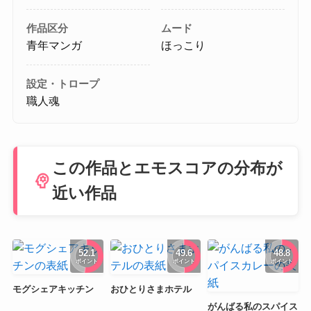
作品区分
ムード
青年マンガ
ほっこり
設定・トロープ
職人魂
この作品とエモスコアの分布が
psychology
近い作品
52.1
49.6
48.8
ポイント
ポイント
ポイント
モグシェアキッチン
おひとりさまホテル
がんばる私のスパイス