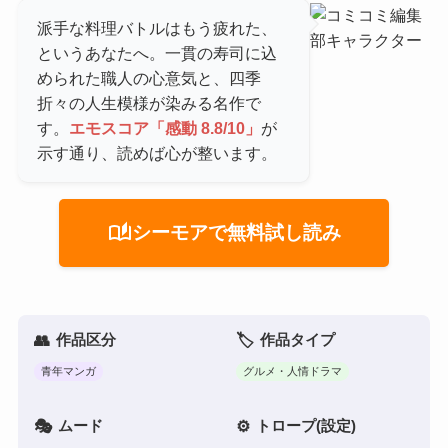
派手な料理バトルはもう疲れた、
というあなたへ。一貫の寿司に込
められた職人の心意気と、四季
折々の人生模様が染みる名作で
す。
エモスコア「感動 8.8/10」
が
示す通り、読めば心が整います。
auto_stories
シーモアで無料試し読み
作品区分
作品タイプ
青年マンガ
グルメ・人情ドラマ
ムード
トロープ(設定)