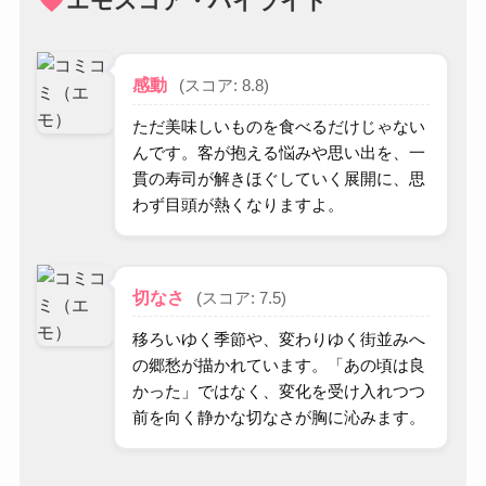
favorite
エモスコア・ハイライト
感動
(スコア: 8.8)
ただ美味しいものを食べるだけじゃない
んです。客が抱える悩みや思い出を、一
貫の寿司が解きほぐしていく展開に、思
わず目頭が熱くなりますよ。
切なさ
(スコア: 7.5)
移ろいゆく季節や、変わりゆく街並みへ
の郷愁が描かれています。「あの頃は良
かった」ではなく、変化を受け入れつつ
前を向く静かな切なさが胸に沁みます。