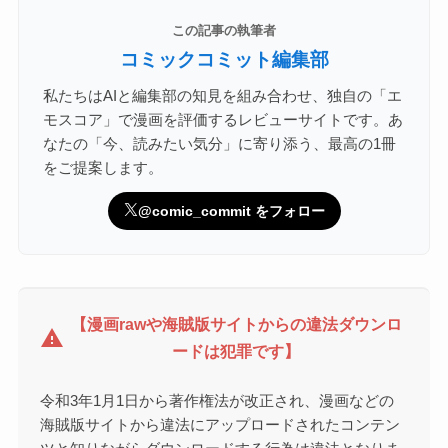
この記事の執筆者
コミックコミット編集部
私たちはAIと編集部の知見を組み合わせ、独自の「エ
モスコア」で漫画を評価するレビューサイトです。あ
なたの「今、読みたい気分」に寄り添う、最高の1冊
をご提案します。
@comic_commit をフォロー
【漫画rawや海賊版サイトからの違法ダウンロ
warning
ードは犯罪です】
令和3年1月1日から著作権法が改正され、漫画などの
海賊版サイトから違法にアップロードされたコンテン