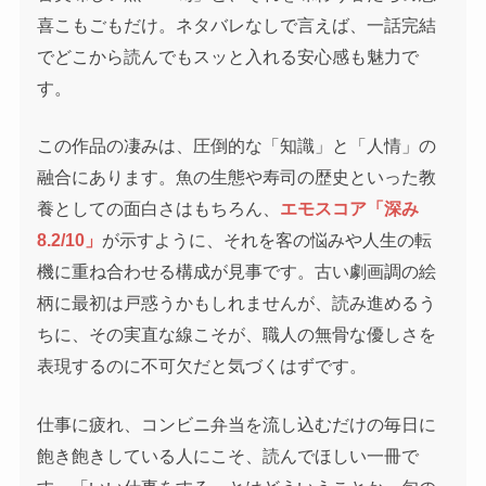
喜こもごもだけ。ネタバレなしで言えば、一話完結
でどこから読んでもスッと入れる安心感も魅力で
す。
この作品の凄みは、圧倒的な「知識」と「人情」の
融合にあります。魚の生態や寿司の歴史といった教
養としての面白さはもちろん、
エモスコア「深み
8.2/10」
が示すように、それを客の悩みや人生の転
機に重ね合わせる構成が見事です。古い劇画調の絵
柄に最初は戸惑うかもしれませんが、読み進めるう
ちに、その実直な線こそが、職人の無骨な優しさを
表現するのに不可欠だと気づくはずです。
仕事に疲れ、コンビニ弁当を流し込むだけの毎日に
飽き飽きしている人にこそ、読んでほしい一冊で