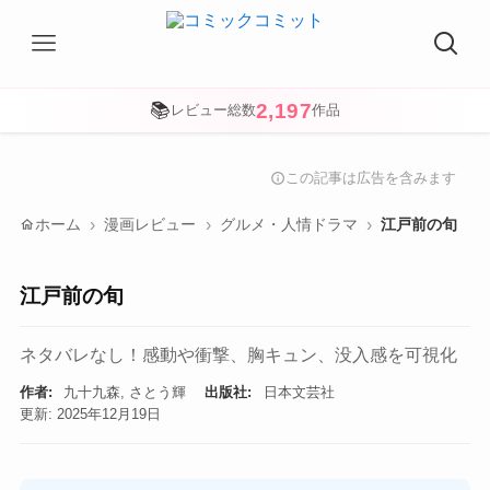
2,197
📚
レビュー総数
作品
この記事は広告を含みます
info
home
ホーム
漫画レビュー
グルメ・人情ドラマ
江戸前の旬
江戸前の旬
ネタバレなし！感動や衝撃、胸キュン、没入感を可視化
作者:
九十九森, さとう輝
出版社:
日本文芸社
更新: 2025年12月19日