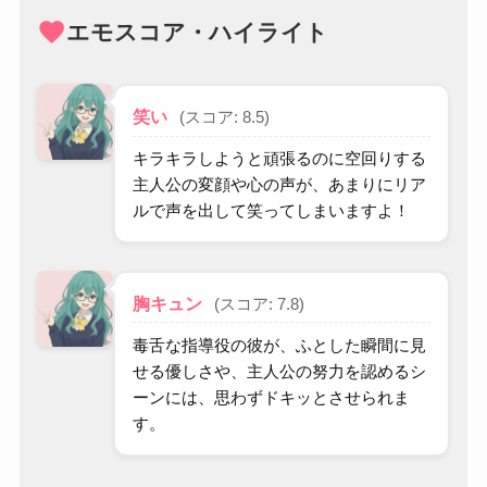
favorite
エモスコア・ハイライト
笑い
(スコア: 8.5)
キラキラしようと頑張るのに空回りする
主人公の変顔や心の声が、あまりにリア
ルで声を出して笑ってしまいますよ！
胸キュン
(スコア: 7.8)
毒舌な指導役の彼が、ふとした瞬間に見
せる優しさや、主人公の努力を認めるシ
ーンには、思わずドキッとさせられま
す。