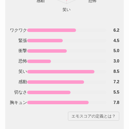
ワクワク
6.2
緊張
4.5
衝撃
5.0
恐怖
3.0
笑い
8.5
感動
7.2
切なさ
5.5
胸キュン
7.8
エモスコアの定義とは？