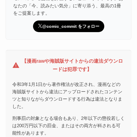
なたの「今、読みたい気分」に寄り添う、最高の1冊
をご提案します。
@comic_commit をフォロー
【漫画rawや海賊版サイトからの違法ダウンロ
warning
ードは犯罪です】
令和3年1月1日から著作権法が改正され、漫画などの
海賊版サイトから違法にアップロードされたコンテン
ツと知りながらダウンロードする行為は違法となりま
した。
刑事罰の対象となる場合もあり、2年以下の懲役若しく
は200万円以下の罰金、またはその両方が科される可
能性があります。