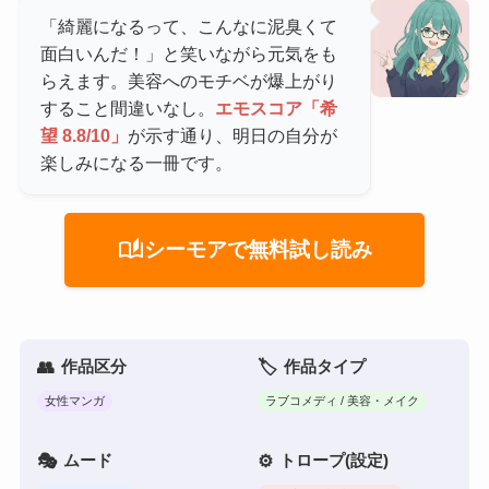
「綺麗になるって、こんなに泥臭くて
面白いんだ！」と笑いながら元気をも
らえます。美容へのモチベが爆上がり
すること間違いなし。
エモスコア「希
望 8.8/10」
が示す通り、明日の自分が
楽しみになる一冊です。
auto_stories
シーモアで無料試し読み
作品区分
作品タイプ
女性マンガ
ラブコメディ / 美容・メイク
ムード
トロープ(設定)