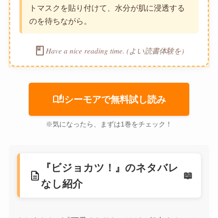
トマスクを貼り付けて、水分が肌に浸透する
のを待ちながら。
book
Have a nice reading time. (よい読書体験を)
auto_stories
シーモアで無料試し読み
※気になったら、まずは1巻をチェック！
『ビジョカツ！』のネタバレ
description
なし紹介