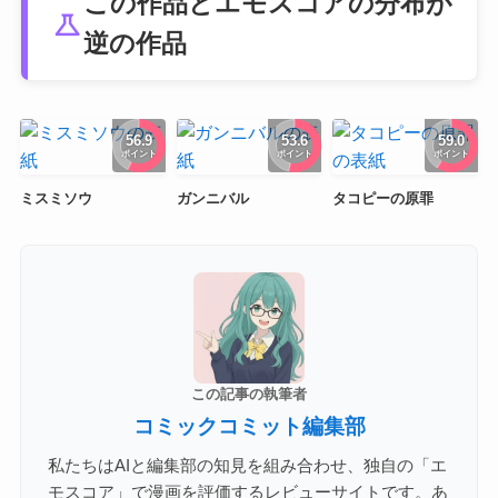
この作品とエモスコアの分布が
science
逆の作品
56.9
53.6
59.0
ポイント
ポイント
ポイント
ミスミソウ
ガンニバル
タコピーの原罪
この記事の執筆者
コミックコミット編集部
私たちはAIと編集部の知見を組み合わせ、独自の「エ
モスコア」で漫画を評価するレビューサイトです。あ