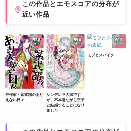
この作品とエモスコアの分布が
psychology
近い作品
57.8
59.0
60.4
ポイント
ポイント
ポイント
モブとスパイク
神作家・紫式部のあり
シンデレラの姉です
えない日々
が、不本意ながら王子
と結婚することになり
ました