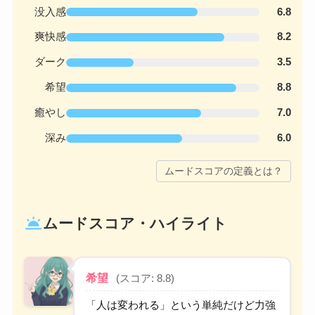
没入感
6.8
爽快感
8.2
ダーク
3.5
希望
8.8
癒やし
7.0
深み
6.0
ムードスコアの定義とは？
wb_twilight
ムードスコア・ハイライト
希望
(スコア: 8.8)
「人は変われる」という単純だけど力強