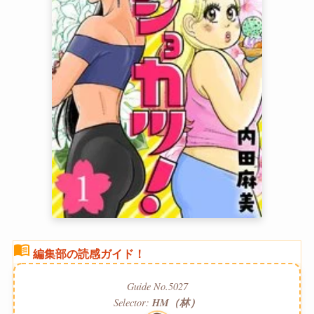
menu_book
編集部の読感ガイド！
Guide No.5027
Selector:
HM（林）