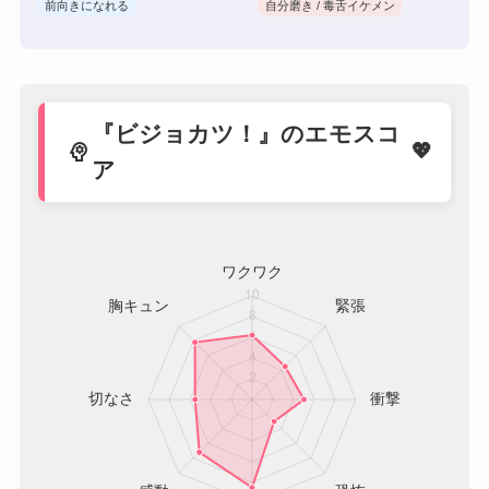
前向きになれる
自分磨き / 毒舌イケメン
『ビジョカツ！』のエモスコ
psychology
ア