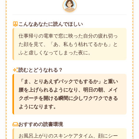
person_pin
こんなあなたに読んでほしい
仕事帰りの電車で窓に映った自分の疲れ切っ
た顔を見て、「あ、私もう枯れてるかも」と
ふと虚しくなってしまった夜に。
auto_awesome
読むとどうなれる？
「ま、とりあえずパックでもするか」と重い
腰を上げられるようになり、明日の朝、メイ
クポーチを開ける瞬間に少しワクワクできる
ようになります。
weekend
おすすめの読書環境
お風呂上がりのスキンケアタイム、顔にシー