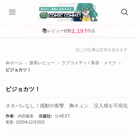
2,197
📚
レビュー総数
作品
この記事は広告を含みます
info
home
ホーム
漫画レビュー
ラブコメディ / 美容・メイク
ビジョカツ！
ビジョカツ！
ネタバレなし！感動や衝撃、胸キュン、没入感を可視化
作者:
内田麻美
出版社:
U-NEXT
更新: 2025年12月20日