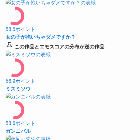
58.5
ポイント
女の子が抱いちゃダメですか？
science
この作品とエモスコアの分布が逆の作品
56.9
ポイント
ミスミソウ
53.6
ポイント
ガンニバル