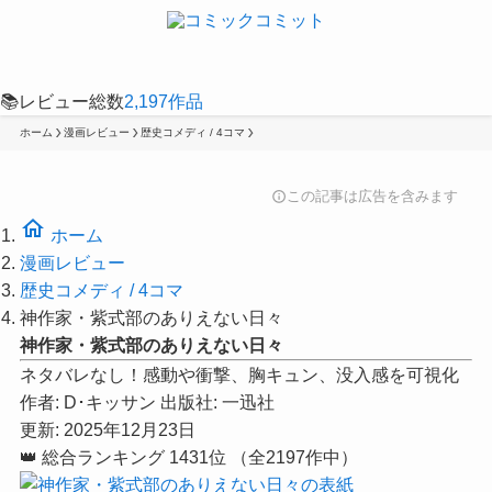
📚
レビュー総数
2,197
作品
ホーム
漫画レビュー
歴史コメディ / 4コマ
この記事は広告を含みます
info
home
ホーム
漫画レビュー
歴史コメディ / 4コマ
神作家・紫式部のありえない日々
神作家・紫式部のありえない日々
ネタバレなし！感動や衝撃、胸キュン、没入感を可視化
作者:
D･キッサン
出版社:
一迅社
更新: 2025年12月23日
👑
総合ランキング
1431位
（全2197作中）