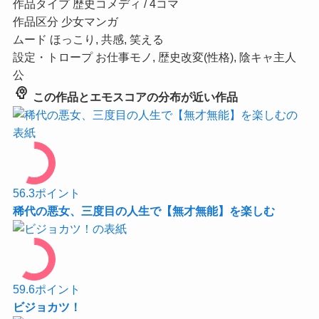
作品タイプ
歴史コメディ / 4コマ
作品区分
少女マンガ
ムード
ほっこり, 共感, 笑える
設定・トロープ
お仕事モノ, 歴史改変(性格), 陰キャ主人
公
psychology
この作品とエモスコアの分布が近い作品
56.3
ポイント
稀代の悪女、三度目の人生で【無才無能】を楽しむ
59.6
ポイント
ビジョカツ！