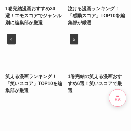
1巻完結漫画おすすめ30
泣ける漫画ランキング！
選！エモスコアでジャンル
「感動スコア」TOP10を編
別に編集部が厳選
集部が厳選
笑える漫画ランキング！
1巻完結の笑える漫画おす
「笑いスコア」TOP10を編
すめ6選！笑いスコアで厳
集部が厳選
選
list
目次