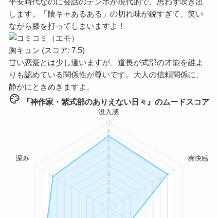
平安時代なのに会話のテンポが現代的で、思わず吹き出
します。「陰キャあるある」の切れ味が鋭すぎて、笑い
ながら膝を打ってしまいますよ！
胸キュン
(スコア: 7.5)
甘い恋愛とは少し違いますが、道長が式部の才能を誰よ
りも認めている関係性が尊いです。大人の信頼関係に、
静かにときめきますよ。
palette
『神作家・紫式部のありえない日々』のムードスコア