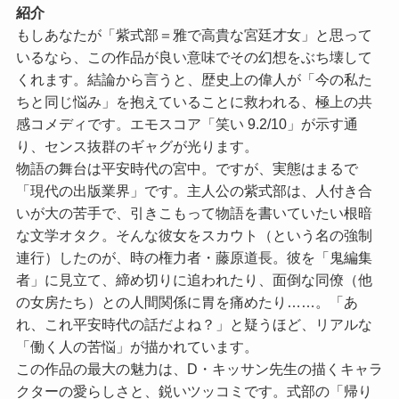
紹介
もしあなたが「紫式部＝雅で高貴な宮廷才女」と思って
いるなら、この作品が良い意味でその幻想をぶち壊して
くれます。結論から言うと、歴史上の偉人が「今の私た
ちと同じ悩み」を抱えていることに救われる、極上の共
感コメディです。
エモスコア「笑い 9.2/10」
が示す通
り、センス抜群のギャグが光ります。
物語の舞台は平安時代の宮中。ですが、実態はまるで
「現代の出版業界」です。主人公の紫式部は、人付き合
いが大の苦手で、引きこもって物語を書いていたい根暗
な文学オタク。そんな彼女をスカウト（という名の強制
連行）したのが、時の権力者・藤原道長。彼を「鬼編集
者」に見立て、締め切りに追われたり、面倒な同僚（他
の女房たち）との人間関係に胃を痛めたり……。「あ
れ、これ平安時代の話だよね？」と疑うほど、リアルな
「働く人の苦悩」が描かれています。
この作品の最大の魅力は、D・キッサン先生の描くキャラ
クターの愛らしさと、鋭いツッコミです。式部の「帰り