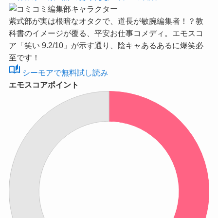
紫式部が実は根暗なオタクで、道長が敏腕編集者！？教
科書のイメージが覆る、平安お仕事コメディ。
エモスコ
ア「笑い 9.2/10」
が示す通り、陰キャあるあるに爆笑必
至です！
auto_stories
シーモアで無料試し読み
エモスコアポイント