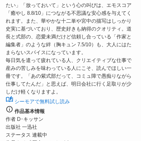
たい」「放っておいて」という心の叫びは、
エモスコア
「癒やし 8.8/10」
につながる不思議な安心感を与えてく
れます。また、華やかな十二単や宮中の描写はしっかり
史実に基づいており、歴史好きも納得のクオリティ。道
長と式部の、恋愛未満だけど信頼し合っている「作家と
編集者」のような絆（胸キュン 7.5/10）も、大人にはた
まらないスパイスになっています。
毎日気を遣って疲れている人、クリエイティブな仕事で
産みの苦しみを味わっている人にこそ、読んでほしい一
冊です。「あの紫式部だって、コミュ障で愚痴りながら
仕事してたんだ」と思えば、明日会社に行く足取りが少
しだけ軽くなりますよ。
auto_stories
シーモアで無料試し読み
info
作品基本情報
作者
D･キッサン
出版社
一迅社
ステータス
連載中