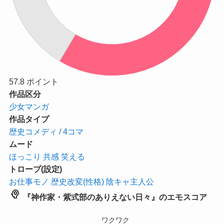
57.8
ポイント
作品区分
少女マンガ
作品タイプ
歴史コメディ / 4コマ
ムード
ほっこり
共感
笑える
トロープ(設定)
お仕事モノ
歴史改変(性格)
陰キャ主人公
psychology
『神作家・紫式部のありえない日々』のエモスコア