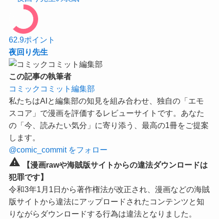
62.9
ポイント
夜回り先生
この記事の執筆者
コミックコミット編集部
私たちはAIと編集部の知見を組み合わせ、独自の「エモ
スコア」で漫画を評価するレビューサイトです。あなた
の「今、読みたい気分」に寄り添う、最高の1冊をご提案
します。
@comic_commit をフォロー
warning
【漫画rawや海賊版サイトからの違法ダウンロードは
犯罪です】
令和3年1月1日から著作権法が改正され、漫画などの海賊
版サイトから違法にアップロードされたコンテンツと知
りながらダウンロードする行為は違法となりました。