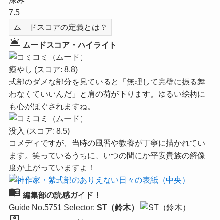
深み
7.5
ムードスコアの定義とは？
wb_twilight
ムードスコア・ハイライト
癒やし
(スコア: 8.8)
式部のダメな部分を見ていると「無理して完璧に振る舞
わなくていいんだ」と肩の荷が下ります。ゆるい絵柄に
も心がほぐされますね。
没入
(スコア: 8.5)
コメディですが、当時の風習や教養が丁寧に描かれてい
ます。笑っているうちに、いつの間にか平安貴族の解像
度が上がっていますよ！
menu_book
編集部の読感ガイド！
Guide No.5751
Selector:
ST（鈴木）
person_pin