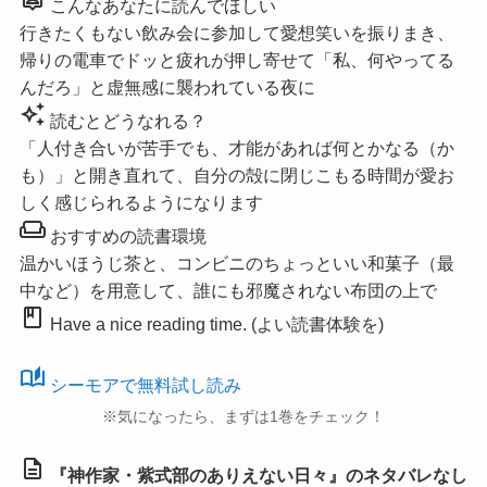
こんなあなたに読んでほしい
行きたくもない飲み会に参加して愛想笑いを振りまき、
帰りの電車でドッと疲れが押し寄せて「私、何やってる
んだろ」と虚無感に襲われている夜に
auto_awesome
読むとどうなれる？
「人付き合いが苦手でも、才能があれば何とかなる（か
も）」と開き直れて、自分の殻に閉じこもる時間が愛お
しく感じられるようになります
weekend
おすすめの読書環境
温かいほうじ茶と、コンビニのちょっといい和菓子（最
中など）を用意して、誰にも邪魔されない布団の上で
book
Have a nice reading time. (よい読書体験を)
auto_stories
シーモアで無料試し読み
※気になったら、まずは1巻をチェック！
description
『神作家・紫式部のありえない日々』のネタバレなし